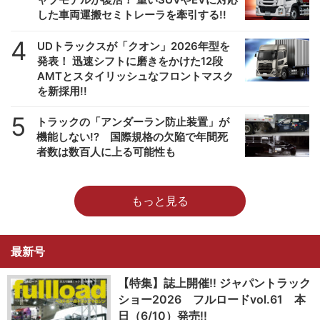
した車両運搬セミトレーラを牽引する!!
4
UDトラックスが「クオン」2026年型を
発表！ 迅速シフトに磨きをかけた12段
AMTとスタイリッシュなフロントマスク
を新採用!!
5
トラックの「アンダーラン防止装置」が
機能しない!? 国際規格の欠陥で年間死
者数は数百人に上る可能性も
もっと見る
最新号
【特集】誌上開催!! ジャパントラック
ショー2026 フルロードvol.61 本
日（6/10）発売!!