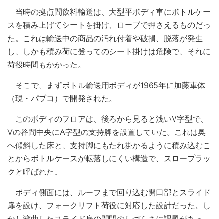
当時の拠点間飲料輸送は、大型平ボディ車にボトルケー
スを積み上げてシートを掛け、ロープで押さえるものだっ
た。これは輸送中の商品の汚れ付着や破損、脱落が発生
し、しかも積み荷に登ってのシート掛けは危険で、それに
荷役時間もかかった。
そこで、まずボトル輸送用ボディが1965年に加藤車体
（現・パブコ）で開発された。
このボディのフロアは、後ろから見ると浅いV字型で、
Vの谷間中央にA字型の支持脚を設置していた。これは奥
へ傾斜した床と、支持脚にもたれ掛かるように積み込むこ
とからボトルケースが転落しにくい構造で、スロープラッ
クと呼ばれた。
ボディ側面には、ルーフまで回り込む開口部とスライド
扉を設け、フォークリフト荷役に対応した設計だった。し
かし湾曲したスライド扉の開閉のしづらさに課題があっ