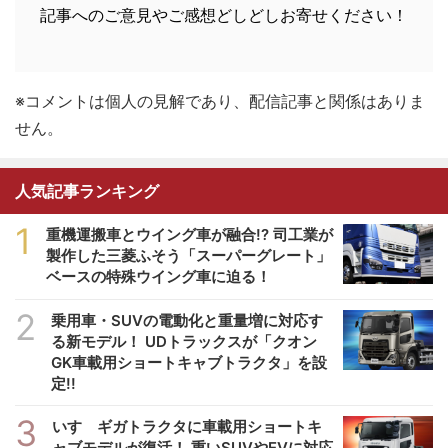
記事へのご意見やご感想どしどしお寄せください！
※コメントは個人の見解であり、配信記事と関係はありま
せん。
人気記事ランキング
1
重機運搬車とウイング車が融合!? 司工業が
製作した三菱ふそう「スーパーグレート」
ベースの特殊ウイング車に迫る！
2
乗用車・SUVの電動化と重量増に対応す
る新モデル！ UDトラックスが「クオン
GK車載用ショートキャブトラクタ」を設
定!!
3
いすゞギガトラクタに車載用ショートキ
ャブモデルが復活！ 重いSUVやEVに対応