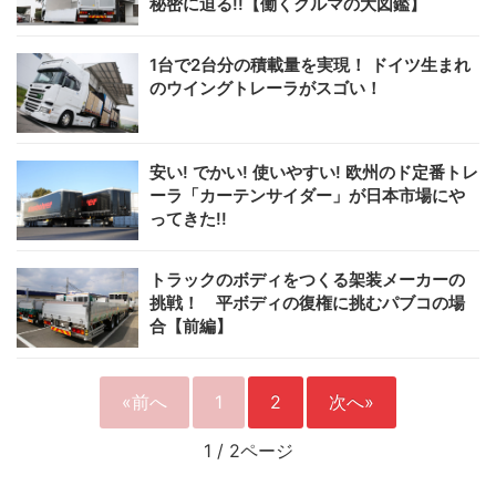
秘密に迫る!!【働くクルマの大図鑑】
1台で2台分の積載量を実現！ ドイツ生まれ
のウイングトレーラがスゴい！
安い! でかい! 使いやすい! 欧州のド定番トレ
ーラ「カーテンサイダー」が日本市場にや
ってきた!!
トラックのボディをつくる架装メーカーの
挑戦！ 平ボディの復権に挑むパブコの場
合【前編】
«前へ
1
2
次へ»
1
/
2ページ