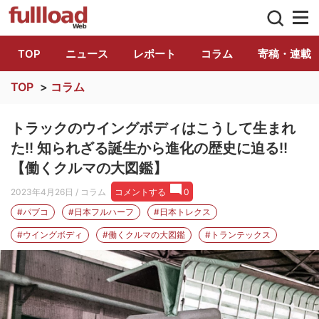
トラック総合情報誌「フルロード」公式WE
TOP
ニュース
レポート
コラム
寄稿・連載
TOP
>
コラム
トラックのウイングボディはこうして生まれ
た!! 知られざる誕生から進化の歴史に迫る!!
【働くクルマの大図鑑】
2023年4月26日
/ コラム
コメントする
0
#パブコ
#日本フルハーフ
#日本トレクス
#ウイングボディ
#働くクルマの大図鑑
#トランテックス