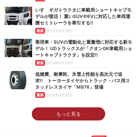
いすゞギガトラクタに車載用ショートキャブモ
デルが復活！ 重いSUVやEVに対応した車両運
搬セミトレーラを牽引する!!
最新
2023年4月26日
乗用車・SUVの電動化と重量増に対応する新モ
デル！ UDトラックスが「クオンGK車載用ショ
ートキャブトラクタ」を設定!!
最新
2023年4月26日
低燃費、耐摩耗、氷雪上性能を高次元で追
求!! トーヨータイヤからトラック・バス用ス
タッドレスタイヤ「M976」登場
最新
2023年4月26日
もっと見る