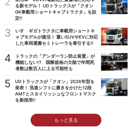
2
る新モデル！ UDトラックスが「クオン
GK車載用ショートキャブトラクタ」を設
定!!
3
いすゞギガトラクタに車載用ショートキ
ャブモデルが復活！ 重いSUVやEVに対応
した車両運搬セミトレーラを牽引する!!
4
トラックの「アンダーラン防止装置」が
機能しない!? 国際規格の欠陥で年間死
者数は数百人に上る可能性も
5
UDトラックスが「クオン」2026年型を
発表！ 迅速シフトに磨きをかけた12段
AMTとスタイリッシュなフロントマスク
を新採用!!
もっと見る