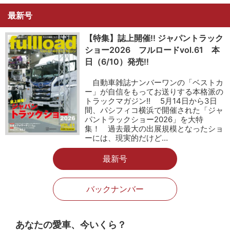
最新号
【特集】誌上開催!! ジャパントラック
ショー2026 フルロードvol.61 本
日（6/10）発売!!
自動車雑誌ナンバーワンの「ベストカ
ー」が自信をもってお送りする本格派の
トラックマガジン!! 5月14日から3日
間、パシフィコ横浜で開催された「ジャ
パントラックショー2026」を大特
集！ 過去最大の出展規模となったショ
ーには、現実的だけど…
最新号
バックナンバー
あなたの愛車、今いくら？