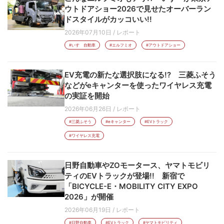
ウトドアショー2026で見せたオーバーラン
ドスタイルがカッコいい!!
2026年07月10日
/
レポート
#いすゞ自動車
#エルフミオ
#アウトドアショー
EV充電の新たな選択肢になる!? 三菱ふそう
などがeキャンターを使ったワイヤレス充電
の実証を開始
2026年06月26日
/
レポート
#三菱ふそう
#eキャンター
#EVトラック
#ワイヤレス充電
日野自動車やZOモータース、ヤマトモビリ
ティのEVトラックが登場!! 新宿で
「BICYCLE-E・MOBILITY CITY EXPO
2026」が開催
2026年06月19日
/
レポート
#日野自動車
#EVトラック
#ヤマトモビリティ