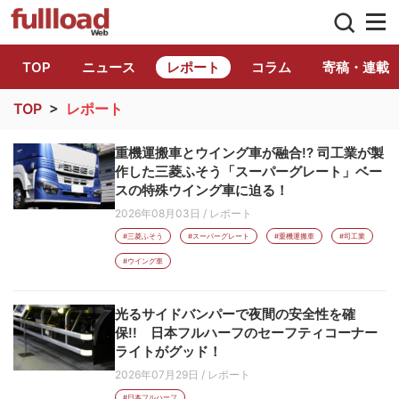
トラック総合情報誌「フルロード」公式WE
TOP
ニュース
レポート
コラム
寄稿・連載
TOP
>
レポート
重機運搬車とウイング車が融合!? 司工業が製
作した三菱ふそう「スーパーグレート」ベー
スの特殊ウイング車に迫る！
2026年08月03日
/
レポート
#三菱ふそう
#スーパーグレート
#重機運搬車
#司工業
#ウイング車
光るサイドバンパーで夜間の安全性を確
保!! 日本フルハーフのセーフティコーナー
ライトがグッド！
2026年07月29日
/
レポート
#日本フルハーフ