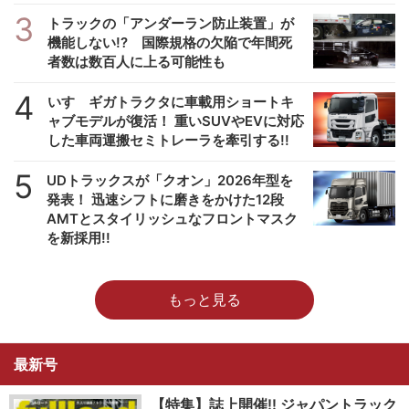
3
トラックの「アンダーラン防止装置」が
機能しない!? 国際規格の欠陥で年間死
者数は数百人に上る可能性も
4
いすゞギガトラクタに車載用ショートキ
ャブモデルが復活！ 重いSUVやEVに対応
した車両運搬セミトレーラを牽引する!!
5
UDトラックスが「クオン」2026年型を
発表！ 迅速シフトに磨きをかけた12段
AMTとスタイリッシュなフロントマスク
を新採用!!
もっと見る
最新号
【特集】誌上開催!! ジャパントラック