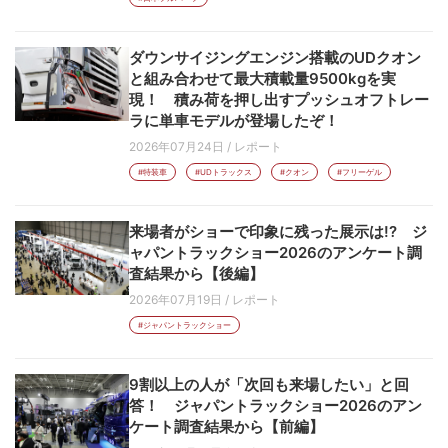
ダウンサイジングエンジン搭載のUDクオン
と組み合わせて最大積載量9500kgを実
現！ 積み荷を押し出すプッシュオフトレー
ラに単車モデルが登場したぞ！
2026年07月24日
/
レポート
#特装車
#UDトラックス
#クオン
#フリーゲル
来場者がショーで印象に残った展示は!? ジ
ャパントラックショー2026のアンケート調
査結果から【後編】
2026年07月19日
/
レポート
#ジャパントラックショー
9割以上の人が「次回も来場したい」と回
答！ ジャパントラックショー2026のアン
ケート調査結果から【前編】