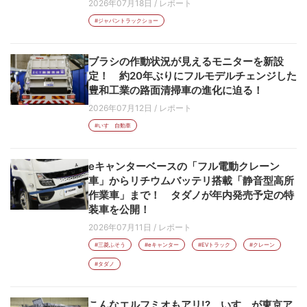
2026年07月18日
/
レポート
#ジャパントラックショー
ブラシの作動状況が見えるモニターを新設
定！ 約20年ぶりにフルモデルチェンジした
豊和工業の路面清掃車の進化に迫る！
2026年07月12日
/
レポート
#いすゞ自動車
eキャンターベースの「フル電動クレーン
車」からリチウムバッテリ搭載「静音型高所
作業車」まで！ タダノが年内発売予定の特
装車を公開！
2026年07月11日
/
レポート
#三菱ふそう
#eキャンター
#EVトラック
#クレーン
#タダノ
こんなエルフミオもアリ!? いすゞが東京ア