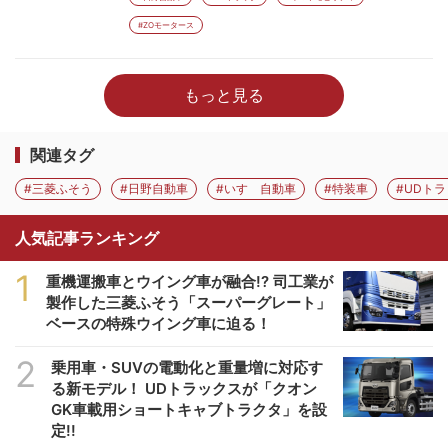
#ZOモータース
もっと見る
関連タグ
#三菱ふそう
#日野自動車
#いすゞ自動車
#特装車
#UDト
人気記事ランキング
1
重機運搬車とウイング車が融合!? 司工業が
製作した三菱ふそう「スーパーグレート」
ベースの特殊ウイング車に迫る！
2
乗用車・SUVの電動化と重量増に対応す
る新モデル！ UDトラックスが「クオン
GK車載用ショートキャブトラクタ」を設
定!!