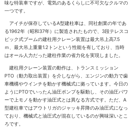
味な特装車ですが、電気のあるくらしに不可欠なクルマの
一つです。
アイチが保存しているA型建柱車は、同社創業の年であ
る1962年（昭和37年）に製造されたもので、3段テレスコ
ピック式ブームの建柱用クレーン装置は最大吊上高7.5
ｍ、最大吊上重量1.2トンという性能を有しており、当時
はオール人力だった建柱作業の省力化を実現しました。
建柱用クレーン装置の動作は、トランスミッション
PTO（動力取出装置）を介しながら、エンジンの動力で歯
車機構やウインチを動かす機械式に拠っています。今日の
ようにPTOでいったん油圧ポンプを駆動し、その油圧パワ
ーで上モノを動かす油圧式とは異なる方式です。ただ、A
型建柱車ではアウトリガのジャッキ昇降のみ油圧式になっ
ており、機械式と油圧式が混在しているのが興味深いとこ
ろです。