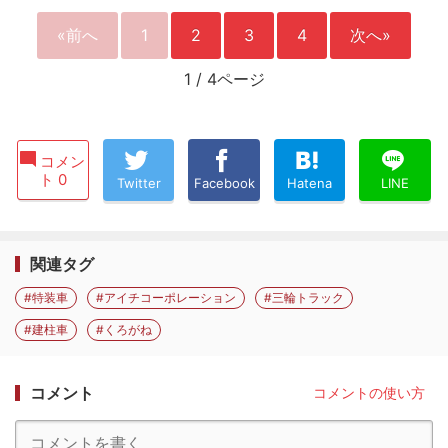
«前へ
1
2
3
4
次へ»
1
/
4ページ
コメン
ト 0
Twitter
Facebook
Hatena
LINE
関連タグ
#特装車
#アイチコーポレーション
#三輪トラック
#建柱車
#くろがね
コメント
コメントの使い方