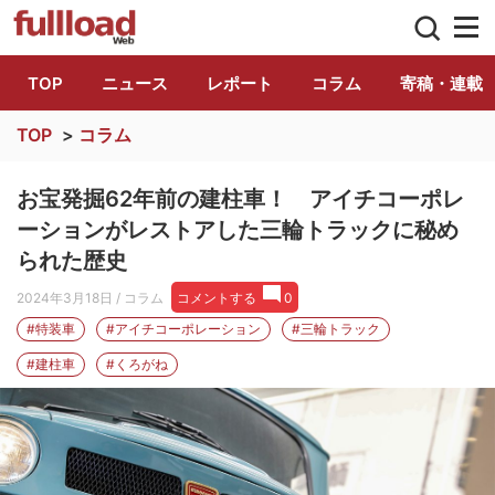
トラック総合情報誌「フルロード」公式WE
TOP
ニュース
レポート
コラム
寄稿・連載
TOP
>
コラム
お宝発掘62年前の建柱車！ アイチコーポレ
ーションがレストアした三輪トラックに秘め
られた歴史
2024年3月18日
/ コラム
コメントする
0
#特装車
#アイチコーポレーション
#三輪トラック
#建柱車
#くろがね