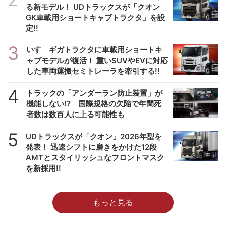
る新モデル！ UDトラックスが「クオン
GK車載用ショートキャブトラクタ」を設
定!!
3
いすゞギガトラクタに車載用ショートキ
ャブモデルが復活！ 重いSUVやEVに対応
した車両運搬セミトレーラを牽引する!!
4
トラックの「アンダーラン防止装置」が
機能しない!? 国際規格の欠陥で年間死
者数は数百人に上る可能性も
5
UDトラックスが「クオン」2026年型を
発表！ 迅速シフトに磨きをかけた12段
AMTとスタイリッシュなフロントマスク
を新採用!!
もっと見る