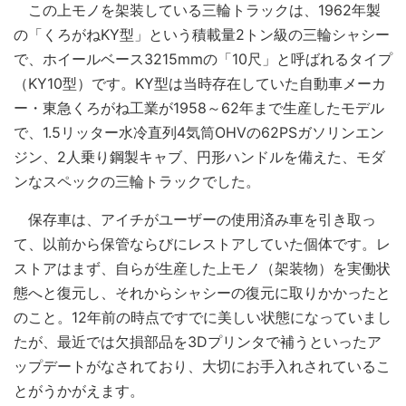
この上モノを架装している三輪トラックは、1962年製
の「くろがねKY型」という積載量2トン級の三輪シャシー
で、ホイールベース3215mmの「10尺」と呼ばれるタイプ
（KY10型）です。KY型は当時存在していた自動車メーカ
ー・東急くろがね工業が1958～62年まで生産したモデル
で、1.5リッター水冷直列4気筒OHVの62PSガソリンエン
ジン、2人乗り鋼製キャブ、円形ハンドルを備えた、モダ
ンなスペックの三輪トラックでした。
保存車は、アイチがユーザーの使用済み車を引き取っ
て、以前から保管ならびにレストアしていた個体です。レ
ストアはまず、自らが生産した上モノ（架装物）を実働状
態へと復元し、それからシャシーの復元に取りかかったと
のこと。12年前の時点ですでに美しい状態になっていまし
たが、最近では欠損部品を3Dプリンタで補うといったア
ップデートがなされており、大切にお手入れされているこ
とがうかがえます。