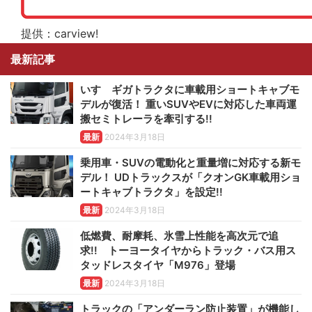
提供：carview!
最新記事
いすゞギガトラクタに車載用ショートキャブモ
デルが復活！ 重いSUVやEVに対応した車両運
搬セミトレーラを牽引する!!
最新
2024年3月18日
乗用車・SUVの電動化と重量増に対応する新モ
デル！ UDトラックスが「クオンGK車載用ショ
ートキャブトラクタ」を設定!!
最新
2024年3月18日
低燃費、耐摩耗、氷雪上性能を高次元で追
求!! トーヨータイヤからトラック・バス用ス
タッドレスタイヤ「M976」登場
最新
2024年3月18日
トラックの「アンダーラン防止装置」が機能し