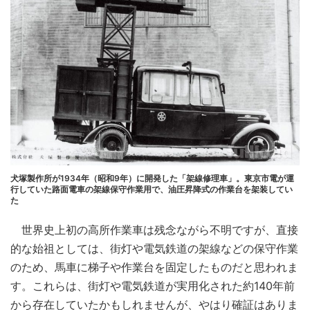
犬塚製作所が1934年（昭和9年）に開発した「架線修理車」。東京市電が運
行していた路面電車の架線保守作業用で、油圧昇降式の作業台を架装してい
た
世界史上初の高所作業車は残念ながら不明ですが、直接
的な始祖としては、街灯や電気鉄道の架線などの保守作業
のため、馬車に梯子や作業台を固定したものだと思われま
す。これらは、街灯や電気鉄道が実用化された約140年前
から存在していたかもしれませんが、やはり確証はありま