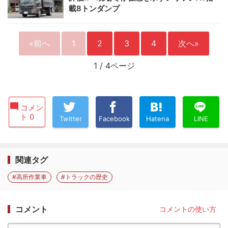
載8トンダンプ
«前へ
1
2
3
4
次へ»
1
/
4ページ
コメン
ト 0
Twitter
Facebook
Hatena
LINE
関連タグ
#高所作業車
#トラックの歴史
コメント
コメントの使い方