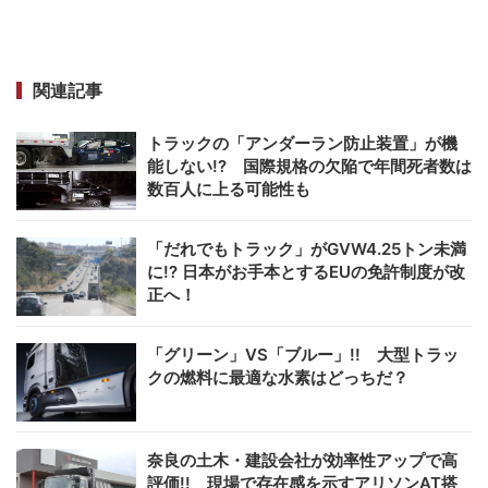
関連記事
トラックの「アンダーラン防止装置」が機
能しない!? 国際規格の欠陥で年間死者数は
数百人に上る可能性も
「だれでもトラック」がGVW4.25トン未満
に!? 日本がお手本とするEUの免許制度が改
正へ！
「グリーン」VS「ブルー」!! 大型トラッ
クの燃料に最適な水素はどっちだ？
奈良の土木・建設会社が効率性アップで高
評価!! 現場で存在感を示すアリソンAT搭