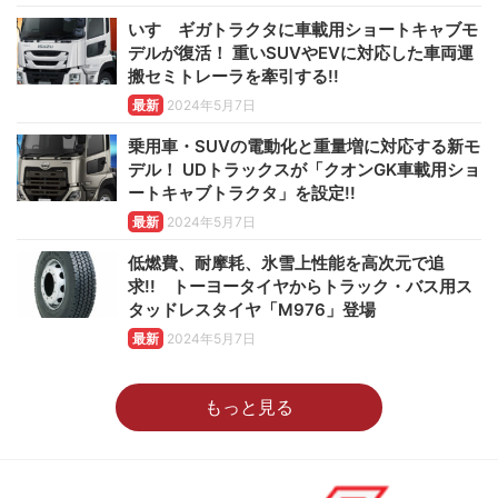
いすゞギガトラクタに車載用ショートキャブモ
デルが復活！ 重いSUVやEVに対応した車両運
搬セミトレーラを牽引する!!
最新
2024年5月7日
乗用車・SUVの電動化と重量増に対応する新モ
デル！ UDトラックスが「クオンGK車載用ショ
ートキャブトラクタ」を設定!!
最新
2024年5月7日
低燃費、耐摩耗、氷雪上性能を高次元で追
求!! トーヨータイヤからトラック・バス用ス
タッドレスタイヤ「M976」登場
最新
2024年5月7日
もっと見る