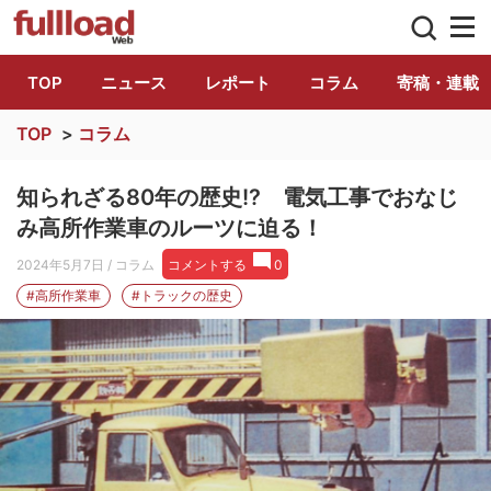
トラック総合情報誌「フルロード」公式WE
TOP
ニュース
レポート
コラム
寄稿・連載
TOP
>
コラム
知られざる80年の歴史!? 電気工事でおなじ
み高所作業車のルーツに迫る！
2024年5月7日
/ コラム
コメントする
0
#高所作業車
#トラックの歴史