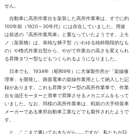
せん。
自動車に高所作業台を架装した高所作業車は、すでに約
100年前（1920～30年代）には存在していました。用途
は前述の『高所作業馬車』と重なっていたようです。上モ
ノ（架装物）は、単純な梯子型（いわゆる純粋階段的なも
の）や櫓式作業台型から、やがて作業台の高さを変えられ
る昇降タワー型などもつくられるようになりました。
日本でも、1934年（昭和9年）に犬塚製作所が「架線修
理車」を開発し、路面電車の架線作業用として納入した記
録があります。これも昇降タワー型の高所作業車で、作業
台を油圧モーターと滑車で昇降させるメカニズムをもって
いました。なお、同様の高所作業車は、戦前の大手特装車
メーカーである東邦自動車工業などでも製作されたようで
す。
と、ここまで書いておきながら……ですが、私たちが日