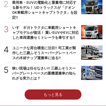
2
乗用車・SUVの電動化と重量増に対応す
る新モデル！ UDトラックスが「クオン
GK車載用ショートキャブトラクタ」を設
定!!
3
いすゞギガトラクタに車載用ショートキ
ャブモデルが復活！ 重いSUVやEVに対応
した車両運搬セミトレーラを牽引する!!
4
ユニークな荷台構造に注目!! 司工業が製
作した三菱ふそうスーパーグレートベー
スの木材チップ運搬車に迫る!!
5
狭い現場は任せなさい!! 三菱ふそうスー
パーグレートベースの重機運搬車の知ら
れざる実力とは？
もっと見る