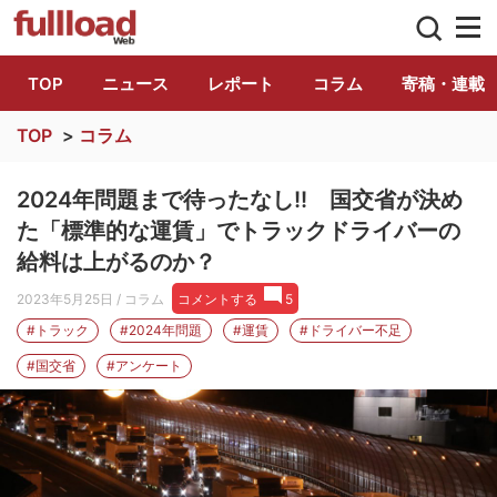
トラック総合情報誌「フルロード」公式WE
TOP
ニュース
レポート
コラム
寄稿・連載
TOP
>
コラム
2024年問題まで待ったなし!! 国交省が決め
た「標準的な運賃」でトラックドライバーの
給料は上がるのか？
2023年5月25日
/ コラム
コメントする
5
#トラック
#2024年問題
#運賃
#ドライバー不足
#国交省
#アンケート