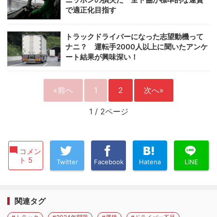
で適正化目指す
トラックドライバーになった志望動機って
ナニ？ 運転手2000人以上に聞いたアンケ
ート結果が興味深い！
«前へ
1
2
次へ»
1
/
2ページ
コメン
ト 5
Twitter
Facebook
Hatena
LINE
関連タグ