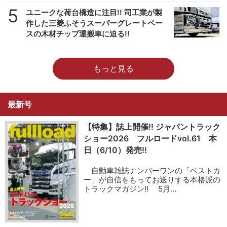
5
ユニークな荷台構造に注目!! 司工業が製
作した三菱ふそうスーパーグレートベー
スの木材チップ運搬車に迫る!!
もっと見る
最新号
【特集】誌上開催!! ジャパントラック
ショー2026 フルロードvol.61 本
日（6/10）発売!!
自動車雑誌ナンバーワンの「ベストカ
ー」が自信をもってお送りする本格派の
トラックマガジン!! 5月…