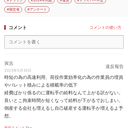
#トラック
#2024年問題
#運賃
#ドライバー不足
#国交省
#アンケート
コメント
コメントの使い方
寅吉
違反報告
2023年5月30日
時短の為の高速利用、荷役作業効率化の為の作業員の増員
やパレット積みによる積載率の低下
経費ばかり係るのに運転手の給料なんて上がる訳がない。
良いとこ拘束時間か短くなって給料が下がるでおしまい。
倒産する会社も増えるし自己破産する運転手か増えるよ予
想。
返信コメント
0