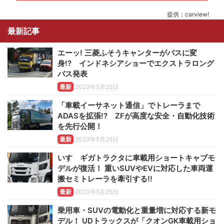
提供：carview!
最新記事
エーッ! 三菱ふそうキャンターがバスに変
身!? インドネシアショーでエクストラロング
バス発表
最新
2023年5月25日
「車載イーサネット通信」でトレーラまで
ADASを拡張!? ZFが高度な安全・自動化技術
を先行公開！
最新
2023年5月25日
いすゞギガトラクタに車載用ショートキャブモ
デルが復活！ 重いSUVやEVに対応した車両運
搬セミトレーラを牽引する!!
最新
2023年5月25日
乗用車・SUVの電動化と重量増に対応する新モ
デル！ UDトラックスが「クオンGK車載用ショ