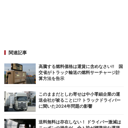
関連記事
高騰する燃料価格は運賃に含めなさい!! 国
交省がトラック輸送の燃料サーチャージ計
算方法を告示
このままだとしわ寄せは中小零細企業の運
送会社が被ることに!? トラックドライバー
に聞いた2024年問題の影響
送料無料は存在しない！ ドライバー激減は
ニッポンの損失だ 全ト協が標準的な運賃