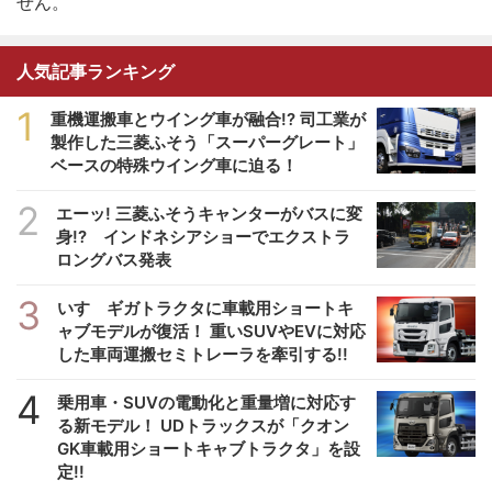
せん。
人気記事ランキング
1
重機運搬車とウイング車が融合!? 司工業が
製作した三菱ふそう「スーパーグレート」
ベースの特殊ウイング車に迫る！
2
エーッ! 三菱ふそうキャンターがバスに変
身!? インドネシアショーでエクストラ
ロングバス発表
3
いすゞギガトラクタに車載用ショートキ
ャブモデルが復活！ 重いSUVやEVに対応
した車両運搬セミトレーラを牽引する!!
4
乗用車・SUVの電動化と重量増に対応す
る新モデル！ UDトラックスが「クオン
GK車載用ショートキャブトラクタ」を設
定!!