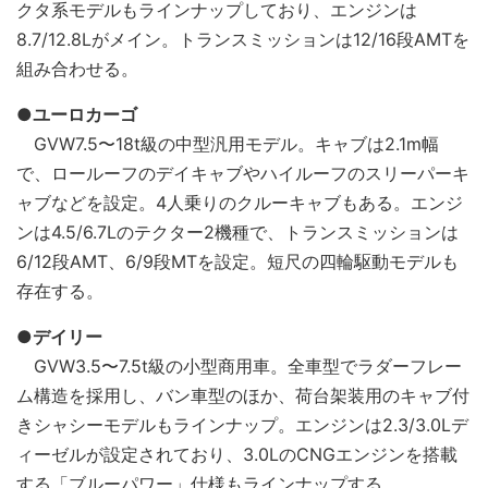
クタ系モデルもラインナップしており、エンジンは
8.7/12.8Lがメイン。トランスミッションは12/16段AMTを
組み合わせる。
●ユーロカーゴ
GVW7.5〜18t級の中型汎用モデル。キャブは2.1m幅
で、ロールーフのデイキャブやハイルーフのスリーパーキ
ャブなどを設定。4人乗りのクルーキャブもある。エンジ
ンは4.5/6.7Lのテクター2機種で、トランスミッションは
6/12段AMT、6/9段MTを設定。短尺の四輪駆動モデルも
存在する。
●デイリー
GVW3.5〜7.5t級の小型商用車。全車型でラダーフレー
ム構造を採用し、バン車型のほか、荷台架装用のキャブ付
きシャシーモデルもラインナップ。エンジンは2.3/3.0Lデ
ィーゼルが設定されており、3.0LのCNGエンジンを搭載
する「ブルーパワー」仕様もラインナップする。