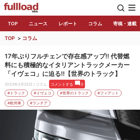
トラック総合情報誌「フルロード」公式WE
TOP
ニュース
レポート
コラム
寄稿・連載
TOP
>
コラム
17年ぶりフルチェンで存在感アップ!! 代替燃
料にも積極的なイタリアントラックメーカー
「イヴェコ」に迫る!!【世界のトラック】
2023年3月20日
/ コラム
コメントする
0
#トラック
#イヴェコ
#世界のトラック
#フィアット
#欧州車
#ランチア