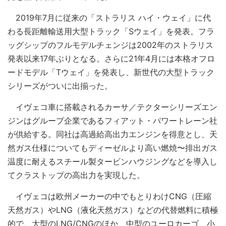
2019年7月に従来の「ストラリス ハイ・ウェイ」に代
わる長距離輸送用大型トラック「Sウェイ」を発表。フラ
ッグシップのフルモデルチェンジは2002年のストラリス
発表以来17年ぶりとなる。さらに21年4月には本格オフロ
ードモデル「Tウェイ」を発表し、新世代の大型トラック
シリーズがついに出揃った。
イヴェコ車に搭載されるカーサ／テクターシリーズエン
ジンはグループ企業であるフィアット・パワートレーン社
が供給する。同社は高過給高出力エンジンを得意とし、天
然ガス仕様についてもディーゼルより高い燃焼〜排出ガス
温度に耐えるスチール製タービンハウジングなどを導入し
てクラストップの高出力を実現した。
イヴェコは欧州メーカーの中でもとりわけCNG（圧縮
天然ガス）やLNG（液化天然ガス）などの代替燃料に積極
的で、大型のLNG/CNGのほか、中型のユーロカーゴ、小