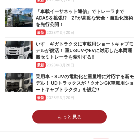
「車載イーサネット通信」でトレーラまで
ADASを拡張!? ZFが高度な安全・自動化技術
を先行公開！
最新
2023年3月20日
いすゞギガトラクタに車載用ショートキャブモ
デルが復活！ 重いSUVやEVに対応した車両運
搬セミトレーラを牽引する!!
最新
2023年3月20日
乗用車・SUVの電動化と重量増に対応する新モ
デル！ UDトラックスが「クオンGK車載用ショ
ートキャブトラクタ」を設定!!
最新
2023年3月20日
もっと見る