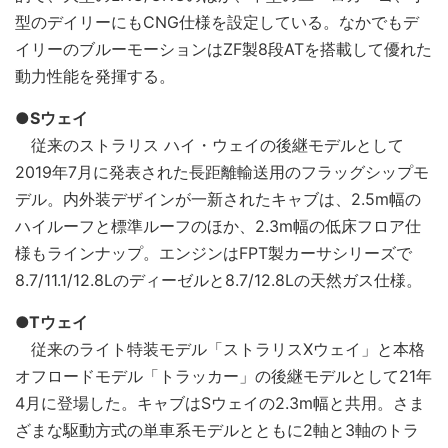
型のデイリーにもCNG仕様を設定している。なかでもデ
イリーのブルーモーションはZF製8段ATを搭載して優れた
動力性能を発揮する。
●Sウェイ
従来のストラリス ハイ・ウェイの後継モデルとして
2019年7月に発表された長距離輸送用のフラッグシップモ
デル。内外装デザインが一新されたキャブは、2.5m幅の
ハイルーフと標準ルーフのほか、2.3m幅の低床フロア仕
様もラインナップ。エンジンはFPT製カーサシリーズで
8.7/11.1/12.8Lのディーゼルと8.7/12.8Lの天然ガス仕様。
●Tウェイ
従来のライト特装モデル「ストラリスXウェイ」と本格
オフロードモデル「トラッカー」の後継モデルとして21年
4月に登場した。キャブはSウェイの2.3m幅と共用。さま
ざまな駆動方式の単車系モデルとともに2軸と3軸のトラ