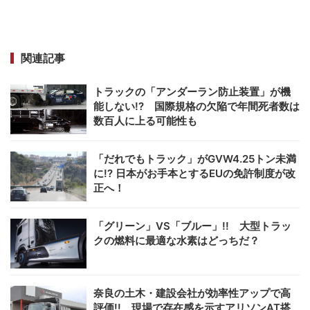
関連記事
トラックの「アンダーラン防止装置」が機
能しない!? 国際規格の欠陥で年間死者数は
数百人に上る可能性も
「だれでもトラック」がGVW4.25トン未満
に!? 日本がお手本とするEUの免許制度が改
正へ！
「グリーン」VS「ブルー」!! 大型トラッ
クの燃料に最適な水素はどっちだ？
奈良の土木・建設会社が効率性アップで高
評価!! 現場で存在感を示すアリソンAT搭