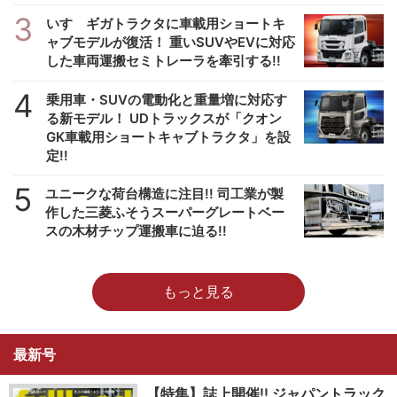
3
いすゞギガトラクタに車載用ショートキ
ャブモデルが復活！ 重いSUVやEVに対応
した車両運搬セミトレーラを牽引する!!
4
乗用車・SUVの電動化と重量増に対応す
る新モデル！ UDトラックスが「クオン
GK車載用ショートキャブトラクタ」を設
定!!
5
ユニークな荷台構造に注目!! 司工業が製
作した三菱ふそうスーパーグレートベー
スの木材チップ運搬車に迫る!!
もっと見る
最新号
【特集】誌上開催!! ジャパントラック