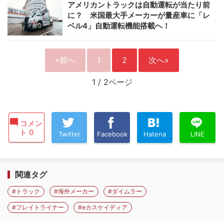
アメリカントラックは自動運転が当たり前
に？ 米国最大手メーカーが量産車に「レ
ベル4」自動運転機能搭載へ！
«前へ
1
2
次へ»
1
/
2ページ
コメン
ト 0
Twitter
Facebook
Hatena
LINE
関連タグ
#トラック
#海外メーカー
#ダイムラー
#フレイトライナー
#eカスケイディア