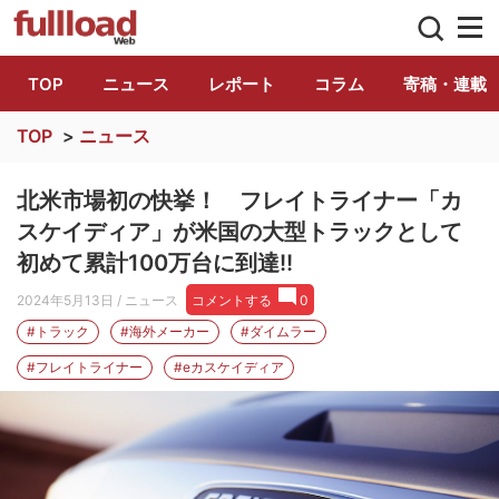
トラック総合情報誌「フルロード」公式WE
TOP
ニュース
レポート
コラム
寄稿・連載
TOP
>
ニュース
北米市場初の快挙！ フレイトライナー「カ
スケイディア」が米国の大型トラックとして
初めて累計100万台に到達!!
2024年5月13日
/ ニュース
コメントする
0
#トラック
#海外メーカー
#ダイムラー
#フレイトライナー
#eカスケイディア