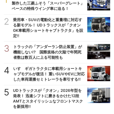
製作した三菱ふそう「スーパーグレート」
ベースの特殊ウイング車に迫る！
2
乗用車・SUVの電動化と重量増に対応す
る新モデル！ UDトラックスが「クオン
GK車載用ショートキャブトラクタ」を設
定!!
3
トラックの「アンダーラン防止装置」が
機能しない!? 国際規格の欠陥で年間死
者数は数百人に上る可能性も
4
いすゞギガトラクタに車載用ショートキ
ャブモデルが復活！ 重いSUVやEVに対応
した車両運搬セミトレーラを牽引する!!
5
UDトラックスが「クオン」2026年型を
発表！ 迅速シフトに磨きをかけた12段
AMTとスタイリッシュなフロントマスク
を新採用!!