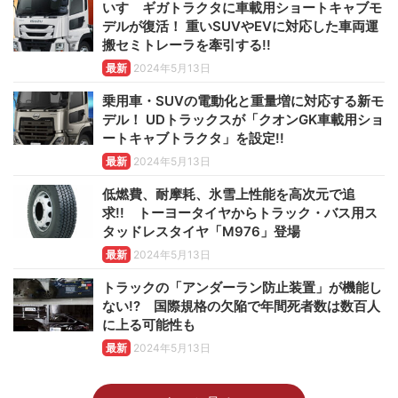
いすゞギガトラクタに車載用ショートキャブモ
デルが復活！ 重いSUVやEVに対応した車両運
搬セミトレーラを牽引する!!
最新
2024年5月13日
乗用車・SUVの電動化と重量増に対応する新モ
デル！ UDトラックスが「クオンGK車載用ショ
ートキャブトラクタ」を設定!!
最新
2024年5月13日
低燃費、耐摩耗、氷雪上性能を高次元で追
求!! トーヨータイヤからトラック・バス用ス
タッドレスタイヤ「M976」登場
最新
2024年5月13日
トラックの「アンダーラン防止装置」が機能し
ない!? 国際規格の欠陥で年間死者数は数百人
に上る可能性も
最新
2024年5月13日