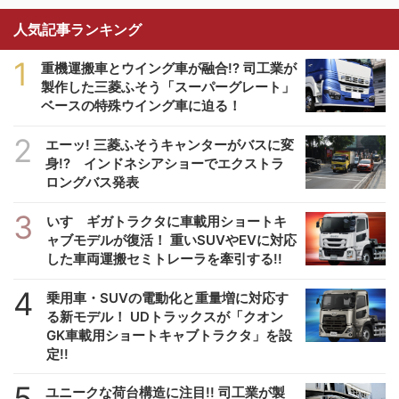
人気記事ランキング
1
重機運搬車とウイング車が融合!? 司工業が
製作した三菱ふそう「スーパーグレート」
ベースの特殊ウイング車に迫る！
2
エーッ! 三菱ふそうキャンターがバスに変
身!? インドネシアショーでエクストラ
ロングバス発表
3
いすゞギガトラクタに車載用ショートキ
ャブモデルが復活！ 重いSUVやEVに対応
した車両運搬セミトレーラを牽引する!!
4
乗用車・SUVの電動化と重量増に対応す
る新モデル！ UDトラックスが「クオン
GK車載用ショートキャブトラクタ」を設
定!!
5
ユニークな荷台構造に注目!! 司工業が製