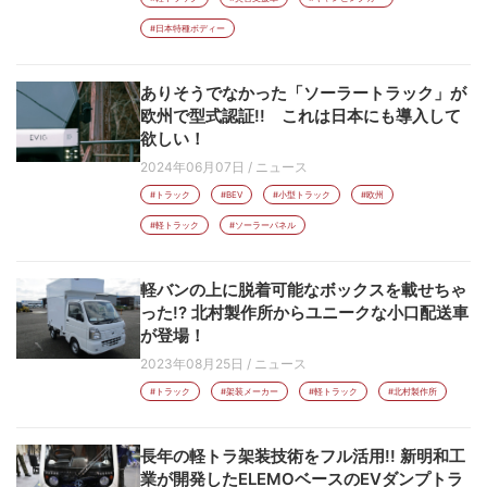
#日本特種ボディー
ありそうでなかった「ソーラートラック」が
欧州で型式認証!! これは日本にも導入して
欲しい！
2024年06月07日
/
ニュース
#トラック
#BEV
#小型トラック
#欧州
#軽トラック
#ソーラーパネル
軽バンの上に脱着可能なボックスを載せちゃ
った!? 北村製作所からユニークな小口配送車
が登場！
2023年08月25日
/
ニュース
#トラック
#架装メーカー
#軽トラック
#北村製作所
長年の軽トラ架装技術をフル活用!! 新明和工
業が開発したELEMOベースのEVダンプトラ