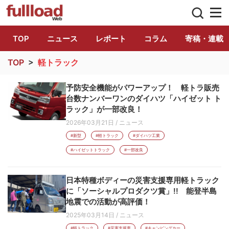
トラック総合情報誌「フルロード」公式WE
TOP
ニュース
レポート
コラム
寄稿・連載
TOP
>
軽トラック
予防安全機能がパワーアップ！ 軽トラ販売
台数ナンバーワンのダイハツ「ハイゼット ト
ラック」が一部改良！
2026年03月21日
/
ニュース
#新型
#軽トラック
#ダイハツ工業
#ハイゼットトラック
#一部改良
日本特種ボディーの災害支援専用軽トラック
に「ソーシャルプロダクツ賞」!! 能登半島
地震での活動が高評価！
2025年03月14日
/
ニュース
#軽トラック
#災害支援車
#キャンピングカー