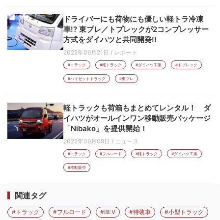
ドライバーにも荷物にも優しい軽トラ冷凍
車!? 東プレ／トプレックが2コンプレッサー
方式をダイハツと共同開発!!
2022年09月21日
/
レポート
#トラック
#軽トラック
#ダイハツ工業
#トプレック
#ハイゼットトラック
#東プレ
軽トラックも荷箱もまとめてレンタル！ ダ
イハツがオールインワン移動販売パッケージ
「Nibako」を提供開始！
2022年09月09日
/
ニュース
#トラック
#フルロード
#軽トラック
#ダイハツ工業
#移動販売
関連タグ
#トラック
#フルロード
#BEV
#特装車
#小型トラック