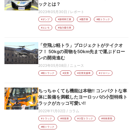
ックとは？
2023年05月30日
/
レポート
#ダンプ
#新明和工業
#塵芥車
#軽トラック
#エレモ
#強力吸引車
「空飛ぶ軽トラ」プロジェクトがテイクオ
フ！ 50kgの荷物を50km先まで運ぶドロー
ンの開発進む
2023年05月08日
/
ニュース
#軽トラック
#災害
#災害支援車
#ドローン
ちっちゃくても機能は本物!! コンパクトな車
体に装備を満載したヨーロッパの小型特殊ト
ラックがカッコ可愛い!!
2022年11月02日
/
コラム
#トラック
#特装車
#小型トラック
#特殊車両
#軽トラック