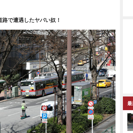
 道路で遭遇したヤバい奴！
最