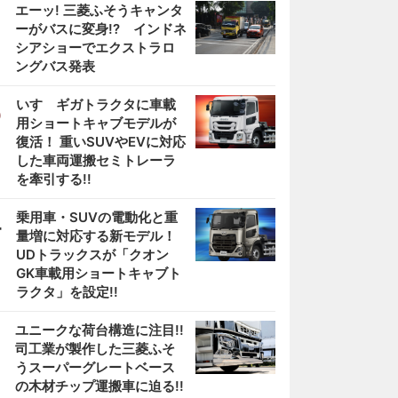
2
エーッ! 三菱ふそうキャンタ
ーがバスに変身!? インドネ
シアショーでエクストラロ
ングバス発表
3
いすゞギガトラクタに車載
用ショートキャブモデルが
復活！ 重いSUVやEVに対応
した車両運搬セミトレーラ
を牽引する!!
4
乗用車・SUVの電動化と重
量増に対応する新モデル！
UDトラックスが「クオン
GK車載用ショートキャブト
ラクタ」を設定!!
5
ユニークな荷台構造に注目!!
司工業が製作した三菱ふそ
うスーパーグレートベース
の木材チップ運搬車に迫る!!