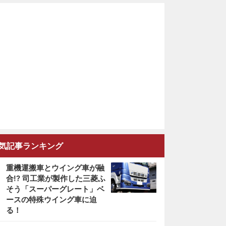
気記事ランキング
重機運搬車とウイング車が融
合!? 司工業が製作した三菱ふ
そう「スーパーグレート」ベ
ースの特殊ウイング車に迫
る！