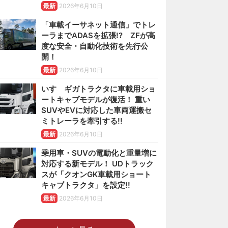
最新
2026年6月10日
「車載イーサネット通信」でトレ
ーラまでADASを拡張!? ZFが高
度な安全・自動化技術を先行公
開！
最新
2026年6月10日
いすゞギガトラクタに車載用ショ
ートキャブモデルが復活！ 重い
SUVやEVに対応した車両運搬セ
ミトレーラを牽引する!!
最新
2026年6月10日
乗用車・SUVの電動化と重量増に
対応する新モデル！ UDトラック
スが「クオンGK車載用ショート
キャブトラクタ」を設定!!
最新
2026年6月10日