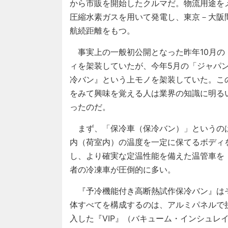
から市販を開始したクルマだ。物流用途をメ
圧縮水素ガスを用いて発電し、東京－大阪間
航続距離をもつ。
事実上の一般初公開となった昨年10月の
ィを架装していたが、今年5月の「ジャパ
冷バン』という上モノを架装していた。こ
をみて興味を覚える人は業界の知識に明る
ったのだ。
まず、「保冷車（保冷バン）」というの
内（荷室内）の温度を一定に保てるボディ
し、より確実な定温性能を備えた温管車を
者の冷凍車が圧倒的に多い。
『予冷機能付き高断熱試作保冷バン』は
体すべてを構成するのは、アルミパネルで
入した『VIP』（バキューム・インシュレ