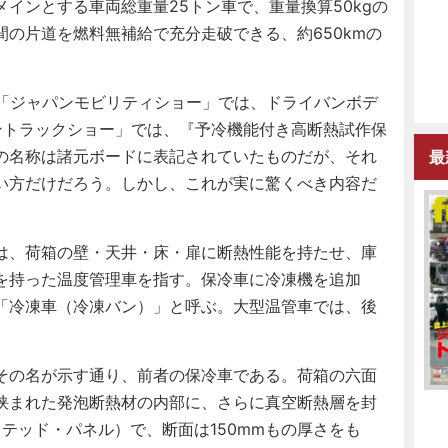
インとする車両総重量25トン車で、重量換算50kgの
の片道を燃料無補給で充分走破できる、約650kmの
「ジャパンモビリティショー」では、ドライバンボデ
ントラックショー」では、『予冷機能付き高断熱試作保
の名称は諸元ボードに表記されていたものだが、それ
最
い方だけだろう。しかし、これが実に驚くべき内容だ
は、荷箱の壁・天井・床・扉に断熱性能を持たせ、庫
を持った温度管理車を指す。保冷車に冷凍機を追加
「冷凍車（冷凍バン）」と呼ぶ。大型温管車では、後
その名が示す通り、前者の保冷車である。荷箱の六面
挟まれた発泡断熱材の内部に、さらに真空断熱層を封
イテッド・パネル）で、断面は150mmもの厚さをも