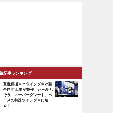
気記事ランキング
重機運搬車とウイング車が融
合!? 司工業が製作した三菱ふ
そう「スーパーグレート」ベ
ースの特殊ウイング車に迫
る！