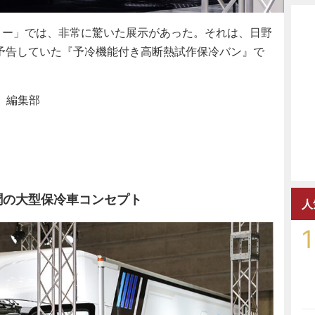
ー」では、非常に驚いた展示があった。それは、日野
け予告していた『予冷機能付き高断熱試作保冷バン』で
」編集部
聞の大型保冷車コンセプト
人
1