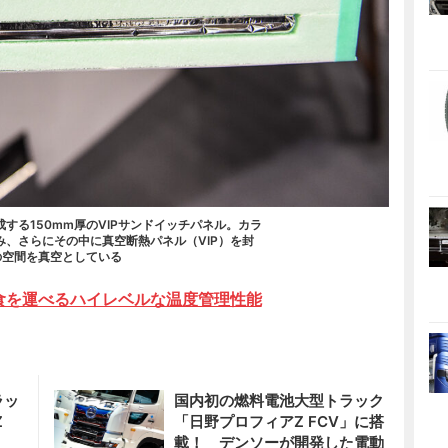
する150mm厚のVIPサンドイッチパネル。カラ
、さらにその中に真空断熱パネル（VIP）を封
の空間を真空としている
冷食を運べるハイレベルな温度管理性能
ラッ
国内初の燃料電池大型トラック
Z
「日野プロフィアZ FCV」に搭
載！ デンソーが開発した電動