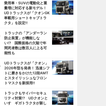
2
乗用車・SUVの電動化と重
量増に対応する新モデル！
UDトラックスが「クオンGK
車載用ショートキャブトラ
クタ」を設定!!
3
トラックの「アンダーラン
防止装置」が機能しな
い!? 国際規格の欠陥で年
間死者数は数百人に上る可
能性も
4
UDトラックスが「クオン」
2026年型を発表！ 迅速シフ
トに磨きをかけた12段AMT
とスタイリッシュなフロン
トマスクを新採用!!
5
トラックもサイバーセキュ
リティ対策!? UDクオンと
いすゞギガトラクタが新し