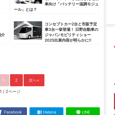
車向け「バッテリー温調モジュ
ール」とは？
コンセプトカー2台と市販予定
車3台一挙登場！ 日野自動車の
紹介
ジャパンモビリティショー
2025出展内容が明らかに!!
1
2
次へ»
1
/
2ページ
Facebook
Hatena
LINE