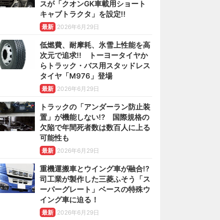
スが「クオンGK車載用ショート
キャブトラクタ」を設定!!
最新
2026年6月29日
低燃費、耐摩耗、氷雪上性能を高
次元で追求!! トーヨータイヤか
らトラック・バス用スタッドレス
タイヤ「M976」登場
最新
2026年6月29日
トラックの「アンダーラン防止装
置」が機能しない!? 国際規格の
欠陥で年間死者数は数百人に上る
可能性も
最新
2026年6月29日
重機運搬車とウイング車が融合!?
司工業が製作した三菱ふそう「ス
ーパーグレート」ベースの特殊ウ
イング車に迫る！
最新
2026年6月29日