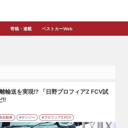
誌「フルロード」公式WEBサイト
ム
寄稿・連載
ベストカーWeb
輸送を実現!? 「日野プロフィアZ FCV試
!!
殊自動車
#デンソー
#プロフィアZ FCV