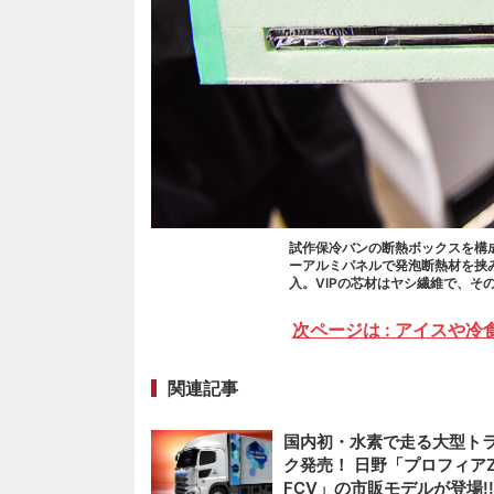
試作保冷バンの断熱ボックスを構成
ーアルミパネルで発泡断熱材を挟み
入。VIPの芯材はヤシ繊維で、そ
次ページは : アイスや
関連記事
国内初・水素で走る大型ト
ク発売！ 日野「プロフィア
FCV」の市販モデルが登場!!