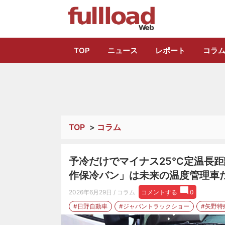
トラック総合情報
TOP
ニュース
レポート
コラ
TOP
>
コラム
予冷だけでマイナス25℃定温長距離
作保冷バン」は未来の温度管理車だ
2026年6月29日
/ コラム
コメントする
0
#日野自動車
#ジャパントラックショー
#矢野特