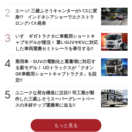
2
エーッ! 三菱ふそうキャンターがバスに変
身!? インドネシアショーでエクストラ
ロングバス発表
3
いすゞギガトラクタに車載用ショートキ
ャブモデルが復活！ 重いSUVやEVに対応
した車両運搬セミトレーラを牽引する!!
4
乗用車・SUVの電動化と重量増に対応す
る新モデル！ UDトラックスが「クオン
GK車載用ショートキャブトラクタ」を設
定!!
5
ユニークな荷台構造に注目!! 司工業が製
作した三菱ふそうスーパーグレートベー
スの木材チップ運搬車に迫る!!
もっと見る