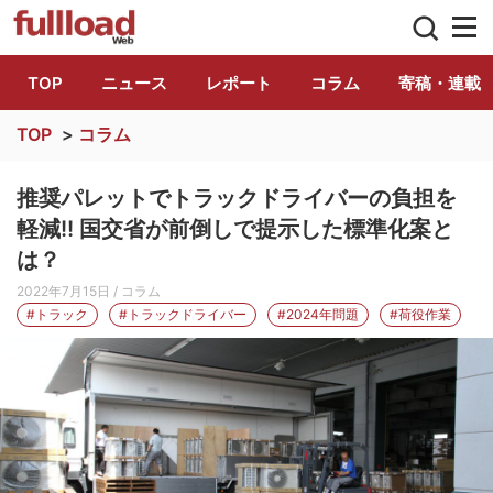
トラック総合情報誌「フルロード」公式WE
TOP
ニュース
レポート
コラム
寄稿・連載
TOP
>
コラム
推奨パレットでトラックドライバーの負担を
軽減!! 国交省が前倒しで提示した標準化案と
は？
2022年7月15日
/ コラム
#トラック
#トラックドライバー
#2024年問題
#荷役作業