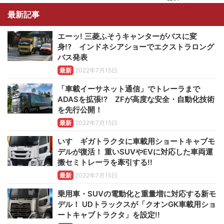
最新記事
エーッ! 三菱ふそうキャンターがバスに変
身!? インドネシアショーでエクストラロング
バス発表
最新
2022年7月15日
「車載イーサネット通信」でトレーラまで
ADASを拡張!? ZFが高度な安全・自動化技術
を先行公開！
最新
2022年7月15日
いすゞギガトラクタに車載用ショートキャブモ
デルが復活！ 重いSUVやEVに対応した車両運
搬セミトレーラを牽引する!!
最新
2022年7月15日
乗用車・SUVの電動化と重量増に対応する新モ
デル！ UDトラックスが「クオンGK車載用ショ
ートキャブトラクタ」を設定!!