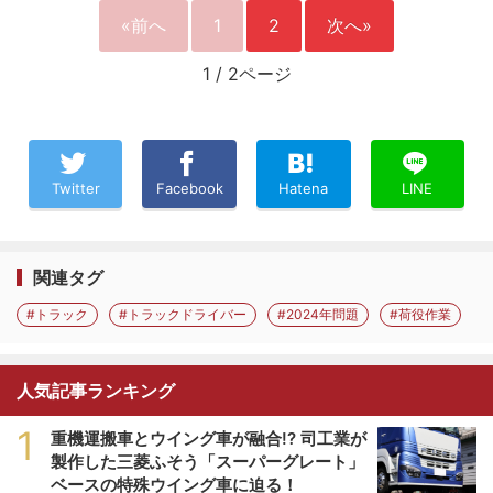
«前へ
1
2
次へ»
1
/
2ページ
Twitter
Facebook
Hatena
LINE
関連タグ
#トラック
#トラックドライバー
#2024年問題
#荷役作業
人気記事ランキング
1
重機運搬車とウイング車が融合!? 司工業が
製作した三菱ふそう「スーパーグレート」
ベースの特殊ウイング車に迫る！