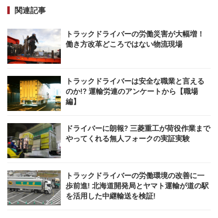
関連記事
トラックドライバーの労働災害が大幅増！
働き方改革どころではない物流現場
トラックドライバーは安全な職業と言える
のか!? 運輸労連のアンケートから【職場
編】
ドライバーに朗報? 三菱重工が荷役作業まで
やってくれる無人フォークの実証実験
トラックドライバーの労働環境の改善に一
歩前進! 北海道開発局とヤマト運輸が道の駅
を活用した中継輸送を検証!