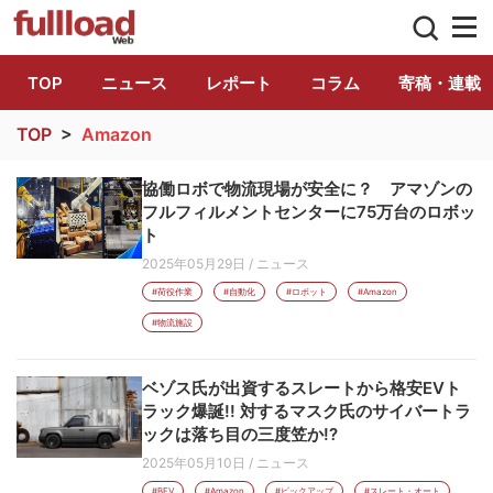
トラック総合情報誌「フルロード」公式WE
TOP
ニュース
レポート
コラム
寄稿・連載
TOP
>
Amazon
協働ロボで物流現場が安全に？ アマゾンの
フルフィルメントセンターに75万台のロボッ
ト
2025年05月29日
/
ニュース
#荷役作業
#自動化
#ロボット
#Amazon
#物流施設
ベゾス氏が出資するスレートから格安EVト
ラック爆誕!! 対するマスク氏のサイバートラ
ックは落ち目の三度笠か!?
2025年05月10日
/
ニュース
#BEV
#Amazon
#ピックアップ
#スレート・オート