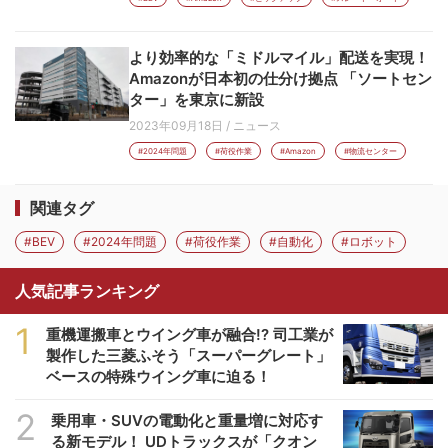
より効率的な「ミドルマイル」配送を実現！
Amazonが日本初の仕分け拠点 「ソートセン
ター」を東京に新設
2023年09月18日
/
ニュース
#2024年問題
#荷役作業
#Amazon
#物流センター
関連タグ
#BEV
#2024年問題
#荷役作業
#自動化
#ロボット
人気記事ランキング
1
重機運搬車とウイング車が融合!? 司工業が
製作した三菱ふそう「スーパーグレート」
ベースの特殊ウイング車に迫る！
2
乗用車・SUVの電動化と重量増に対応す
る新モデル！ UDトラックスが「クオン