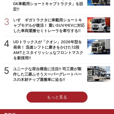
GK車載用ショートキャブトラクタ」を設
定!!
3
いすゞギガトラクタに車載用ショートキ
ャブモデルが復活！ 重いSUVやEVに対応
した車両運搬セミトレーラを牽引する!!
4
UDトラックスが「クオン」2026年型を
発表！ 迅速シフトに磨きをかけた12段
AMTとスタイリッシュなフロントマスク
を新採用!!
5
ユニークな荷台構造に注目!! 司工業が製
作した三菱ふそうスーパーグレートベー
スの木材チップ運搬車に迫る!!
もっと見る