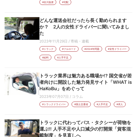
#佐川急便
#宅配
どんな運送会社だったら長く勤められます
か？ 2人の女性ドライバーに聞いてみまし
た
2023年11月29日
/
寄稿・連載
#トラック
#フルロード
#2024年問題
#女性ドライバー
#給料
#人手不足
トラック業界は魅力ある職場か!? 国交省が若
者向けに開設した魅力発見サイト「WHAT is
HaKoBu」をめぐって
2023年07月07日
/
コラム
#トラックドライバー
#国土交通省
#人手不足
#求人
トラックに代わってバス・タクシーが荷物を
運ぶ!! 人手不足や人口減少の打開策「貨客混
載制度」を見直しへ