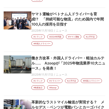
ヤマト運輸がベトナム人ドライバーを育
成!? 「持続可能な物流」のため国内で年間
100人の採用を目指す
2025年11月19日
/
ニュース
#トラック
#2024年問題
#ヤマト運輸
#人手不足
#外国人ドライバー
働き方改革・外国人ドライバー・軽油カルテ
ル…… Azoopが「2025年物流業界10大ニュ
ース」を発表！
2025年11月17日
/
ニュース
#トラック
#ドライバー
#人手不足
#外国人ドライバー
#制度改正
#Azoop
革新的なラストマイル輸送が実現する？ メ
ルセデス・ベンツが電動バンとカーゴバイク