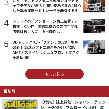
3
いすゞギガトラクタに車載用ショートキ
ャブモデルが復活！ 重いSUVやEVに対応
した車両運搬セミトレーラを牽引する!!
4
トラックの「アンダーラン防止装置」が
機能しない!? 国際規格の欠陥で年間死
者数は数百人に上る可能性も
5
UDトラックスが「クオン」2026年型を
発表！ 迅速シフトに磨きをかけた12段
AMTとスタイリッシュなフロントマスク
を新採用!!
もっと見る
最新号
【特集】誌上開催!! ジャパントラック
ショー2026 フルロードvol.61 本