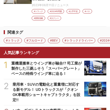
2023年06月11日
/
ニュース
#トラック
#2024年問題
#人手不足
#バス
#貨客混載
#タクシー
関連タグ
#トラック
#フルロード
#BEV
#トラックドライバー
#202
人気記事ランキング
1
重機運搬車とウイング車が融合!? 司工業が
製作した三菱ふそう「スーパーグレート」
ベースの特殊ウイング車に迫る！
2
乗用車・SUVの電動化と重量増に対応す
る新モデル！ UDトラックスが「クオン
GK車載用ショートキャブトラクタ」を設
定!!