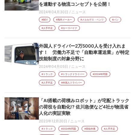
を連動する物流コンセプトを公開！
2024年04月30日
/
ニュース
#BEV
#海外メーカー
#メルセデス・ベンツ
#バン
#人手不足
#カーゴバイク
外国人ドライバー2万5000人を受け入れま
す！ 労働力不足で「自動車運送業」が特定
技能制度の対象分野に
2024年04月05日
/
ニュース
#トラック
#トラックドライバー
#2024年問題
#人手不足
#外国人ドライバー
「AI搭載の荷積みロボット」が宅配トラック
の荷役を自動化!? 佐川急便など4社が物流省
人化の実証実験
2023年12月20日
/
ニュース
#トラック
#2024年問題
#荷役作業
#人手不足