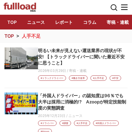
トラック総合情報誌「フルロード」公式WE
TOP
ニュース
レポート
コラム
寄稿・連載
TOP
>
人手不足
明るい未来が見えない運送業界の現状が不
安! 【トラックドライバーに聞いた最近不安
に思うこと】
2026年03月29日
/
寄稿・連載
#トラックドライバー
#働き方改革
#人手不足
#不安
「外国人ドライバー」の認知度は96％でも
大半は採用に消極的!? Azoopが特定技能制
度の実態調査
2025年12月23日
/
ニュース
#ドライバー
#調査
#人手不足
#外国人ドライバー
#Azoop