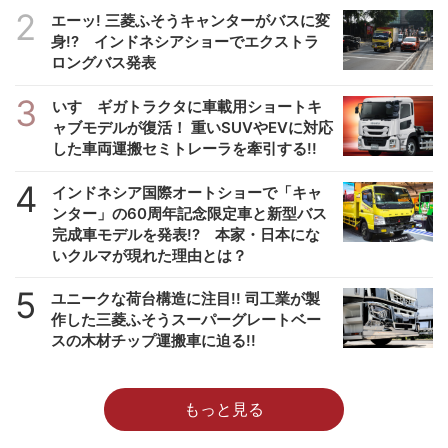
2
エーッ! 三菱ふそうキャンターがバスに変
身!? インドネシアショーでエクストラ
ロングバス発表
3
いすゞギガトラクタに車載用ショートキ
ャブモデルが復活！ 重いSUVやEVに対応
した車両運搬セミトレーラを牽引する!!
4
インドネシア国際オートショーで「キャ
ンター」の60周年記念限定車と新型バス
完成車モデルを発表!? 本家・日本にな
いクルマが現れた理由とは？
5
ユニークな荷台構造に注目!! 司工業が製
作した三菱ふそうスーパーグレートベー
スの木材チップ運搬車に迫る!!
もっと見る