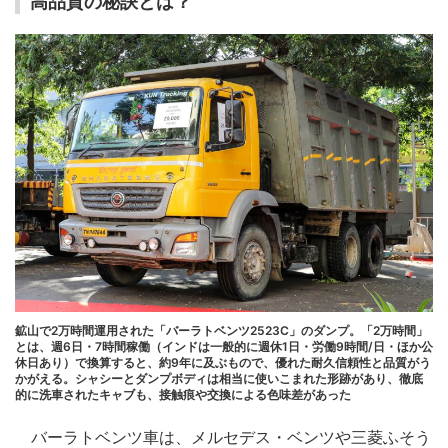
高品質の秘訣とは？
鉱山で2万時間運用された「バーラトベンツ2523C」のダンプ。「2万時間」
とは、週6日・7時間稼働（インドは一般的に週休1日・労働9時間/日・ほか公
休日あり）で換算すると、約9年に及ぶもので、優れた耐久信頼性と品質がう
かがえる。シャシーとダンプボディは相当に使いこまれた形跡があり、徹底
的に洗車されたキャブも、接触痕や交換による色味差があった
バーラトベンツ車は、メルセデス・ベンツや三菱ふそう