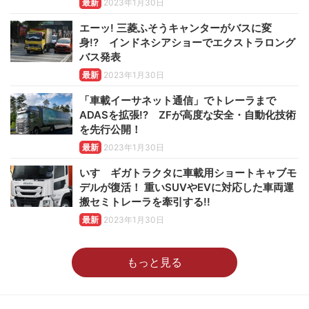
最新
2023年1月30日
エーッ! 三菱ふそうキャンターがバスに変
身!? インドネシアショーでエクストラロング
バス発表
最新
2023年1月30日
「車載イーサネット通信」でトレーラまで
ADASを拡張!? ZFが高度な安全・自動化技術
を先行公開！
最新
2023年1月30日
いすゞギガトラクタに車載用ショートキャブモ
デルが復活！ 重いSUVやEVに対応した車両運
搬セミトレーラを牽引する!!
最新
2023年1月30日
もっと見る