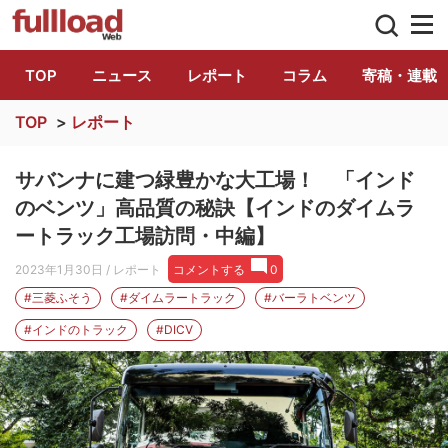
トラック総合情報誌「フルロード」公式WE
TOP
ニュース
レポート
コラム
寄稿・連載
TOP
>
レポート
サバンナに建つ緑豊かな大工場！ 「インド
のベンツ」高品質の秘訣【インドのダイムラ
ートラック工場訪問・中編】
2023年1月30日
/ レポート
コメントする
0
#三菱ふそう
#ダイムラートラック
#バーラトベンツ
#インドのトラック
#DICV