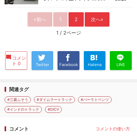
«前へ
1
2
次へ»
1
/
2ページ
コメン
ト 0
Twitter
Facebook
Hatena
LINE
関連タグ
#三菱ふそう
#ダイムラートラック
#バーラトベンツ
#インドのトラック
#DICV
コメント
コメントの使い方