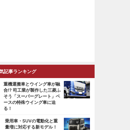
気記事ランキング
重機運搬車とウイング車が融
合!? 司工業が製作した三菱ふ
そう「スーパーグレート」ベ
ースの特殊ウイング車に迫
る！
2
乗用車・SUVの電動化と重
量増に対応する新モデル！