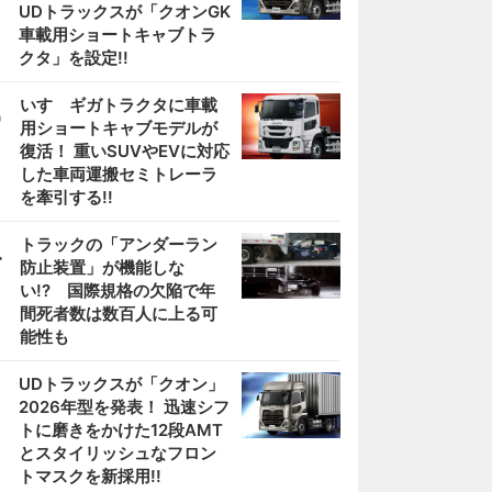
UDトラックスが「クオンGK
車載用ショートキャブトラ
クタ」を設定!!
3
いすゞギガトラクタに車載
用ショートキャブモデルが
復活！ 重いSUVやEVに対応
した車両運搬セミトレーラ
を牽引する!!
4
トラックの「アンダーラン
防止装置」が機能しな
い!? 国際規格の欠陥で年
間死者数は数百人に上る可
能性も
5
UDトラックスが「クオン」
2026年型を発表！ 迅速シフ
トに磨きをかけた12段AMT
とスタイリッシュなフロン
トマスクを新採用!!