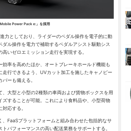
ile Power Pack e:」を採用
ぐ力を推進力としており、ライダーのペダル操作を電子的に動
ペダル操作を電力で補助するペダルアシスト駆動シス
の高いゼロエミッション走行を実現する。
ー効率を高めたほか、オートブレーキホールド機能も
に走行できるよう、UVカット加工を施したキャノピー
カバーも備える。
、大型と小型の2種類の車両および貨物ボックスを用
イズすることが可能。これにより食料品や、小型荷物
に対応する。
、FaaSプラットフォームと組み合わせた包括的なサ
ストパフォーマンスの高い配送業務をサポートする。