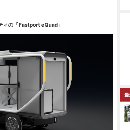
Fastport eQuad」
最