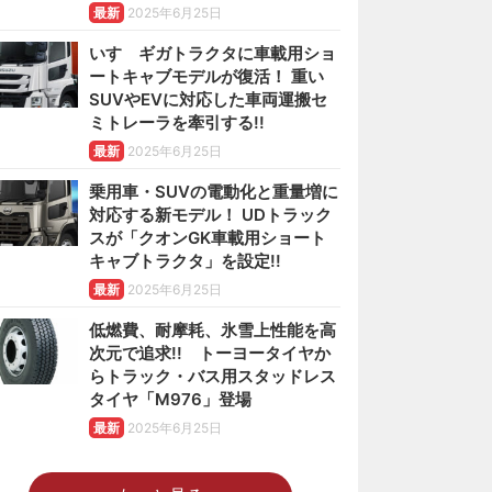
最新
2025年6月25日
いすゞギガトラクタに車載用ショ
ートキャブモデルが復活！ 重い
SUVやEVに対応した車両運搬セ
ミトレーラを牽引する!!
最新
2025年6月25日
乗用車・SUVの電動化と重量増に
対応する新モデル！ UDトラック
スが「クオンGK車載用ショート
キャブトラクタ」を設定!!
最新
2025年6月25日
低燃費、耐摩耗、氷雪上性能を高
次元で追求!! トーヨータイヤか
らトラック・バス用スタッドレス
タイヤ「M976」登場
最新
2025年6月25日