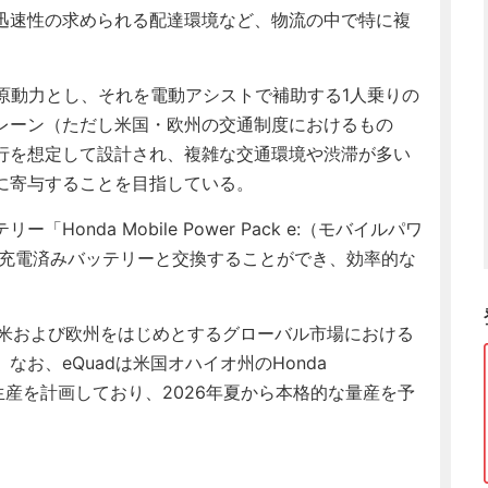
迅速性の求められる配達環境など、物流の中で特に複
原動力とし、それを電動アシストで補助する1人乗りの
レーン（ただし米国・欧州の交通制度におけるもの
行を想定して設計され、複雑な交通環境や渋滞が多い
に寄与することを目指している。
nda Mobile Power Pack e:（モバイルパワ
に充電済みバッテリーと交換することができ、効率的な
て、北米および欧州をはじめとするグローバル市場における
お、eQuadは米国オハイオ州のHonda
Centerでの生産を計画しており、2026年夏から本格的な量産を予