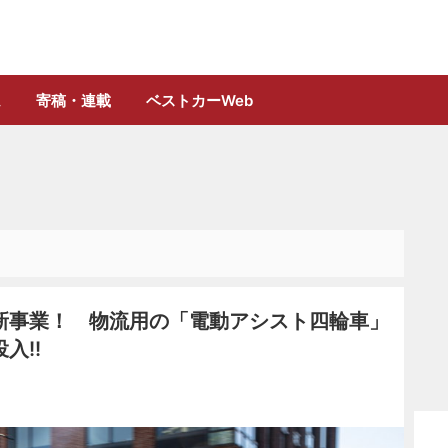
誌「フルロード」公式WEBサイト
ム
寄稿・連載
ベストカーWeb
新事業！ 物流用の「電動アシスト四輪車」
入!!