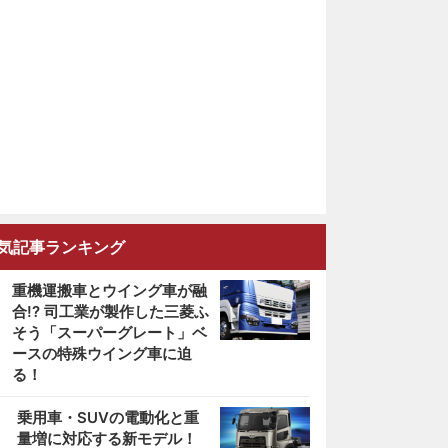
気記事ランキング
重機運搬車とウイング車が融
合!? 司工業が製作した三菱ふ
そう「スーパーグレート」ベ
ースの特殊ウイング車に迫
る！
2
乗用車・SUVの電動化と重
量増に対応する新モデル！