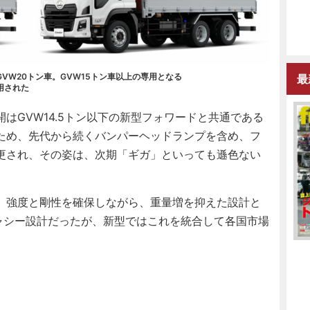
VW20トン車。GVW15トン車以上の専用となる
最
用された
GVW14.5トン以下の新型フォワードと共通である
ため、先代から続くバンパーヘッドランプを含め、フ
更され、その姿は、次期「ギガ」といっても遜色ない
。強度と剛性を確保しながら、重量増を抑えた設計と
シャシー設計だったが、新型ではこれを統合して各国市場