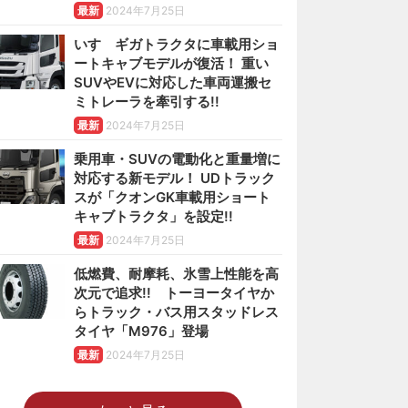
最新
2024年7月25日
いすゞギガトラクタに車載用ショ
ートキャブモデルが復活！ 重い
SUVやEVに対応した車両運搬セ
ミトレーラを牽引する!!
最新
2024年7月25日
乗用車・SUVの電動化と重量増に
対応する新モデル！ UDトラック
スが「クオンGK車載用ショート
キャブトラクタ」を設定!!
最新
2024年7月25日
低燃費、耐摩耗、氷雪上性能を高
次元で追求!! トーヨータイヤか
らトラック・バス用スタッドレス
タイヤ「M976」登場
最新
2024年7月25日