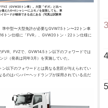
FVZ（GVW20トン車）。大型「ギガ」と比べ
を備えた6×4シャシーに上モノを架装しても、車
ペイロードが確保できる点にある（写真は試験車
中型〜大型免許が必要なGVW7.5トン〜22トン車
6トン仕様に「FVR」、GVW20トン・22トン仕様に
R、FVZで、GVW14.5トン以下のフォワードでは
チェンジ（発表は同年3月）を実施していた。
.5トン以下のフォワードとは異なる意匠が与えられてい
なるのはバンパーヘッドランプが採用されている点だ