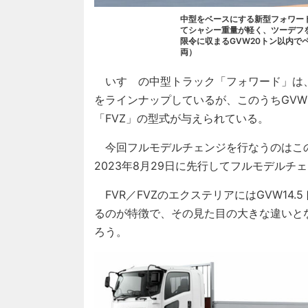
中型をベースにする新型フォワード
てシャシー重量が軽く、ツーデフ
限令に収まるGVW20トン以内で
両）
いすゞの中型トラック「フォワード」は、準
をラインナップしているが、このうちGVW1
「FVZ」の型式が与えられている。
今回フルモデルチェンジを行なうのはこのFV
2023年8月29日に先行してフルモデル
FVR／FVZのエクステリアにはGVW14
るのが特徴で、その見た目の大きな違いと
ろう。