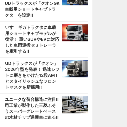
UDトラックスが「クオンGK
車載用ショートキャブトラ
クタ」を設定!!
3
いすゞギガトラクタに車載
用ショートキャブモデルが
復活！ 重いSUVやEVに対応
した車両運搬セミトレーラ
を牽引する!!
4
UDトラックスが「クオン」
2026年型を発表！ 迅速シフ
トに磨きをかけた12段AMT
とスタイリッシュなフロン
トマスクを新採用!!
5
ユニークな荷台構造に注目!!
司工業が製作した三菱ふそ
うスーパーグレートベース
の木材チップ運搬車に迫る!!