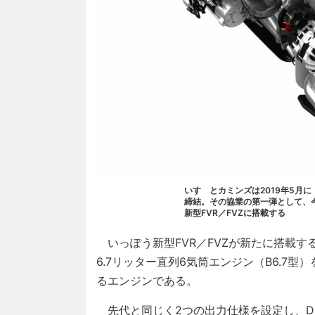
いすゞとカミンズは2019年5月に「Isuzu
締結。その協業の第一弾として、
新型FVR／FVZに搭載する
いっぽう新型FVR／FVZが新たに搭載す
6.7リッター直列6気筒エンジン（B6.7
るエンジンである。
先代と同じく2つの出力仕様を設定し、DB6A