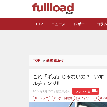
トラック総合情報
TOP
ニュース
レポート
コラ
TOP
>
新型車紹介
これ「ギガ」じゃないの!? いす
ルチェンジ!!
2024年7月25日
/ 新型車紹介
コメントする
0
#トラック
#いすゞ自動車
#フォワード
#フ