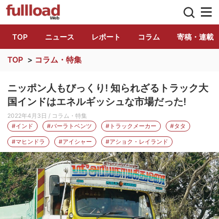
トラック総合情報誌「フルロード」公式WE
TOP
ニュース
レポート
コラム
寄稿・連載
TOP
>
コラム・特集
ニッポン人もびっくり! 知られざるトラック大
国インドはエネルギッシュな市場だった!
2022年4月3日
/ コラム・特集
#インド
#バーラトベンツ
#トラックメーカー
#タタ
#マヒンドラ
#アイシャー
#アショク・レイランド