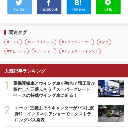
Twitter
Facebook
Hatena
LINE
関連タグ
#インド
#バーラトベンツ
#トラックメーカー
#タタ
#マヒンドラ
#アイシャー
#アショク・レイランド
人気記事ランキング
1
重機運搬車とウイング車が融合!? 司工業が
製作した三菱ふそう「スーパーグレート」
ベースの特殊ウイング車に迫る！
2
エーッ! 三菱ふそうキャンターがバスに変
身!? インドネシアショーでエクストラ
ロングバス発表