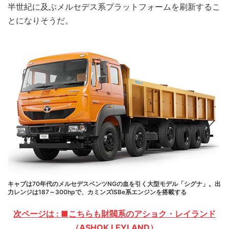
半世紀に及ぶメルセデス系プラットフォームを刷新するこ
とになりそうだ。
キャブは70年代のメルセデスベンツNGの血を引く大型モデル「シグナ」。出
力レンジは187～300hpで、カミンズISBe系エンジンを搭載する
次ページは : ■こちらも財閥系のアショク・レイランド
（ASHOK LEYLAND）