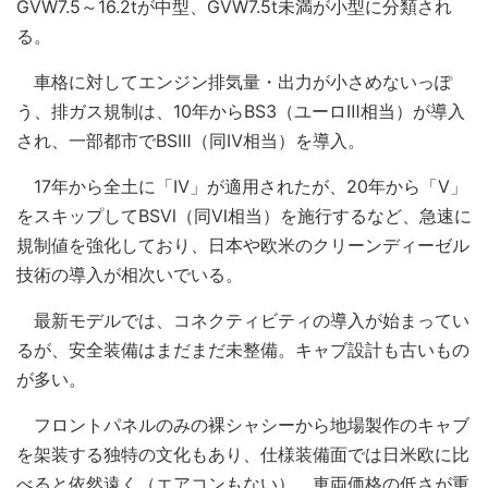
GVW7.5～16.2tが中型、GVW7.5t未満が小型に分類され
る。
車格に対してエンジン排気量・出力が小さめないっぽ
う、排ガス規制は、10年からBS3（ユーロⅢ相当）が導入
され、一部都市でBSⅢ（同Ⅳ相当）を導入。
17年から全土に「Ⅳ」が適用されたが、20年から「Ⅴ」
をスキップしてBSⅥ（同Ⅵ相当）を施行するなど、急速に
規制値を強化しており、日本や欧米のクリーンディーゼル
技術の導入が相次いでいる。
最新モデルでは、コネクティビティの導入が始まってい
るが、安全装備はまだまだ未整備。キャブ設計も古いもの
が多い。
フロントパネルのみの裸シャシーから地場製作のキャブ
を架装する独特の文化もあり、仕様装備面では日米欧に比
べると依然遠く（エアコンもない）、車両価格の低さが重