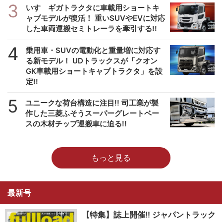
3
いすゞギガトラクタに車載用ショートキ
ャブモデルが復活！ 重いSUVやEVに対応
した車両運搬セミトレーラを牽引する!!
4
乗用車・SUVの電動化と重量増に対応す
る新モデル！ UDトラックスが「クオン
GK車載用ショートキャブトラクタ」を設
定!!
5
ユニークな荷台構造に注目!! 司工業が製
作した三菱ふそうスーパーグレートベー
スの木材チップ運搬車に迫る!!
もっと見る
最新号
【特集】誌上開催!! ジャパントラック