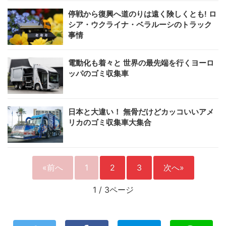
停戦から復興へ道のりは遠く険しくとも! ロ
シア・ウクライナ・ベラルーシのトラック
事情
電動化も着々と 世界の最先端を行くヨーロ
ッパのゴミ収集車
日本と大違い！ 無骨だけどカッコいいアメ
リカのゴミ収集車大集合
«前へ
1
2
3
次へ»
1
/
3ページ