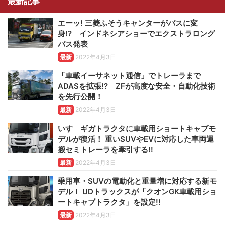
最新記事
エーッ! 三菱ふそうキャンターがバスに変
身!? インドネシアショーでエクストラロング
バス発表
最新
2022年4月3日
「車載イーサネット通信」でトレーラまで
ADASを拡張!? ZFが高度な安全・自動化技術
を先行公開！
最新
2022年4月3日
いすゞギガトラクタに車載用ショートキャブモ
デルが復活！ 重いSUVやEVに対応した車両運
搬セミトレーラを牽引する!!
最新
2022年4月3日
乗用車・SUVの電動化と重量増に対応する新モ
デル！ UDトラックスが「クオンGK車載用ショ
ートキャブトラクタ」を設定!!
最新
2022年4月3日