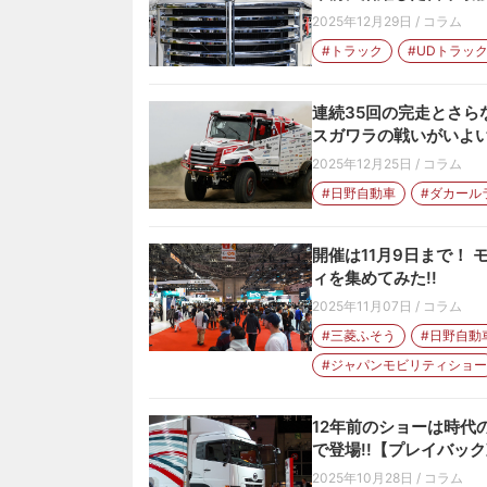
2025年12月29日
/
コラム
#トラック
#UDトラッ
連続35回の完走とさら
スガワラの戦いがいよ
2025年12月25日
/
コラム
#日野自動車
#ダカール
開催は11月9日まで！
ィを集めてみた!!
2025年11月07日
/
コラム
#三菱ふそう
#日野自動
#ジャパンモビリティショー
12年前のショーは時代
で登場!!【プレイバック
2025年10月28日
/
コラム