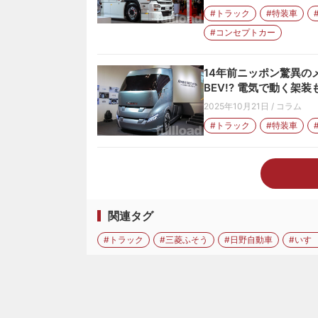
#トラック
#特装車
#コンセプトカー
14年前ニッポン驚異の
BEV!? 電気で動く架
2025年10月21日
/
コラム
#トラック
#特装車
関連タグ
#トラック
#三菱ふそう
#日野自動車
#いす