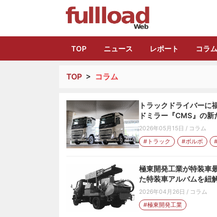
トラック総合情報
TOP
ニュース
レポート
コラ
TOP
>
コラム
トラックドライバーに福
ドミラー『CMS』の新
2026年05月15日
/
コラム
#トラック
#ボルボ
極東開発工業が特装車
た特装車アルバムを紐
2026年04月26日
/
コラム
#極東開発工業