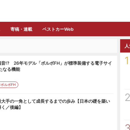
誌「フルロード」公式WEBサイト
ム
寄稿・連載
ベストカーWeb
人
1
音!? 26年モデル「ボルボFH」が標準装備する電子サイ
たなる機能
#ボルボFH
最大手の一角として成長するまでの歩み【日本の礎を築い
解く／後編】