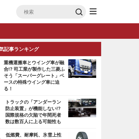
気記事ランキング
重機運搬車とウイング車が融
合!? 司工業が製作した三菱ふ
そう「スーパーグレート」ベ
ースの特殊ウイング車に迫
る！
2
トラックの「アンダーラン
防止装置」が機能しない!?
国際規格の欠陥で年間死者
数は数百人に上る可能性も
3
低燃費、耐摩耗、氷雪上性