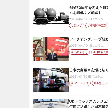
創業70周年を迎えた
ムを紐解く／前編】
2026年04月25日
/
コラム
#ダンプ
#極東開発工業
アーチオングループ始動
2026年04月04日
/
コラム
#三菱ふそう
#日野自動
日本の商用車市場に新た
2026年01月05日
/
コラム
#EVトラック
#小型トラ
UDトラックスのレジェン
年前に活躍した日本最