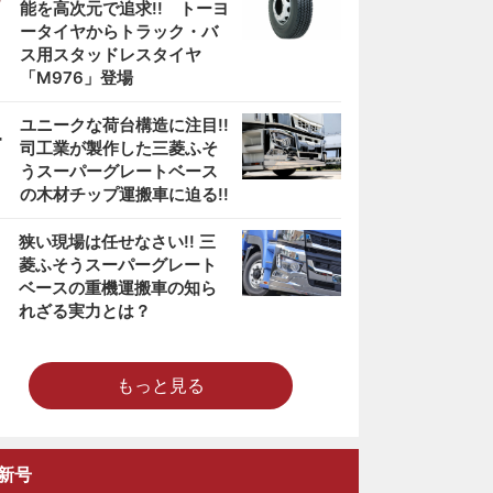
能を高次元で追求!! トーヨ
ータイヤからトラック・バ
ス用スタッドレスタイヤ
「M976」登場
4
ユニークな荷台構造に注目!!
司工業が製作した三菱ふそ
うスーパーグレートベース
の木材チップ運搬車に迫る!!
5
狭い現場は任せなさい!! 三
菱ふそうスーパーグレート
ベースの重機運搬車の知ら
れざる実力とは？
もっと見る
新号