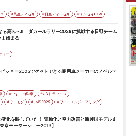
クス
#民生デイゼル
#日産ディーゼル
#ミンセイ6TW
なる高みへ!! ダカールラリー2026に挑戦する日野チーム
いよ始まる
ラリー
 モビショー2025でゲットできる商用車メーカーのノベルテ
車
#いすゞ自動車
#UDトラックス
#ウニモグ
#JMS2025
#ワイ・エンジニアリング
の変化を映していた！ 電動化と空力改善と新興国モデルま
東京モーターショー2013】