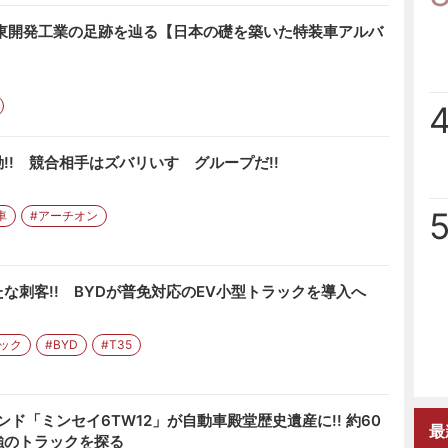
極東開発工業の足跡を辿る【日本の礎を築いた特装車アルバ
!! 競合相手はズバリいすゞグループだ!!
車
#アーチオン
な刺客!! BYDが普免対応のEV小型トラックを導入へ
ック
#BYD
#T35
ド「ミンセイ6TW12」が自動車殿堂歴史遺産に!! 約60
最
強のトラックを探る