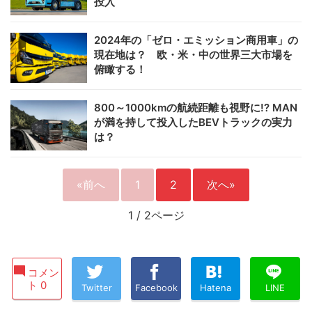
投入
2024年の「ゼロ・エミッション商用車」の
現在地は？ 欧・米・中の世界三大市場を
俯瞰する！
800～1000kmの航続距離も視野に!? MAN
が満を持して投入したBEVトラックの実力
は？
«前へ
1
2
次へ»
1
/
2ページ
コメン
ト 0
Twitter
Facebook
Hatena
LINE