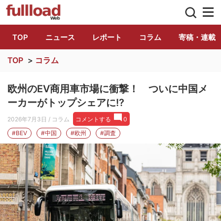
トラック総合情報誌「フルロード」公式WE
TOP
ニュース
レポート
コラム
寄稿・連載
TOP
>
コラム
欧州のEV商用車市場に衝撃！ ついに中国メ
ーカーがトップシェアに!?
2026年7月3日
/ コラム
コメントする
0
#BEV
#中国
#欧州
#調査