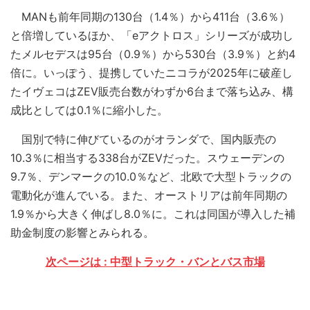
MANも前年同期の130台（1.4％）から411台（3.6％）
と倍増しているほか、「eアクトロス」シリーズが成功し
たメルセデスは95台（0.9％）から530台（3.9％）と約4
倍に。いっぽう、提携していたニコラが2025年に破産し
たイヴェコはZEV販売台数がわずか6台まで落ち込み、構
成比としては0.1％に縮小した。
国別で特に伸びているのがオランダで、国内販売の
10.3％に相当する338台がZEVだった。スウェーデンの
9.7％、デンマークの10.0％など、北欧で大型トラックの
電動化が進んでいる。また、オーストリアは前年同期の
1.9％から大きく伸ばし8.0％に。これは同国が導入した補
助金制度の影響とみられる。
次ページは : 中型トラック・バンとバス市場