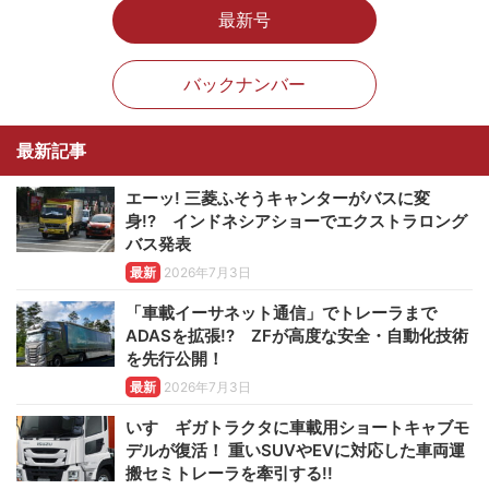
最新号
バックナンバー
最新記事
エーッ! 三菱ふそうキャンターがバスに変
身!? インドネシアショーでエクストラロング
バス発表
最新
2026年7月3日
「車載イーサネット通信」でトレーラまで
ADASを拡張!? ZFが高度な安全・自動化技術
を先行公開！
最新
2026年7月3日
いすゞギガトラクタに車載用ショートキャブモ
デルが復活！ 重いSUVやEVに対応した車両運
搬セミトレーラを牽引する!!