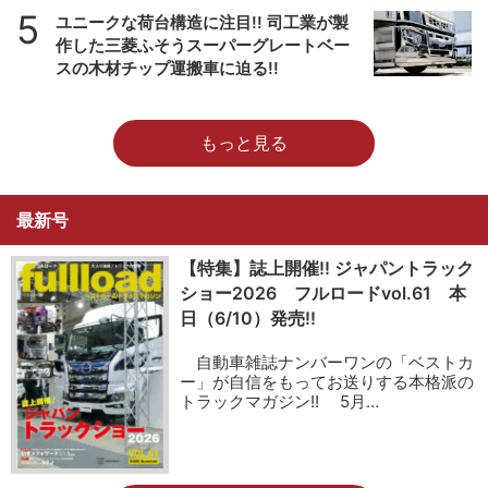
5
ユニークな荷台構造に注目!! 司工業が製
作した三菱ふそうスーパーグレートベー
スの木材チップ運搬車に迫る!!
もっと見る
最新号
【特集】誌上開催!! ジャパントラック
ショー2026 フルロードvol.61 本
日（6/10）発売!!
自動車雑誌ナンバーワンの「ベストカ
ー」が自信をもってお送りする本格派の
トラックマガジン!! 5月…