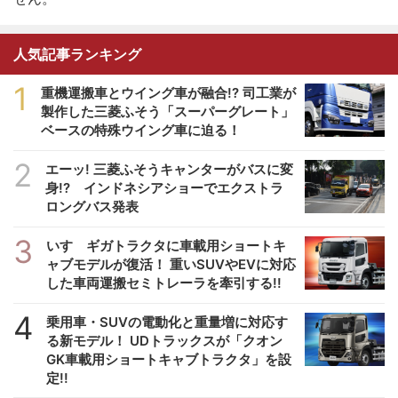
人気記事ランキング
1
重機運搬車とウイング車が融合!? 司工業が
製作した三菱ふそう「スーパーグレート」
ベースの特殊ウイング車に迫る！
2
エーッ! 三菱ふそうキャンターがバスに変
身!? インドネシアショーでエクストラ
ロングバス発表
3
いすゞギガトラクタに車載用ショートキ
ャブモデルが復活！ 重いSUVやEVに対応
した車両運搬セミトレーラを牽引する!!
4
乗用車・SUVの電動化と重量増に対応す
る新モデル！ UDトラックスが「クオン
GK車載用ショートキャブトラクタ」を設
定!!