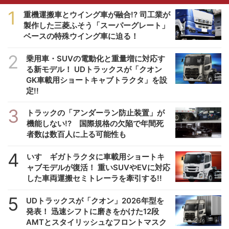
1
重機運搬車とウイング車が融合!? 司工業が
製作した三菱ふそう「スーパーグレート」
ベースの特殊ウイング車に迫る！
2
乗用車・SUVの電動化と重量増に対応す
る新モデル！ UDトラックスが「クオン
GK車載用ショートキャブトラクタ」を設
定!!
3
トラックの「アンダーラン防止装置」が
機能しない!? 国際規格の欠陥で年間死
者数は数百人に上る可能性も
4
いすゞギガトラクタに車載用ショートキ
ャブモデルが復活！ 重いSUVやEVに対応
した車両運搬セミトレーラを牽引する!!
5
UDトラックスが「クオン」2026年型を
発表！ 迅速シフトに磨きをかけた12段
AMTとスタイリッシュなフロントマスク