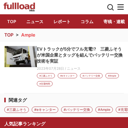
トラック総合情報誌「フルロード」公式WE
TOP
ニュース
レポート
コラム
寄稿・連載
TOP
>
Ample
EVトラックが5分でフル充電!? 三菱ふそう
が米国企業とタッグを組んでバッテリー交換
技術を実証
2023年07月28日
/
ニュース
#三菱ふそう
#eキャンター
#バッテリー交換
#Ample
#充電時間
関連タグ
#三菱ふそう
#eキャンター
#バッテリー交換
#Ample
#充電
人気記事ランキング