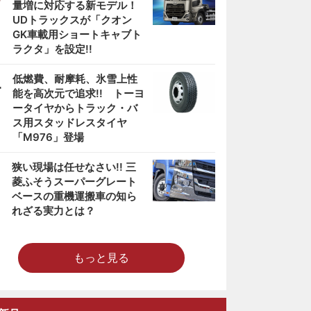
量増に対応する新モデル！
UDトラックスが「クオン
GK車載用ショートキャブト
ラクタ」を設定!!
4
低燃費、耐摩耗、氷雪上性
能を高次元で追求!! トーヨ
ータイヤからトラック・バ
ス用スタッドレスタイヤ
「M976」登場
5
狭い現場は任せなさい!! 三
菱ふそうスーパーグレート
ベースの重機運搬車の知ら
れざる実力とは？
もっと見る