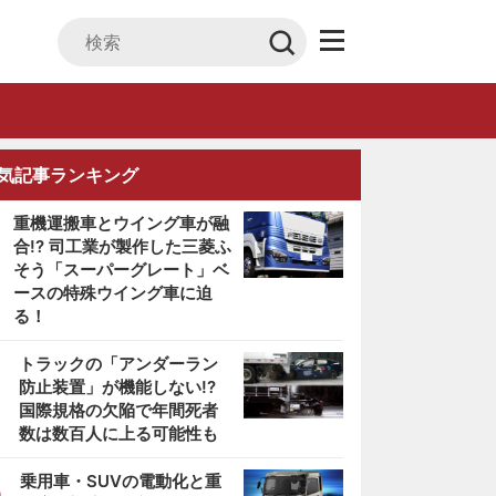
気記事ランキング
重機運搬車とウイング車が融
合!? 司工業が製作した三菱ふ
そう「スーパーグレート」ベ
ースの特殊ウイング車に迫
る！
2
トラックの「アンダーラン
防止装置」が機能しない!?
国際規格の欠陥で年間死者
数は数百人に上る可能性も
3
乗用車・SUVの電動化と重