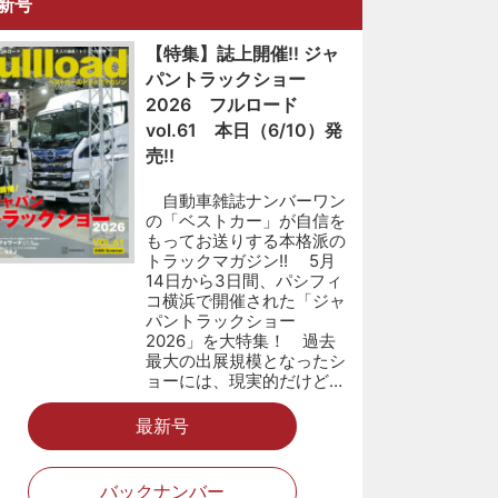
新号
【特集】誌上開催!! ジャ
パントラックショー
2026 フルロード
vol.61 本日（6/10）発
売!!
自動車雑誌ナンバーワン
の「ベストカー」が自信を
もってお送りする本格派の
トラックマガジン!! 5月
14日から3日間、パシフィ
コ横浜で開催された「ジャ
パントラックショー
2026」を大特集！ 過去
最大の出展規模となったシ
ョーには、現実的だけど…
最新号
バックナンバー