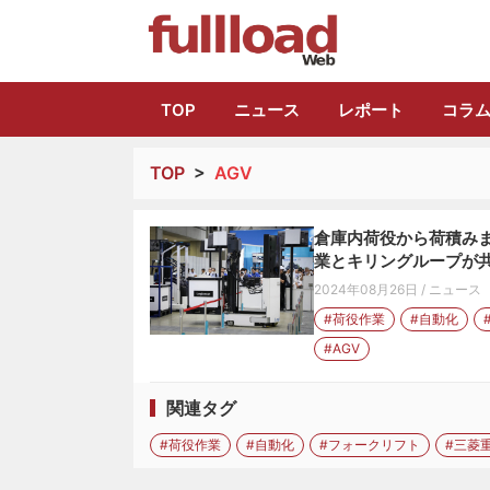
トラック総合情報
TOP
ニュース
レポート
コラ
TOP
>
AGV
倉庫内荷役から荷積みま
業とキリングループが
2024年08月26日
/
ニュース
#荷役作業
#自動化
#AGV
関連タグ
#荷役作業
#自動化
#フォークリフト
#三菱