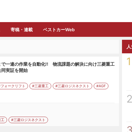
誌「フルロード」公式WEBサイト
ム
寄稿・連載
ベストカーWeb
人
1
で一連の作業を自動化!! 物流課題の解決に向け三菱重工
共同実証を開始
#フォークリフト
#三菱重工
#三菱ロジスネクスト
#AGF
重工
#三菱ロジスネクスト