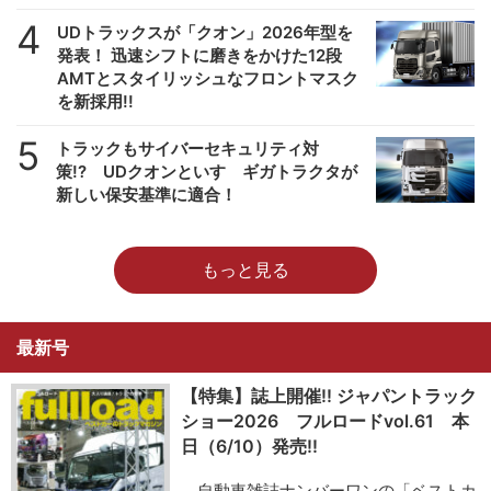
4
UDトラックスが「クオン」2026年型を
発表！ 迅速シフトに磨きをかけた12段
AMTとスタイリッシュなフロントマスク
を新採用!!
5
トラックもサイバーセキュリティ対
策!? UDクオンといすゞギガトラクタが
新しい保安基準に適合！
もっと見る
最新号
【特集】誌上開催!! ジャパントラック
ショー2026 フルロードvol.61 本
日（6/10）発売!!
自動車雑誌ナンバーワンの「ベストカ