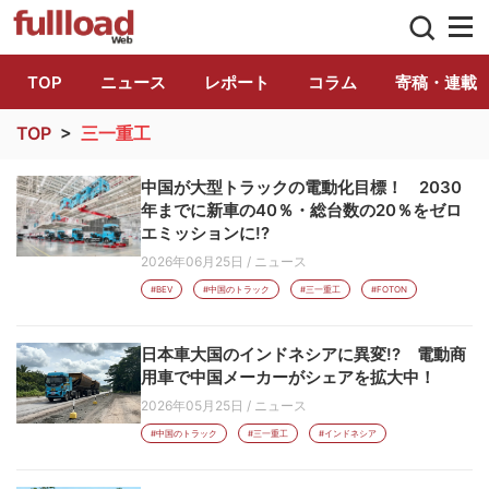
トラック総合情報誌「フルロード」公式WE
TOP
ニュース
レポート
コラム
寄稿・連載
TOP
>
三一重工
中国が大型トラックの電動化目標！ 2030
年までに新車の40％・総台数の20％をゼロ
エミッションに!?
2026年06月25日
/
ニュース
#BEV
#中国のトラック
#三一重工
#FOTON
日本車大国のインドネシアに異変!? 電動商
用車で中国メーカーがシェアを拡大中！
2026年05月25日
/
ニュース
#中国のトラック
#三一重工
#インドネシア