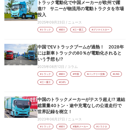
トラック電動化で中国メーカーが欧州で躍
進!? サニーが物流用の電動トラクタを市場
投入
2025年09月23日
/
ニュース
#トラック
#BEV
#三一重工
#プツマイスター
中国でEVトラックブームが過熱！ 2028年
には新車トラックの80％が電動化されると
いう予想も!?
2025年08月12日
/
コラム
#トラック
#BEV
#中国
#バッテリー交換
#LNG
#三一重工
#CATL
中国のトラックメーカーがテスラ超え!? 連結
総重量40トン・途中充電なしの公道走行で
世界記録を樹立！
2023年06月27日
/
ニュース
#トラック
#BEV
#海外メーカー
#トラクタ