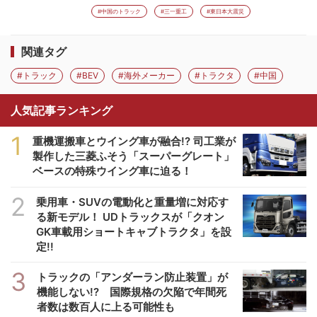
#中国のトラック
#三一重工
#東日本大震災
関連タグ
#トラック
#BEV
#海外メーカー
#トラクタ
#中国
人気記事ランキング
1
重機運搬車とウイング車が融合!? 司工業が
製作した三菱ふそう「スーパーグレート」
ベースの特殊ウイング車に迫る！
2
乗用車・SUVの電動化と重量増に対応す
る新モデル！ UDトラックスが「クオン
GK車載用ショートキャブトラクタ」を設
定!!
3
トラックの「アンダーラン防止装置」が
機能しない!? 国際規格の欠陥で年間死
者数は数百人に上る可能性も