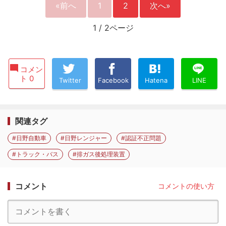
«前へ
1
2
次へ»
1
/
2ページ
コメン
ト 0
Twitter
Facebook
Hatena
LINE
関連タグ
#日野自動車
#日野レンジャー
#認証不正問題
#トラック・バス
#排ガス後処理装置
コメント
コメントの使い方