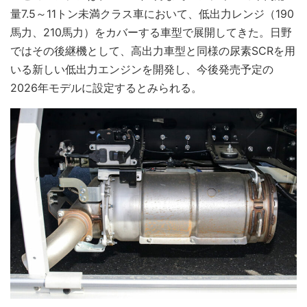
量7.5～11トン未満クラス車において、低出力レンジ（190
馬力、210馬力）をカバーする車型で展開してきた。日野
ではその後継機として、高出力車型と同様の尿素SCRを用
いる新しい低出力エンジンを開発し、今後発売予定の
2026年モデルに設定するとみられる。