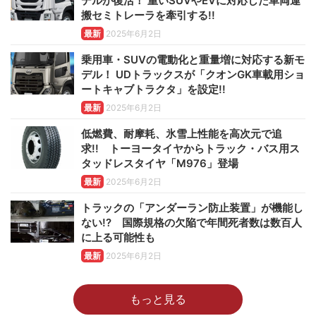
デルが復活！ 重いSUVやEVに対応した車両運
搬セミトレーラを牽引する!!
最新
2025年6月2日
乗用車・SUVの電動化と重量増に対応する新モ
デル！ UDトラックスが「クオンGK車載用ショ
ートキャブトラクタ」を設定!!
最新
2025年6月2日
低燃費、耐摩耗、氷雪上性能を高次元で追
求!! トーヨータイヤからトラック・バス用ス
タッドレスタイヤ「M976」登場
最新
2025年6月2日
トラックの「アンダーラン防止装置」が機能し
ない!? 国際規格の欠陥で年間死者数は数百人
に上る可能性も
最新
2025年6月2日
もっと見る