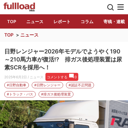
トラック総合情報誌「フルロード」公式WE
TOP
ニュース
レポート
コラム
寄稿・連載
TOP
>
ニュース
日野レンジャー2026年モデルでようやく190
～210馬力車が復活!? 排ガス後処理装置は尿
素SCRを採用へ！
2025年6月2日
/ ニュース
コメントする
0
#日野自動車
#日野レンジャー
#認証不正問題
#トラック・バス
#排ガス後処理装置