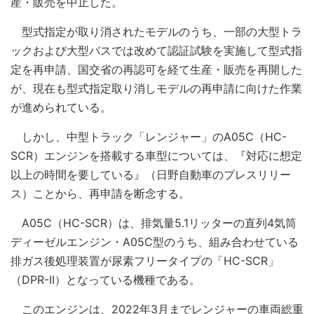
産・販売を中止した。
型式指定が取り消されたモデルのうち、一部の大型トラ
ックおよび大型バスでは改めて認証試験を実施して型式指
定を再申請、国交省の再認可を経て生産・販売を再開した
が、現在も型式指定取り消しモデルの再申請に向けた作業
が進められている。
しかし、中型トラック「レンジャー」のA05C（HC-
SCR）エンジンを搭載する車型については、『対応に想定
以上の時間を要している』（日野自動車のプレスリリー
ス）ことから、再申請を断念する。
A05C（HC-SCR）は、排気量5.1リッターの直列4気筒
ディーゼルエンジン・A05C型のうち、組み合わせている
排ガス後処理装置が尿素フリータイプの「HC-SCR」
（DPR-II）となっている機種である。
このエンジンは、2022年3月までレンジャーの車両総重