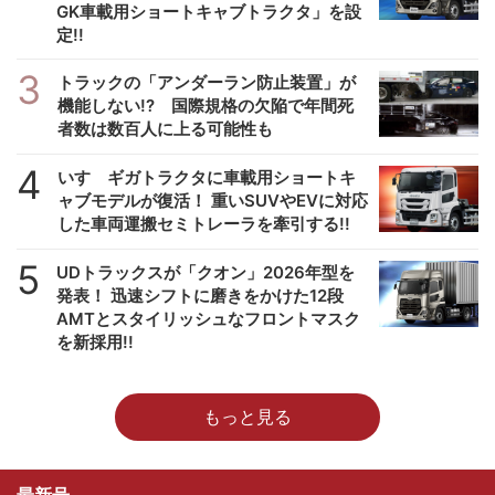
GK車載用ショートキャブトラクタ」を設
定!!
3
トラックの「アンダーラン防止装置」が
機能しない!? 国際規格の欠陥で年間死
者数は数百人に上る可能性も
4
いすゞギガトラクタに車載用ショートキ
ャブモデルが復活！ 重いSUVやEVに対応
した車両運搬セミトレーラを牽引する!!
5
UDトラックスが「クオン」2026年型を
発表！ 迅速シフトに磨きをかけた12段
AMTとスタイリッシュなフロントマスク
を新採用!!
もっと見る
最新号