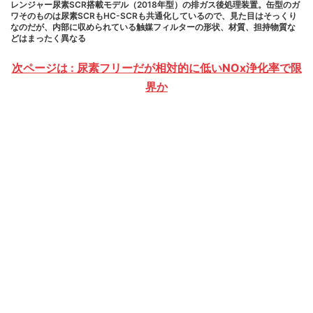
レンジャー尿素SCR搭載モデル（2018年型）の排ガス後処理装置。缶型のガ
ワそのものは尿素SCRもHC-SCRも共通化しているので、見た目はそっくり
なのだが、内部に収められている触媒フィルターの形状、材質、担持物質な
どはまったく異なる
次ページは : 尿素フリーだが相対的に低いNOx浄化率で限
界か