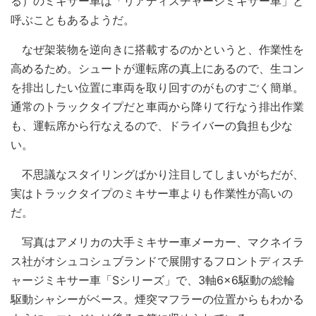
る）のミキサー車は「リアディスチャージミキサー車」と
呼ぶこともあるようだ。
なぜ架装物を逆向きに搭載するのかというと、作業性を
高めるため。シュートが運転席の真上にあるので、生コン
を排出したい位置に車両を取り回すのがものすごく簡単。
通常のトラックタイプだと車両から降りて行なう排出作業
も、運転席から行なえるので、ドライバーの負担も少な
い。
不思議なスタイリングばかり注目してしまいがちだが、
実はトラックタイプのミキサー車よりも作業性が高いの
だ。
写真はアメリカの大手ミキサー車メーカー、マクネイラ
ス社がオシュコシュブランドで展開するフロントディスチ
ャージミキサー車「Sシリーズ」で、3軸6×6駆動の総輪
駆動シャシーがベース。煙突マフラーの位置からもわかる