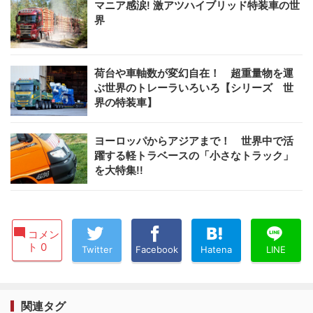
マニア感涙! 激アツハイブリッド特装車の世
界
荷台や車軸数が変幻自在！ 超重量物を運
ぶ世界のトレーラいろいろ【シリーズ 世
界の特装車】
ヨーロッパからアジアまで！ 世界中で活
躍する軽トラベースの「小さなトラック」
を大特集!!
コメン
ト 0
Twitter
Facebook
Hatena
LINE
関連タグ