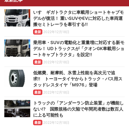
いすゞギガトラクタに車載用ショートキャブモ
デルが復活！ 重いSUVやEVに対応した車両運
搬セミトレーラを牽引する!!
最新
2022年12月18日
乗用車・SUVの電動化と重量増に対応する新モ
デル！ UDトラックスが「クオンGK車載用ショ
ートキャブトラクタ」を設定!!
最新
2022年12月18日
低燃費、耐摩耗、氷雪上性能を高次元で追
求!! トーヨータイヤからトラック・バス用ス
タッドレスタイヤ「M976」登場
最新
2022年12月18日
トラックの「アンダーラン防止装置」が機能し
ない!? 国際規格の欠陥で年間死者数は数百人
に上る可能性も
最新
2022年12月18日