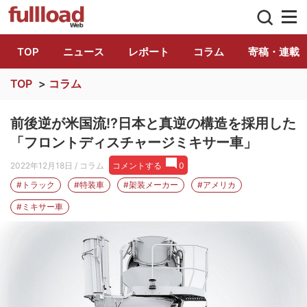
トラック総合情報誌「フルロード」公式WE
TOP
ニュース
レポート
コラム
寄稿・連載
TOP
>
コラム
前後逆が米国流!?日本と真逆の構造を採用した
「フロントディスチャージミキサー車」
2022年12月18日
/ コラム
コメントする
0
#トラック
#特装車
#架装メーカー
#アメリカ
#ミキサー車