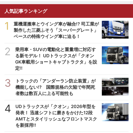
人気記事ランキング
1
重機運搬車とウイング車が融合!? 司工業が
製作した三菱ふそう「スーパーグレート」
ベースの特殊ウイング車に迫る！
2
乗用車・SUVの電動化と重量増に対応す
る新モデル！ UDトラックスが「クオン
GK車載用ショートキャブトラクタ」を設
定!!
3
トラックの「アンダーラン防止装置」が
機能しない!? 国際規格の欠陥で年間死
者数は数百人に上る可能性も
4
UDトラックスが「クオン」2026年型を
発表！ 迅速シフトに磨きをかけた12段
AMTとスタイリッシュなフロントマスク
を新採用!!