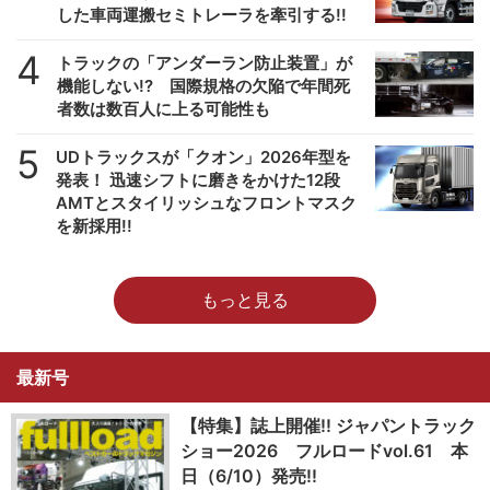
した車両運搬セミトレーラを牽引する!!
4
トラックの「アンダーラン防止装置」が
機能しない!? 国際規格の欠陥で年間死
者数は数百人に上る可能性も
5
UDトラックスが「クオン」2026年型を
発表！ 迅速シフトに磨きをかけた12段
AMTとスタイリッシュなフロントマスク
を新採用!!
もっと見る
最新号
【特集】誌上開催!! ジャパントラック
ショー2026 フルロードvol.61 本
日（6/10）発売!!