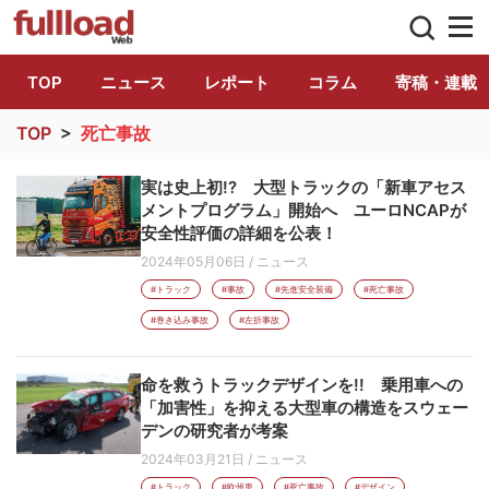
トラック総合情報誌「フルロード」公式WE
TOP
ニュース
レポート
コラム
寄稿・連載
TOP
>
死亡事故
実は史上初!? 大型トラックの「新車アセス
メントプログラム」開始へ ユーロNCAPが
安全性評価の詳細を公表！
2024年05月06日
/
ニュース
#トラック
#事故
#先進安全装備
#死亡事故
#巻き込み事故
#左折事故
命を救うトラックデザインを!! 乗用車への
「加害性」を抑える大型車の構造をスウェー
デンの研究者が考案
2024年03月21日
/
ニュース
#トラック
#欧州車
#死亡事故
#デザイン