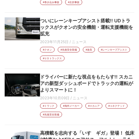
#巻き込み事故
#左折事故
ついにレーンキープアシスト搭載!! UDトラ
ックスがクオンの安全機能・運転支援機能を
拡充
2023年11月25日
/
ニュース
#クオン
#先進安全装備
#改良
#レーンキープアシスト
#ＵＤトラックス
ドライバーに新たな視点をもたらす!! スカニ
アの新型ダッシュボードでトラックの運転が
よりスマートに！
2023年10月09日
/
ニュース
#トラック
#海外メーカー
#スカニア
#コネクテッド
#先進安全装備
高積載を志向する「いすゞギガ」登場！ 低床