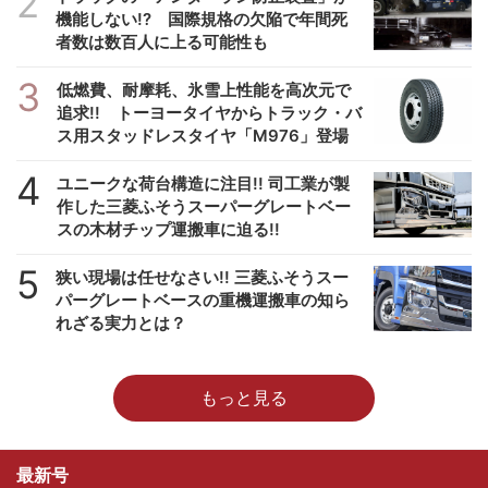
2
機能しない!? 国際規格の欠陥で年間死
者数は数百人に上る可能性も
3
低燃費、耐摩耗、氷雪上性能を高次元で
追求!! トーヨータイヤからトラック・バ
ス用スタッドレスタイヤ「M976」登場
4
ユニークな荷台構造に注目!! 司工業が製
作した三菱ふそうスーパーグレートベー
スの木材チップ運搬車に迫る!!
5
狭い現場は任せなさい!! 三菱ふそうスー
パーグレートベースの重機運搬車の知ら
れざる実力とは？
もっと見る
最新号