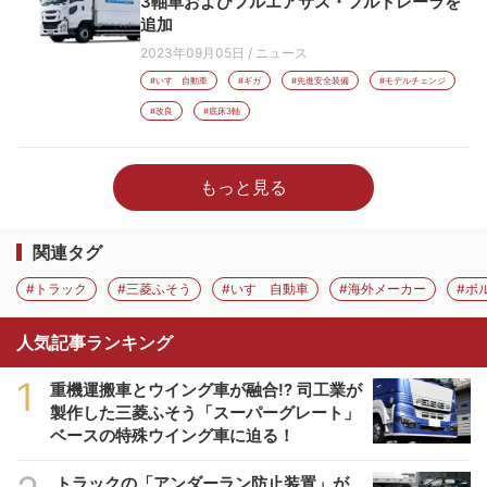
3軸車およびフルエアサス・フルトレーラを
追加
2023年09月05日
/
ニュース
#いすゞ自動車
#ギガ
#先進安全装備
#モデルチェンジ
#改良
#底床3軸
もっと見る
関連タグ
#トラック
#三菱ふそう
#いすゞ自動車
#海外メーカー
#ボ
人気記事ランキング
1
重機運搬車とウイング車が融合!? 司工業が
製作した三菱ふそう「スーパーグレート」
ベースの特殊ウイング車に迫る！
トラックの「アンダーラン防止装置」が