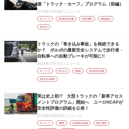
価「トラック・セーフ」プログラム（前編）
2024年11月28日
/
ニュース
#トラック
#先進安全装備
#安全運転
#事故防止
#NCAP
トラックの「巻き込み事故」を根絶できる
か？ ボルボの最新安全システムで歩行者・
自転車への自動ブレーキが可能に!!
2024年11月11日
/
ニュース
#トラック
#ボルボ
#事故
#先進安全装備
#巻き込み事故
実は史上初!? 大型トラックの「新車アセス
メントプログラム」開始へ ユーロNCAPが
安全性評価の詳細を公表！
2024年05月06日
/
ニュース
#トラック
#事故
#先進安全装備
#死亡事故