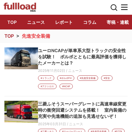
トラック総合情報誌「フルロード」公式WE
TOP
ニュース
レポート
コラム
寄稿・連載
TOP
>
先進安全装備
ユーロNCAPが単車系大型トラックの安全性
を試験！ ボルボとともに最高評価を獲得し
たメーカーとは？
2025年11月02日
/
ニュース
#トラック
#ボルボFH
#先進安全装備
#安全
#アクトロス
#NCAP
三菱ふそうスーパーグレートに高速車線変更
時の衝突回避システムを搭載！ 室内装備の
充実や先進機能の追加も見逃せないぞ！
2025年03月31日
/
ニュース
#三菱ふそう
#スーパーグレート
#先進安全装備
#FOTA