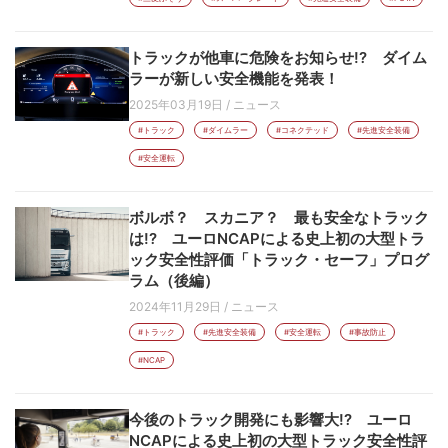
トラックが他車に危険をお知らせ!? ダイム
ラーが新しい安全機能を発表！
2025年03月19日
/
ニュース
#トラック
#ダイムラー
#コネクテッド
#先進安全装備
#安全運転
ボルボ？ スカニア？ 最も安全なトラック
は!? ユーロNCAPによる史上初の大型トラ
ック安全性評価「トラック・セーフ」プログ
ラム（後編）
2024年11月29日
/
ニュース
#トラック
#先進安全装備
#安全運転
#事故防止
#NCAP
今後のトラック開発にも影響大!? ユーロ
NCAPによる史上初の大型トラック安全性評