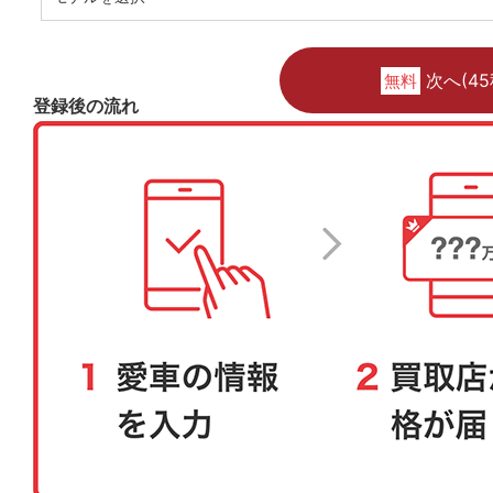
次へ(45
無料
登録後の流れ