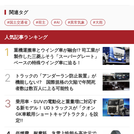
関連タグ
#国土交通省
#荷主
#AI
#異常気象
#大雨
人気記事ランキング
1
重機運搬車とウイング車が融合!? 司工業が
製作した三菱ふそう「スーパーグレート」
ベースの特殊ウイング車に迫る！
2
トラックの「アンダーラン防止装置」が
機能しない!? 国際規格の欠陥で年間死
者数は数百人に上る可能性も
3
乗用車・SUVの電動化と重量増に対応す
る新モデル！ UDトラックスが「クオン
GK車載用ショートキャブトラクタ」を設
定!!
低燃費、耐摩耗、氷雪上性能を高次元で