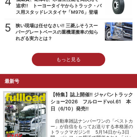
4
追求!! トーヨータイヤからトラック・バ
ス用スタッドレスタイヤ「M976」登場
5
狭い現場は任せなさい!! 三菱ふそうスー
パーグレートベースの重機運搬車の知ら
れざる実力とは？
もっと見る
最新号
【特集】誌上開催!! ジャパントラック
ショー2026 フルロードvol.61 本
日（6/10）発売!!
自動車雑誌ナンバーワンの「ベストカ
ー」が自信をもってお送りする本格派の
トラックマガジン!! 5月14日から3日