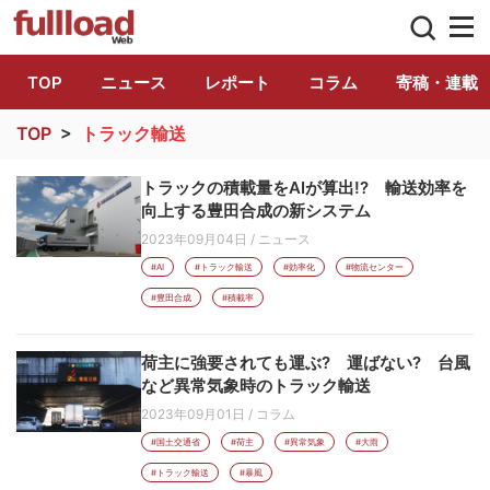
トラック総合情報誌「フルロード」公式WE
TOP
ニュース
レポート
コラム
寄稿・連載
TOP
>
トラック輸送
トラックの積載量をAIが算出!? 輸送効率を
向上する豊田合成の新システム
2023年09月04日
/
ニュース
#AI
#トラック輸送
#効率化
#物流センター
#豊田合成
#積載率
荷主に強要されても運ぶ? 運ばない? 台風
など異常気象時のトラック輸送
2023年09月01日
/
コラム
#国土交通省
#荷主
#異常気象
#大雨
#トラック輸送
#暴風