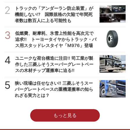
2
トラックの「アンダーラン防止装置」が
機能しない!? 国際規格の欠陥で年間死
者数は数百人に上る可能性も
3
低燃費、耐摩耗、氷雪上性能を高次元で
追求!! トーヨータイヤからトラック・バ
ス用スタッドレスタイヤ「M976」登場
4
ユニークな荷台構造に注目!! 司工業が製
作した三菱ふそうスーパーグレートベー
スの木材チップ運搬車に迫る!!
5
狭い現場は任せなさい!! 三菱ふそうスー
パーグレートベースの重機運搬車の知ら
れざる実力とは？
もっと見る