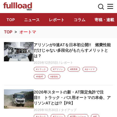
トラック総合情報誌「フルロード」公式WE
TOP
ニュース
レポート
コラム
寄稿・連載
TOP
>
オートマ
アリソンが9速ATを日本初公開!! 燃費性能
だけじゃない多段化がもたらすメリットと
は？
2025年12月05日
/
レポート
#トラック
#アリソン
#商用車
#オートマ
#9速AT
#多段化
2026年スタートの新・AT限定免許で注
目!! トラック・バス用オートマの本命、ア
リソンATとは!?【PR】
2025年10月20日
/
タイアップ
#トラック
#アリソン
#日野レンジャー
#AT