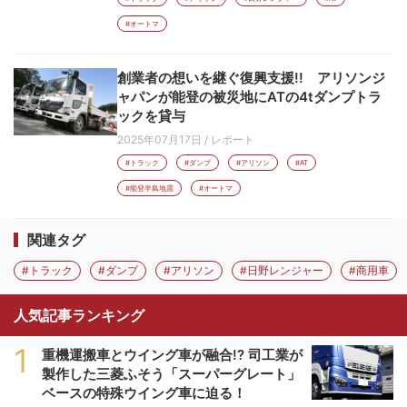
#オートマ
創業者の想いを継ぐ復興支援!! アリソンジ
ャパンが能登の被災地にATの4tダンプトラ
ックを貸与
2025年07月17日
/
レポート
#トラック
#ダンプ
#アリソン
#AT
#能登半島地震
#オートマ
関連タグ
#トラック
#ダンプ
#アリソン
#日野レンジャー
#商用車
人気記事ランキング
1
重機運搬車とウイング車が融合!? 司工業が
製作した三菱ふそう「スーパーグレート」
ベースの特殊ウイング車に迫る！