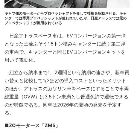
キャブ側のモーターからプロペラシャフトを介して後輪を駆動させる。キャ
ンターでは専用プロペラシャフトが使われていたが、日産アトラスでは元の
プロペラシャフトが流用されている
日産アトラスベース車は、EVコンバージョンの第一弾
となった三菱ふそう1.5トン積みキャンターに続く第二弾
の車両で、キャンターと同じEVコンバージョンキットを
用いて電動化。
組立から納車まで1、2週間という納期の速さや、新車買
い替えと比較して1/3ほどの導入コストといったメリット
のほか、アトラスのガソリン車をベースにすることで車両
総重量（GVW）は3.5トン未満とし普通免許で運転できる
のが特徴である。同車は2026年の夏頃の発売を予定す
る。
■ZOモータース「ZM5」