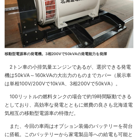
移動型電源車の発電機。3相200Vで50kVAの発電能力を発揮
2トン車の小排気量エンジンであるが、選択できる発電
機は50kVA～160kVAの大出力のものまでカバー（展示車
は単相100V/200Vで10kVA、3相200Vで50kVA）。
100リットルの燃料タンクの場合で約19時間駆動できる
としており、高効率な発電とともに燃費の良さも北海道電
気相互の移動型電源車の特徴だ。
また、今回の車両はオプション装備のバッテリーを荷台
に搭載。このバッテリーから家電製品等への給電も可能と