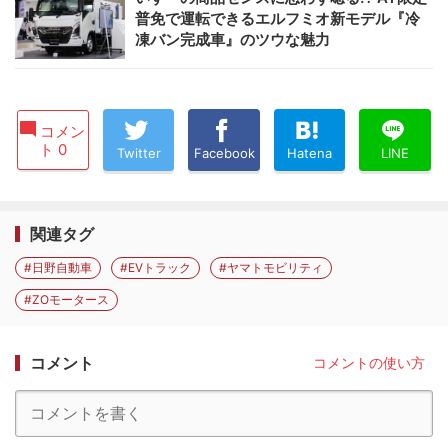
普免で運転できるエルフミオ新モデル『冷
凍バン完成車』のツウな魅力
コメン
ト 0
Twitter
Facebook
Hatena
LINE
関連タグ
#日野自動車
#EVトラック
#ヤマトモビリティ
#ZOモータース
コメント
コメントの使い方