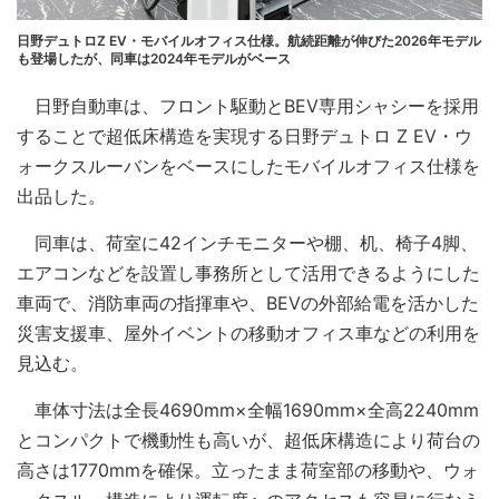
日野デュトロZ EV・モバイルオフィス仕様。航続距離が伸びた2026年モデル
も登場したが、同車は2024年モデルがベース
日野自動車は、フロント駆動とBEV専用シャシーを採用
することで超低床構造を実現する日野デュトロ Z EV・ウ
ォークスルーバンをベースにしたモバイルオフィス仕様を
出品した。
同車は、荷室に42インチモニターや棚、机、椅子4脚、
エアコンなどを設置し事務所として活用できるようにした
車両で、消防車両の指揮車や、BEVの外部給電を活かした
災害支援車、屋外イベントの移動オフィス車などの利用を
見込む。
車体寸法は全長4690mm×全幅1690mm×全高2240mm
とコンパクトで機動性も高いが、超低床構造により荷台の
高さは1770mmを確保。立ったまま荷室部の移動や、ウォ