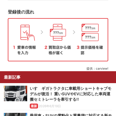
登録後の流れ
提供：carview!
最新記事
いすゞギガトラクタに車載用ショートキャブモ
デルが復活！ 重いSUVやEVに対応した車両運
搬セミトレーラを牽引する!!
最新
2026年6月19日
乗用車・SUVの電動化と重量増に対応する新モ