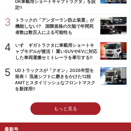
GK車載用ショートキャブトラクタ」を設
定!!
3
トラックの「アンダーラン防止装置」が
機能しない!? 国際規格の欠陥で年間死
者数は数百人に上る可能性も
4
いすゞギガトラクタに車載用ショートキ
ャブモデルが復活！ 重いSUVやEVに対応
した車両運搬セミトレーラを牽引する!!
5
UDトラックスが「クオン」2026年型を
発表！ 迅速シフトに磨きをかけた12段
AMTとスタイリッシュなフロントマスク
を新採用!!
もっと見る
最新号