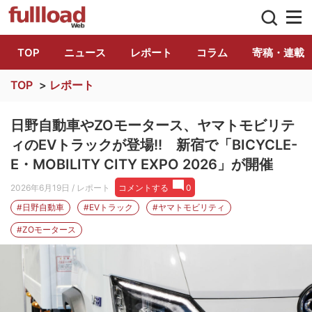
トラック総合情報誌「フルロード」公式WE
TOP
ニュース
レポート
コラム
寄稿・連載
TOP
>
レポート
日野自動車やZOモータース、ヤマトモビリテ
ィのEVトラックが登場!! 新宿で「BICYCLE-
E・MOBILITY CITY EXPO 2026」が開催
2026年6月19日
/ レポート
コメントする
0
#日野自動車
#EVトラック
#ヤマトモビリティ
#ZOモータース