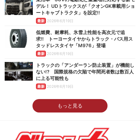
デル！ UDトラックスが「クオンGK車載用ショ
ートキャブトラクタ」を設定!!
最新
2026年6月19日
低燃費、耐摩耗、氷雪上性能を高次元で追
求!! トーヨータイヤからトラック・バス用ス
タッドレスタイヤ「M976」登場
最新
2026年6月19日
トラックの「アンダーラン防止装置」が機能し
ない!? 国際規格の欠陥で年間死者数は数百人
に上る可能性も
最新
2026年6月19日
もっと見る