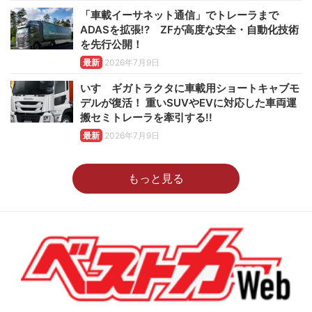
「車載イーサネット通信」でトレーラまで
ADASを拡張!? ZFが高度な安全・自動化技術
を先行公開！
最新
2026年7月9日
いすゞギガトラクタに車載用ショートキャブモ
デルが復活！ 重いSUVやEVに対応した車両運
搬セミトレーラを牽引する!!
最新
2026年7月9日
もっと見る