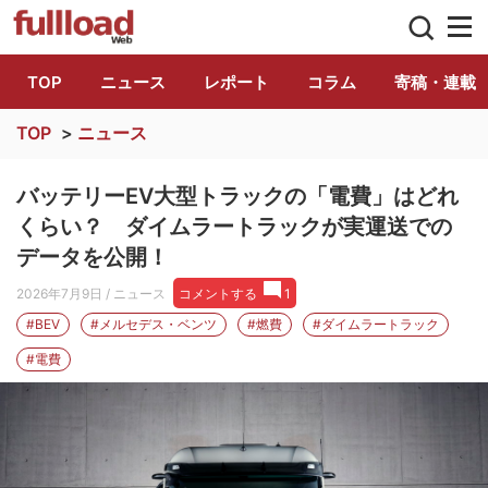
トラック総合情報誌「フルロード」公式WE
TOP
ニュース
レポート
コラム
寄稿・連載
TOP
>
ニュース
バッテリーEV大型トラックの「電費」はどれ
くらい？ ダイムラートラックが実運送での
データを公開！
2026年7月9日
/ ニュース
コメントする
1
#BEV
#メルセデス・ベンツ
#燃費
#ダイムラートラック
#電費