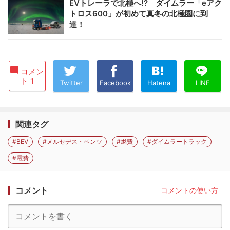
EVトレーラで北極へ!? ダイムラー「eアク
トロス600」が初めて真冬の北極圏に到
達！
コメン
ト 1
Twitter
Facebook
Hatena
LINE
関連タグ
#BEV
#メルセデス・ベンツ
#燃費
#ダイムラートラック
#電費
コメント
コメントの使い方