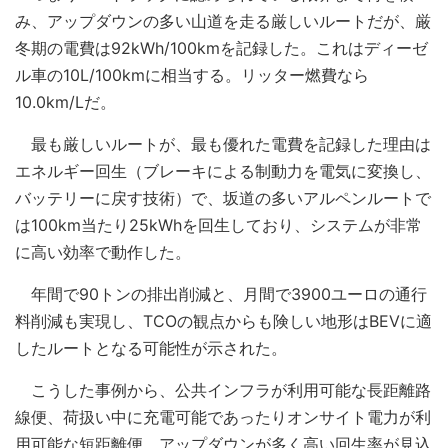
み、アップダウンの多い山道を走る厳しいルートだが、厳
冬期の電費は92kWh/100kmを記録した。これはディーゼ
ル車の10L/100kmに相当する。リッター燃費なら
10.0km/Lだ。
最も厳しいルートが、最も優れた電費を記録した理由は
エネルギー回生（ブレーキによる制動力を電気に変換し、
バッテリーに戻す技術）で、坂道の多いアルペンルートで
は100km当たり25kWhを回生しており、システムが非常
に高い効率で動作した。
年間で90トンの排出削減と、月間で3900ユーロの通行
料削減も実現し、TCOの観点からも険しい地形はBEVに適
したルートとなる可能性が示された。
こうした事例から、公共インフラが利用可能な長距離路
線便、荷扱い中に充電可能であったりオンサイト電力が利
用可能な短距離便、アップダウンが多く高い回生率が見込