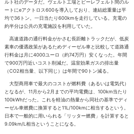
ルト社のデータだ。ヴェルト工場とビーレフェルト間のル
ートにeアクトロス600を導入しており、連結総重量は平
均で36トン。一日当たり600kmを走行している。充電の
約半分は公共の充電施設を利用していた。
高速道路の通行料金がかさむ長距離トラックだが、低炭
素車の優遇政策があるためディーゼル車と比較して道路通
行料金は月に4000ユーロ（約74万円）安くなった。年間
で900万円近いコスト削減だ。温室効果ガスの排出量
（CO2相当量、以下同じ）は年間で90トン減る。
大型商用車で最大のコストが燃料費（あるいは電気代）
となるが、11月から2月までの平均電費は、100km当たり
100kWhだった。これを軽油の熱量から同社の基準でディ
ーゼル車燃費に換算すると11L/100kmに相当するという。
日本で一般的に用いられる「リッター燃費」を計算すると
9.09km/L相当ということになる。