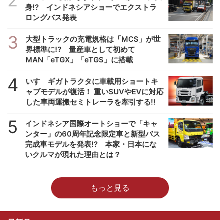
2
身!? インドネシアショーでエクストラ
ロングバス発表
3
大型トラックの充電規格は「MCS」が世
界標準に!? 量産車として初めて
MAN「eTGX」「eTGS」に搭載
4
いすゞギガトラクタに車載用ショートキ
ャブモデルが復活！ 重いSUVやEVに対応
した車両運搬セミトレーラを牽引する!!
5
インドネシア国際オートショーで「キャ
ンター」の60周年記念限定車と新型バス
完成車モデルを発表!? 本家・日本にな
いクルマが現れた理由とは？
もっと見る