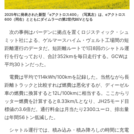
2025年に発表された新型「eアクトロス400」（写真左）は、eアクトロス
600（同右）とともにダイムラーの第2世代BEVとなる
次の事例はバーデンに拠点を置くロジスティック・シュ
ミット社による、ゲルマースハイム・ヴェルト工場間の短
距離運行のデータだ。短距離ルートで1日8回のシャトル運
行を行なっており、合計352kmを毎日走行する。GCWは
平均30トンだった。
電費は平均で114kWh/100kmを記録した。当然ながら長
距離トラックと比較すれば燃費は悪化するが、ディーゼル
車の燃費に換算すると12L/100kmに相当する。ここからリ
ッター燃費を計算すると8.33km/Lとなり、JH25モード目
標値の3.6倍だ。通行料金は月当たり2300ユーロ、排出量
は年間56トン低減した。
シャトル運行では、積み込み・積み降ろしの時間に充電