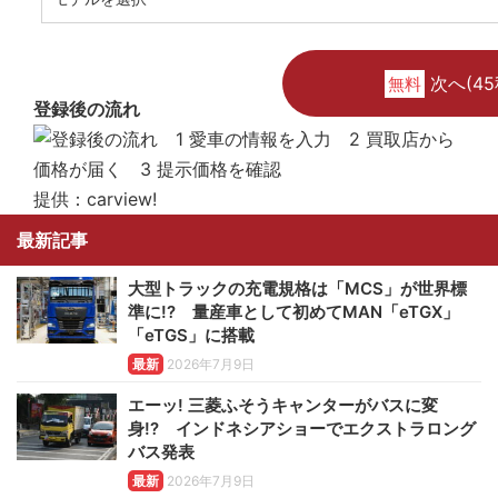
次へ(45
無料
登録後の流れ
提供：carview!
最新記事
大型トラックの充電規格は「MCS」が世界標
準に!? 量産車として初めてMAN「eTGX」
「eTGS」に搭載
最新
2026年7月9日
エーッ! 三菱ふそうキャンターがバスに変
身!? インドネシアショーでエクストラロング
バス発表
最新
2026年7月9日