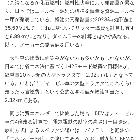
（余談となるが化石燃料は燃料性状等により発熱量が異な
り、日本ではエネルギー源別の標準発熱量を資源エネルギ
ー庁が発表している。軽油の真発熱量の2023年改訂値は
35.59MJ/Lで、これに基づいてリッター燃費を計算し直す
と9.89km/Lとなり、ダイムラーの計算とはやや異なる。
以下、メーカーの発表値を用いる）
大型車の燃費に馴染みがない方も多いかもしれないが、
日本では省エネ法に基づくJH25モード燃費の目標値が、
総重量20トン超の大型トラクタで「2.32km/L」となって
いる。いわば「ディーゼル車の大型トラクタでこれくらい
走ったら省燃費」という公的な参考値が軽油1L当たり
2.32kmである。
同じ消費エネルギーで比較した場合、BEVはディーゼル
車の4倍走る計算で、電気駆動の効率の高さは一目瞭然。
駆動方式によるスペックの違いは、バッテリーと軽油の
「エネルギー密度」の違いである。なお、厳冬期はBEVの