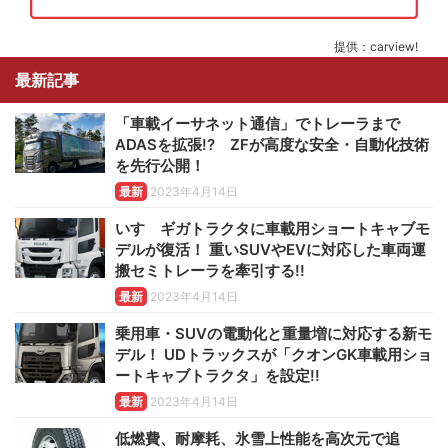
提供：carview!
最新記事
「車載イーサネット通信」でトレーラまで
ADASを拡張!? ZFが高度な安全・自動化技術
を先行公開！
最新
2023年4月14日
いすゞギガトラクタに車載用ショートキャブモ
デルが復活！ 重いSUVやEVに対応した車両運
搬セミトレーラを牽引する!!
最新
2023年4月14日
乗用車・SUVの電動化と重量増に対応する新モ
デル！ UDトラックスが「クオンGK車載用ショ
ートキャブトラクタ」を設定!!
最新
2023年4月14日
低燃費、耐摩耗、氷雪上性能を高次元で追