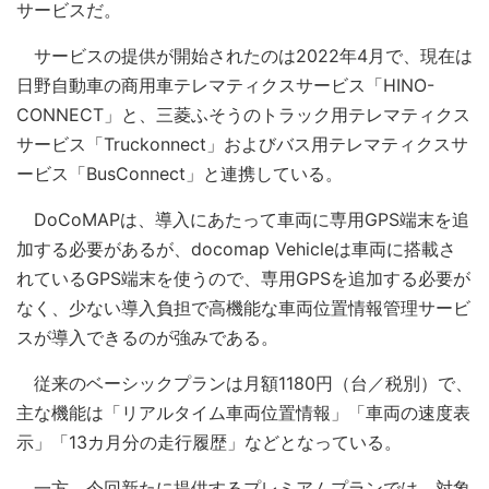
サービスだ。
サービスの提供が開始されたのは2022年4月で、現在は
日野自動車の商用車テレマティクスサービス「HINO-
CONNECT」と、三菱ふそうのトラック用テレマティクス
サービス「Truckonnect」およびバス用テレマティクスサ
ービス「BusConnect」と連携している。
DoCoMAPは、導入にあたって車両に専用GPS端末を追
加する必要があるが、docomap Vehicleは車両に搭載さ
れているGPS端末を使うので、専用GPSを追加する必要が
なく、少ない導入負担で高機能な車両位置情報管理サービ
スが導入できるのが強みである。
従来のベーシックプランは月額1180円（台／税別）で、
主な機能は「リアルタイム車両位置情報」「車両の速度表
示」「13カ月分の走行履歴」などとなっている。
一方、今回新たに提供するプレミアムプランでは、対象