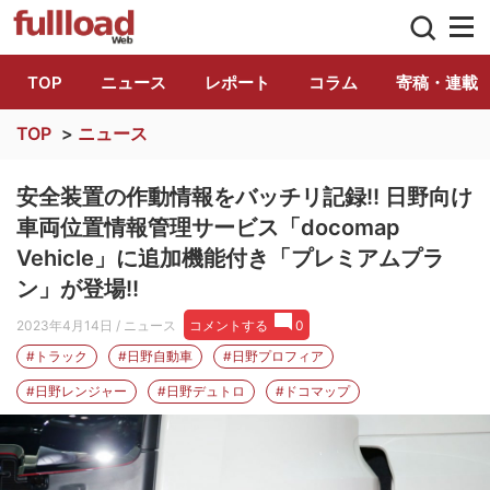
トラック総合情報誌「フルロード」公式WE
TOP
ニュース
レポート
コラム
寄稿・連載
TOP
>
ニュース
安全装置の作動情報をバッチリ記録!! 日野向け
車両位置情報管理サービス「docomap
Vehicle」に追加機能付き「プレミアムプラ
ン」が登場!!
2023年4月14日
/ ニュース
コメントする
0
#トラック
#日野自動車
#日野プロフィア
#日野レンジャー
#日野デュトロ
#ドコマップ