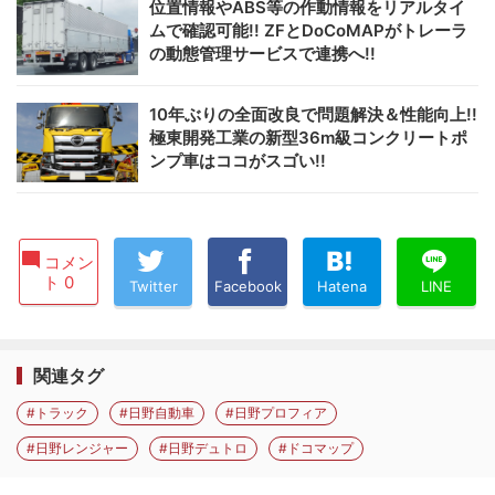
位置情報やABS等の作動情報をリアルタイ
ムで確認可能!! ZFとDoCoMAPがトレーラ
の動態管理サービスで連携へ!!
10年ぶりの全面改良で問題解決＆性能向上!!
極東開発工業の新型36m級コンクリートポ
ンプ車はココがスゴい!!
コメン
ト 0
Twitter
Facebook
Hatena
LINE
関連タグ
#トラック
#日野自動車
#日野プロフィア
#日野レンジャー
#日野デュトロ
#ドコマップ