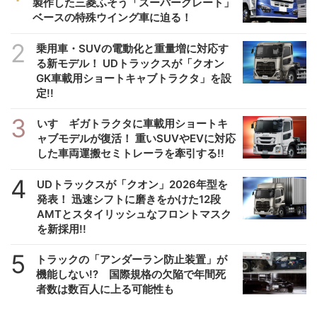
製作した三菱ふそう「スーパーグレート」
ベースの特殊ウイング車に迫る！
2
乗用車・SUVの電動化と重量増に対応す
る新モデル！ UDトラックスが「クオン
GK車載用ショートキャブトラクタ」を設
定!!
3
いすゞギガトラクタに車載用ショートキ
ャブモデルが復活！ 重いSUVやEVに対応
した車両運搬セミトレーラを牽引する!!
4
UDトラックスが「クオン」2026年型を
発表！ 迅速シフトに磨きをかけた12段
AMTとスタイリッシュなフロントマスク
を新採用!!
5
トラックの「アンダーラン防止装置」が
機能しない!? 国際規格の欠陥で年間死
者数は数百人に上る可能性も