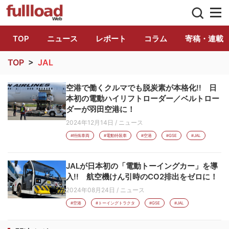
トラック総合情報誌「フルロード」公式WE
TOP
ニュース
レポート
コラム
寄稿・連載
TOP
>
JAL
空港で働くクルマでも脱炭素が本格化!! 日
本初の電動ハイリフトローダー／ベルトロー
ダーが羽田空港に！
2024年12月14日
/
ニュース
#特殊車両
#電動特装車
#空港
#GSE
#JAL
JALが日本初の「電動トーイングカー」を導
入!! 航空機けん引時のCO2排出をゼロに！
2024年08月24日
/
ニュース
#空港
#トーイングトラクタ
#GSE
#JAL