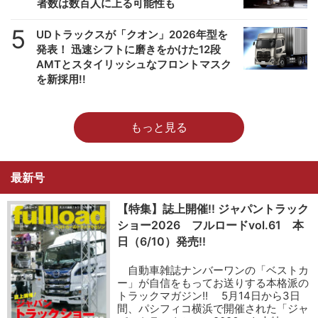
者数は数百人に上る可能性も
5
UDトラックスが「クオン」2026年型を
発表！ 迅速シフトに磨きをかけた12段
AMTとスタイリッシュなフロントマスク
を新採用!!
もっと見る
最新号
【特集】誌上開催!! ジャパントラック
ショー2026 フルロードvol.61 本
日（6/10）発売!!
自動車雑誌ナンバーワンの「ベストカ
ー」が自信をもってお送りする本格派の
トラックマガジン!! 5月14日から3日
間、パシフィコ横浜で開催された「ジャ