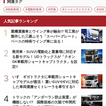
関連タグ
#特殊車両
#電動特装車
#空港
#トーイングトラクタ
#GSE
人気記事ランキング
1
重機運搬車とウイング車が融合!? 司工業が
製作した三菱ふそう「スーパーグレート」
ベースの特殊ウイング車に迫る！
2
乗用車・SUVの電動化と重量増に対応す
る新モデル！ UDトラックスが「クオン
GK車載用ショートキャブトラクタ」を設
定!!
3
いすゞギガトラクタに車載用ショートキ
ャブモデルが復活！ 重いSUVやEVに対応
した車両運搬セミトレーラを牽引する!!
4
トラックの「アンダーラン防止装置」が
機能しない!? 国際規格の欠陥で年間死