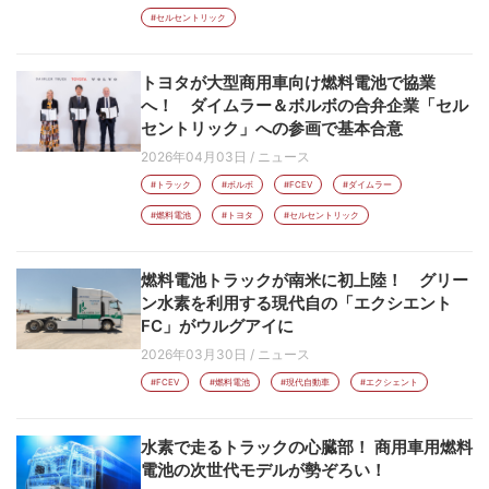
#セルセントリック
トヨタが大型商用車向け燃料電池で協業
へ！ ダイムラー＆ボルボの合弁企業「セル
セントリック」への参画で基本合意
2026年04月03日
/
ニュース
#トラック
#ボルボ
#FCEV
#ダイムラー
#燃料電池
#トヨタ
#セルセントリック
燃料電池トラックが南米に初上陸！ グリー
ン水素を利用する現代自の「エクシエント
FC」がウルグアイに
2026年03月30日
/
ニュース
#FCEV
#燃料電池
#現代自動車
#エクシェント
水素で走るトラックの心臓部！ 商用車用燃料
電池の次世代モデルが勢ぞろい！