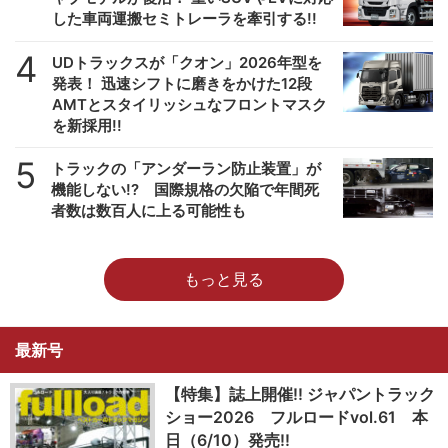
した車両運搬セミトレーラを牽引する!!
4
UDトラックスが「クオン」2026年型を
発表！ 迅速シフトに磨きをかけた12段
AMTとスタイリッシュなフロントマスク
を新採用!!
5
トラックの「アンダーラン防止装置」が
機能しない!? 国際規格の欠陥で年間死
者数は数百人に上る可能性も
もっと見る
最新号
【特集】誌上開催!! ジャパントラック
ショー2026 フルロードvol.61 本
日（6/10）発売!!