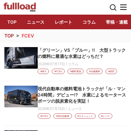
トラック総合情報誌「フルロード」公式WE
TOP
ニュース
レポート
コラム
寄稿・連載
TOP
>
FCEV
「グリーン」VS「ブルー」!! 大型トラック
の燃料に最適な水素はどっちだ？
2026年07月17日
/
コラム
#BEV
#FCEV
#燃料電池
#水素燃料
#研究
現代自動車の燃料電池トラックが「ル・マン
24時間」デビュー!? 水素によるモータース
ポーツの脱炭素化を実証！
2026年07月15日
/
ニュース
#FCEV
#現代自動車
#エクシェント
#レース