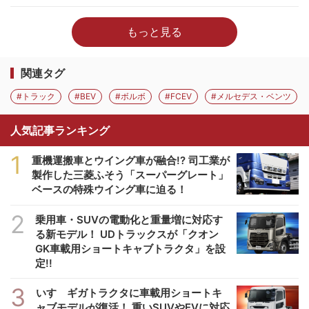
もっと見る
関連タグ
#トラック
#BEV
#ボルボ
#FCEV
#メルセデス・ベンツ
人気記事ランキング
1
重機運搬車とウイング車が融合!? 司工業が
製作した三菱ふそう「スーパーグレート」
ベースの特殊ウイング車に迫る！
2
乗用車・SUVの電動化と重量増に対応す
る新モデル！ UDトラックスが「クオン
GK車載用ショートキャブトラクタ」を設
定!!
3
いすゞギガトラクタに車載用ショートキ
ャブモデルが復活！ 重いSUVやEVに対応