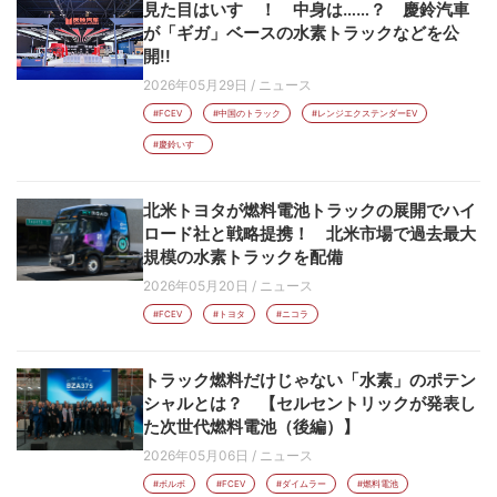
見た目はいすゞ！ 中身は……？ 慶鈴汽車
が「ギガ」ベースの水素トラックなどを公
開!!
2026年05月29日
/
ニュース
#FCEV
#中国のトラック
#レンジエクステンダーEV
#慶鈴いすゞ
北米トヨタが燃料電池トラックの展開でハイ
ロード社と戦略提携！ 北米市場で過去最大
規模の水素トラックを配備
2026年05月20日
/
ニュース
#FCEV
#トヨタ
#ニコラ
トラック燃料だけじゃない「水素」のポテン
シャルとは？ 【セルセントリックが発表し
た次世代燃料電池（後編）】
2026年05月06日
/
ニュース
#ボルボ
#FCEV
#ダイムラー
#燃料電池