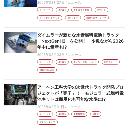
2026年03月27日
/
ニュース
#トラック
#FCEV
#トヨタ自動車
#ホンダ
#セルセントリック
#ヒョンデ
#燃料電池トラック
ダイムラーが新たな水素燃料電池トラック
「NextGenH2」を公開！ 少数ながら2026
年中に量産も!?
2026年02月03日
/
ニュース
#トラック
#FCEV
#メルセデス・ベンツ
#ダイムラー
#NextGenH2
アーヘン工科大学の次世代トラック開発プロ
ジェクトが「完了」！ モジュラー式燃料電
池キットは商用化も可能な水準に!?
2026年02月01日
/
ニュース
#トラック
#FCEV
#燃料電池
#研究
#プロトタイプ