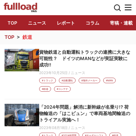
トラック総合情報誌「フルロード」公式WE
TOP
ニュース
レポート
コラム
寄稿・連載
TOP
>
鉄道
貨物鉄道と自動運転トラックの連携に大きな
可能性？ ドイツのMANなどが実証実験に
成功!!
2023年10月25日
/
ニュース
#トラック
#自動運転
#海外メーカー
#MAN
#鉄道
#コンテナ
「2024年問題」解消に新幹線が名乗り!? 荷
物輸送の「はこビュン」で車両基地間輸送の
トライアル実施へ！
2023年08月18日
/
ニュース
#トラック
#2024年問題
#モーダルシフト
#鉄道