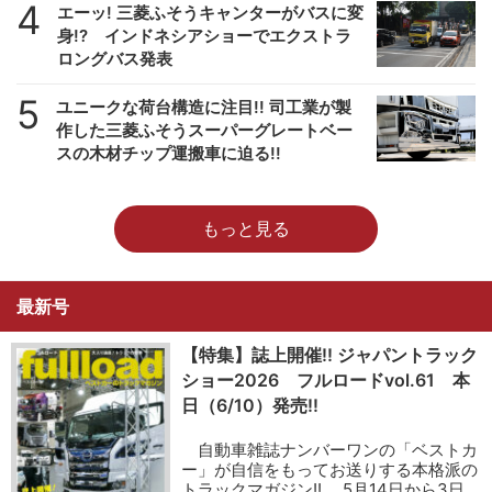
4
エーッ! 三菱ふそうキャンターがバスに変
身!? インドネシアショーでエクストラ
ロングバス発表
5
ユニークな荷台構造に注目!! 司工業が製
作した三菱ふそうスーパーグレートベー
スの木材チップ運搬車に迫る!!
もっと見る
最新号
【特集】誌上開催!! ジャパントラック
ショー2026 フルロードvol.61 本
日（6/10）発売!!
自動車雑誌ナンバーワンの「ベストカ
ー」が自信をもってお送りする本格派の
トラックマガジン!! 5月14日から3日