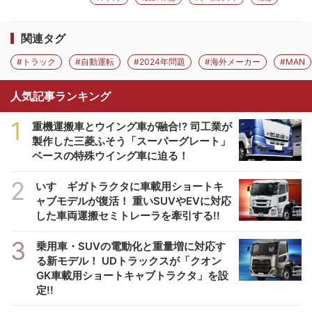
関連タグ
#トラック
#自動運転
#2024年問題
#海外メーカー
#MAN
人気記事ランキング
1
重機運搬車とウイング車が融合!? 司工業が
製作した三菱ふそう「スーパーグレート」
ベースの特殊ウイング車に迫る！
2
いすゞギガトラクタに車載用ショートキ
ャブモデルが復活！ 重いSUVやEVに対応
した車両運搬セミトレーラを牽引する!!
3
乗用車・SUVの電動化と重量増に対応す
る新モデル！ UDトラックスが「クオン
GK車載用ショートキャブトラクタ」を設
定!!