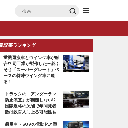
気記事ランキング
重機運搬車とウイング車が融
合!? 司工業が製作した三菱ふ
そう「スーパーグレート」ベ
ースの特殊ウイング車に迫
る！
2
トラックの「アンダーラン
防止装置」が機能しない!?
国際規格の欠陥で年間死者
数は数百人に上る可能性も
3
乗用車・SUVの電動化と重