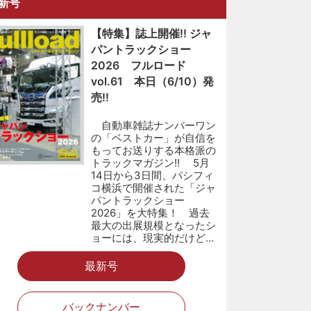
新号
【特集】誌上開催!! ジャ
パントラックショー
2026 フルロード
vol.61 本日（6/10）発
売!!
自動車雑誌ナンバーワン
の「ベストカー」が自信を
もってお送りする本格派の
トラックマガジン!! 5月
14日から3日間、パシフィ
コ横浜で開催された「ジャ
パントラックショー
2026」を大特集！ 過去
最大の出展規模となったシ
ョーには、現実的だけど…
最新号
バックナンバー