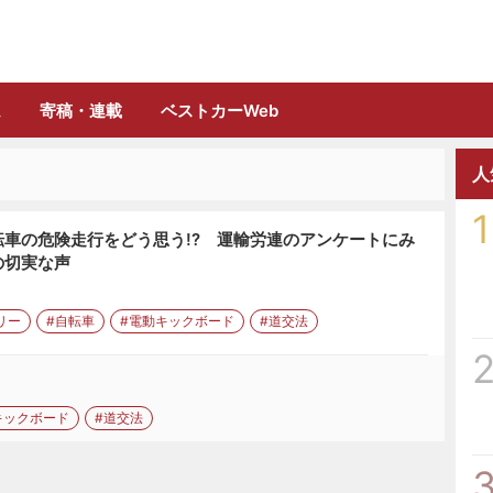
誌「フルロード」公式WEBサイト
ム
寄稿・連載
ベストカーWeb
人
1
車の危険走行をどう思う!? 運輸労連のアンケートにみ
の切実な声
リー
#自転車
#電動キックボード
#道交法
キックボード
#道交法