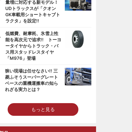
量増に対応する新モデル！
UDトラックスが「クオン
GK車載用ショートキャブト
ラクタ」を設定!!
4
低燃費、耐摩耗、氷雪上性
能を高次元で追求!! トーヨ
ータイヤからトラック・バ
ス用スタッドレスタイヤ
「M976」登場
5
狭い現場は任せなさい!! 三
菱ふそうスーパーグレート
ベースの重機運搬車の知ら
れざる実力とは？
もっと見る