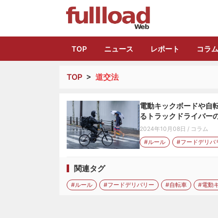
トラック総合情報
TOP
ニュース
レポート
コラ
TOP
>
道交法
電動キックボードや自転
るトラックドライバー
2024年10月08日
/
コラム
#ルール
#フードデリバ
関連タグ
#ルール
#フードデリバリー
#自転車
#電動