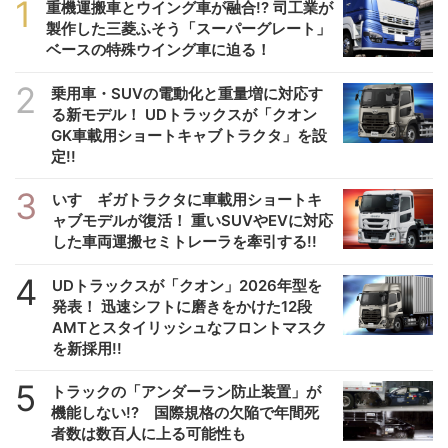
1
重機運搬車とウイング車が融合!? 司工業が
製作した三菱ふそう「スーパーグレート」
ベースの特殊ウイング車に迫る！
2
乗用車・SUVの電動化と重量増に対応す
る新モデル！ UDトラックスが「クオン
GK車載用ショートキャブトラクタ」を設
定!!
3
いすゞギガトラクタに車載用ショートキ
ャブモデルが復活！ 重いSUVやEVに対応
した車両運搬セミトレーラを牽引する!!
4
UDトラックスが「クオン」2026年型を
発表！ 迅速シフトに磨きをかけた12段
AMTとスタイリッシュなフロントマスク
を新採用!!
5
トラックの「アンダーラン防止装置」が
機能しない!? 国際規格の欠陥で年間死
者数は数百人に上る可能性も