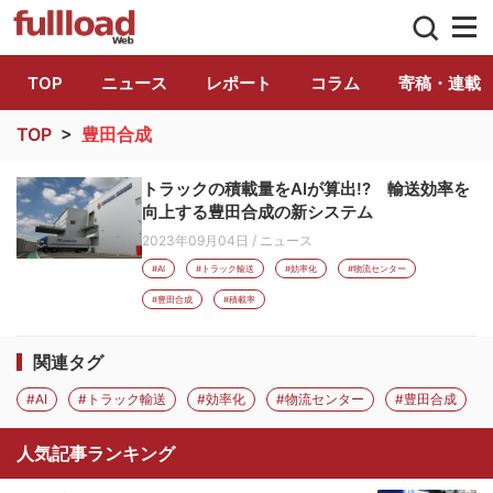
トラック総合情報誌「フルロード」公式WE
TOP
ニュース
レポート
コラム
寄稿・連載
TOP
>
豊田合成
トラックの積載量をAIが算出!? 輸送効率を
向上する豊田合成の新システム
2023年09月04日
/
ニュース
#AI
#トラック輸送
#効率化
#物流センター
#豊田合成
#積載率
関連タグ
#AI
#トラック輸送
#効率化
#物流センター
#豊田合成
人気記事ランキング