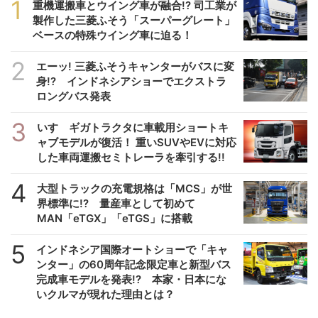
1
重機運搬車とウイング車が融合!? 司工業が
製作した三菱ふそう「スーパーグレート」
ベースの特殊ウイング車に迫る！
2
エーッ! 三菱ふそうキャンターがバスに変
身!? インドネシアショーでエクストラ
ロングバス発表
3
いすゞギガトラクタに車載用ショートキ
ャブモデルが復活！ 重いSUVやEVに対応
した車両運搬セミトレーラを牽引する!!
4
大型トラックの充電規格は「MCS」が世
界標準に!? 量産車として初めて
MAN「eTGX」「eTGS」に搭載
5
インドネシア国際オートショーで「キャ
ンター」の60周年記念限定車と新型バス
完成車モデルを発表!? 本家・日本にな
いクルマが現れた理由とは？