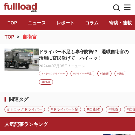
トラック総合情報誌「フルロード」公式WE
TOP
ニュース
レポート
コラム
寄稿・連載
TOP
>
自衛官
ドライバー不足も専守防衛!? 退職自衛官の
活用に官民挙げて「ハイ～ッ！」
2024年07月05日
/
ニュース
#トラックドライバー
#ドライバー不足
#自衛隊
#就職
#自衛官
関連タグ
#トラックドライバー
#ドライバー不足
#自衛隊
#就職
#自
人気記事ランキング