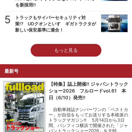
を新採用!!
5
トラックもサイバーセキュリティ対
策!? UDクオンといすゞギガトラクタが
新しい保安基準に適合！
もっと見る
最新号
【特集】誌上開催!! ジャパントラック
ショー2026 フルロードvol.61 本
日（6/10）発売!!
自動車雑誌ナンバーワンの「ベストカ
ー」が自信をもってお送りする本格派の
トラックマガジン!! 5月14日から3日
間、パシフィコ横浜で開催された「ジャ
パントラックショー2026」を大特