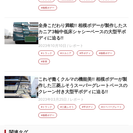
#相模ボデー
全身こだわり満載!! 相模ボデーが製作したス
カニア3軸中低床シャシーベースの大型平ボ
ディに迫る!!
2023年10月10日
/
レポート
#トラック
#スカニア
#平ボディ
#相模ボデー
#単車
これぞ働くクルマの機能美!! 相模ボデーが製
作した三菱ふそうスーパーグレートベースの
クレーン付き大型平ボディに迫る!!
2023年03月25日
/
レポート
#トラック
#三菱ふそう
#平ボディ
#スーパーグレート
#相模ボデー
関連タグ