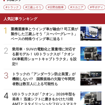
#トラック
#三菱ふそう
#日野自動車
#スカニア
#平ボディ
人気記事ランキング
1
重機運搬車とウイング車が融合!? 司工業が
製作した三菱ふそう「スーパーグレート」
ベースの特殊ウイング車に迫る！
2
乗用車・SUVの電動化と重量増に対応す
る新モデル！ UDトラックスが「クオン
GK車載用ショートキャブトラクタ」を設
定!!
3
トラックの「アンダーラン防止装置」が
機能しない!? 国際規格の欠陥で年間死
者数は数百人に上る可能性も
4
UDトラックスが「クオン」2026年型を
発表！ 迅速シフトに磨きをかけた12段
AMTとスタイリッシュなフロントマスク