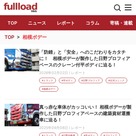
トラック総合情報誌「フルロード」公式WE
TOP
ニュース
レポート
コラム
寄稿・連載
TOP
>
相模ボデー
「防錆」と「安全」へのこだわりをカタチ
に！ 相模ボデーが製作した日野プロフィア
ベースのクレーン付平ボディに迫る！
2026年02月02日
/
レポート
#トラック
#平ボディ
#日野プロフィア
#古河ユニック
#相模ボデー
真っ赤な車体がカッコいい！ 相模ボデーが製
作した日野プロフィアベースの建築資材運搬
車に迫る！
2025年09月08日
/
レポート
#トラック
#日野自動車
#平ボディ
#プロフィア