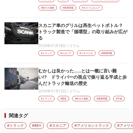
#排ガス規制
#環境問題
#カリフォルニア
スカニア車のグリルは再生ペットボトル？
トラック製造で「循環型」の取り組みが広が
る
2025年07月18日
/
コラム
#トラック
#スカニア
#リサイクル
#環境問題
むかしは良かった……とは一概に言い難
い!? ドライバーの視点で振り返る平成と歩
んだトラック輸送の歴史
2024年07月12日
/
コラム
#トラック
#歴史
#排ガス規制
#環境問題
#平成
関連タグ
#トラック
#BEV
#スカニア
#アメリカントラック
#アメリ