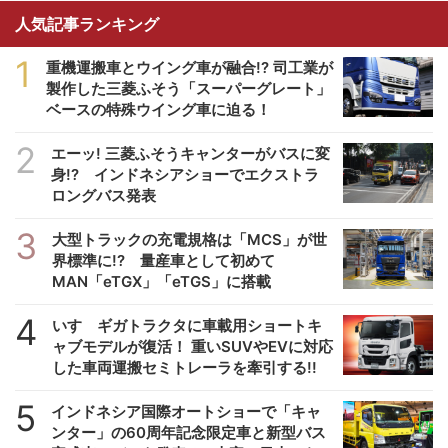
人気記事ランキング
1
重機運搬車とウイング車が融合!? 司工業が
製作した三菱ふそう「スーパーグレート」
ベースの特殊ウイング車に迫る！
2
エーッ! 三菱ふそうキャンターがバスに変
身!? インドネシアショーでエクストラ
ロングバス発表
3
大型トラックの充電規格は「MCS」が世
界標準に!? 量産車として初めて
MAN「eTGX」「eTGS」に搭載
4
いすゞギガトラクタに車載用ショートキ
ャブモデルが復活！ 重いSUVやEVに対応
した車両運搬セミトレーラを牽引する!!
5
インドネシア国際オートショーで「キャ
ンター」の60周年記念限定車と新型バス