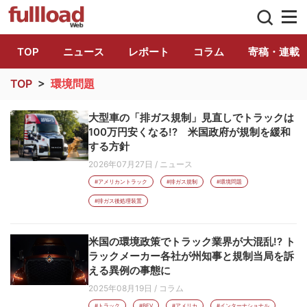
トラック総合情報誌「フルロード」公式WE
TOP
ニュース
レポート
コラム
寄稿・連載
TOP
>
環境問題
大型車の「排ガス規制」見直しでトラックは
100万円安くなる!? 米国政府が規制を緩和
する方針
2026年07月27日
/
ニュース
#アメリカントラック
#排ガス規制
#環境問題
#排ガス後処理装置
米国の環境政策でトラック業界が大混乱!? ト
ラックメーカー各社が州知事と規制当局を訴
える異例の事態に
2025年08月19日
/
コラム
#トラック
#BEV
#アメリカ
#インターナショナル