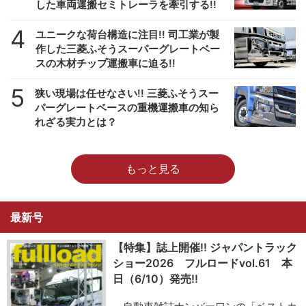
した車両運搬セミトレーラを牽引する!!
4
ユニークな荷台構造に注目!! 司工業が製
作した三菱ふそうスーパーグレートベー
スの木材チップ運搬車に迫る!!
5
狭い現場は任せなさい!! 三菱ふそうスー
パーグレートベースの重機運搬車の知ら
れざる実力とは？
もっと見る
最新号
【特集】誌上開催!! ジャパントラック
ショー2026 フルロードvol.61 本
日（6/10）発売!!