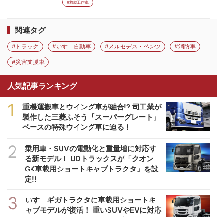
#救助工作車
関連タグ
#トラック
#いすゞ自動車
#メルセデス・ベンツ
#消防車
#災害支援車
人気記事ランキング
1
重機運搬車とウイング車が融合!? 司工業が
製作した三菱ふそう「スーパーグレート」
ベースの特殊ウイング車に迫る！
2
乗用車・SUVの電動化と重量増に対応す
る新モデル！ UDトラックスが「クオン
GK車載用ショートキャブトラクタ」を設
定!!
3
いすゞギガトラクタに車載用ショートキ
ャブモデルが復活！ 重いSUVやEVに対応