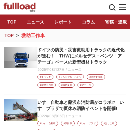
トラック総合情報誌「フルロード」公式WE
TOP
ニュース
レポート
コラム
寄稿・連載
TOP
>
救助工作車
ドイツの防災・災害救助用トラックの近代化
が進む！ THWにメルセデス・ベンツ「ア
テーゴ」ベースの新型機材トラック
2025年08月27日
/
ニュース
#トラック
#メルセデス・ベンツ
#災害支援車
#救助工作車
#自然災害
#アテーゴ
いすゞ自動車と藤沢市消防局がコラボ!? い
すゞプラザで夏休み消防イベントを開催!
2022年08月06日
/
ニュース
#いすゞ自動車
#消防車
#いすゞプラザ
#はしご車