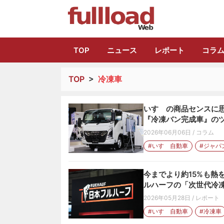
トラック総合情報
TOP
ニュース
レポート
コラ
TOP
>
冷凍車
いすゞの商品センスに思
『冷凍バン完成車』の
2026年06月06日
/
コラム
#いすゞ自動車
#ジャパ
今までより約15%も熱
ルハーフの「次世代冷
2026年05月28日
/
レポート
#いすゞ自動車
#冷凍車