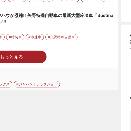
ウが凝縮!! 矢野特殊自動車の最新大型冷凍車「Sustina
い!!
車
#特装車
#冷凍車
#矢野特殊自動車
もっと見る
ラックス
#ジャパントラックショー