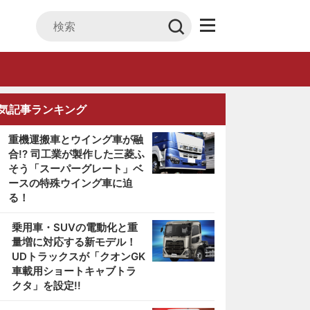
気記事ランキング
重機運搬車とウイング車が融
合!? 司工業が製作した三菱ふ
そう「スーパーグレート」ベ
ースの特殊ウイング車に迫
る！
2
乗用車・SUVの電動化と重
量増に対応する新モデル！
UDトラックスが「クオンGK
車載用ショートキャブトラ
クタ」を設定!!