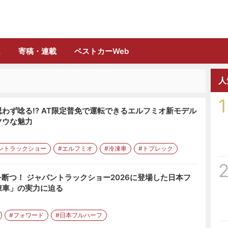
誌「フルロード」公式WEBサイト
ム
寄稿・連載
ベストカーWeb
人
1
わず唸る!? AT限定普免で運転できるエルフミオ新モデル
ツウな魅力
ントラックショー
#エルフミオ
#冷凍車
#トプレック
を断つ！ ジャパントラックショー2026に登場した日本フ
凍車」の実力に迫る
#フォワード
#日本フルハーフ