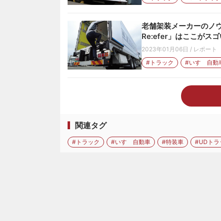
老舗架装メーカーのノウハ
Re:efer」はここがスゴ
2023年01月06日
/
レポート
#トラック
#いすゞ自動
関連タグ
#トラック
#いすゞ自動車
#特装車
#UDト