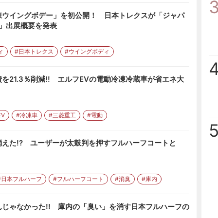
凍ウイングボデー」を初公開！ 日本トレクスが「ジャパ
6」出展概要を発表
ィ
#日本トレクス
#ウイングボディ
を21.3％削減!! エルフEVの電動冷凍冷蔵車が省エネ大
EV
#冷凍車
#三菱重工
#電動
えた!? ユーザーが太鼓判を押すフルハーフコートと
#日本フルハーフ
#フルハーフコート
#消臭
#庫内
じゃなかった!! 庫内の「臭い」を消す日本フルハーフの