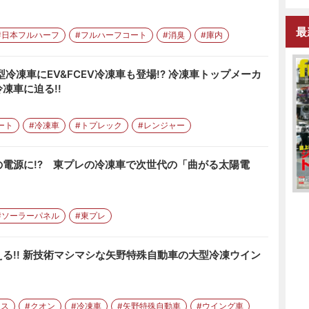
最
#日本フルハーフ
#フルハーフコート
#消臭
#庫内
冷凍車にEV&FCEV冷凍車も登場!? 冷凍車トップメーカ
凍車に迫る!!
ート
#冷凍車
#トプレック
#レンジャー
電源に!? 東プレの冷凍車で次世代の「曲がる太陽電
#ソーラーパネル
#東プレ
る!! 新技術マシマシな矢野特殊自動車の大型冷凍ウイン
クス
#クオン
#冷凍車
#矢野特殊自動車
#ウイング車