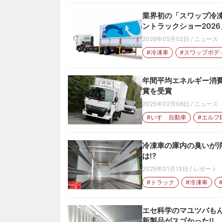
業界初の「スワップ冷
ントラックショー202
2026年05月02日
/
ニュース
#冷凍車
#スワップボデ
年間平均エネルギー消費
賞を受賞
2025年02月06日
/
ニュース
#いすゞ自動車
#エルフ
冷凍車の庫内の臭いが消
は!?
2025年01月13日
/
レポート
#トラック
#冷凍車
エセ科学のマユツバもん
新製品がスゴかった!!