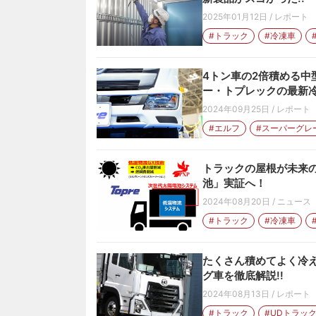
2025年01月12日
/
レポート
#トラック
#冷凍車
4トン車の2倍積める中型
ー・トプレックの最新冷
2024年09月25日
/
レポート
#エルフ
#スーパーグレ
トラックの屋根が未来の
池」実証へ！
2024年08月20日
/
ニュース
#トラック
#冷凍車
たくさん積めてよく冷え
グ車を徹底解説!!
2024年08月13日
/
レポート
#トラック
#UDトラッ