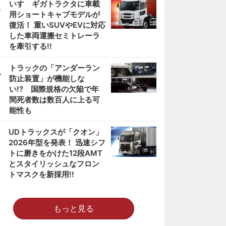
3
いすゞギガトラクタに車載
用ショートキャブモデルが
復活！ 重いSUVやEVに対応
した車両運搬セミトレーラ
を牽引する!!
4
トラックの「アンダーラン
防止装置」が機能しな
い!? 国際規格の欠陥で年
間死者数は数百人に上る可
能性も
5
UDトラックスが「クオン」
2026年型を発表！ 迅速シフ
トに磨きをかけた12段AMT
とスタイリッシュなフロン
トマスクを新採用!!
もっと見る