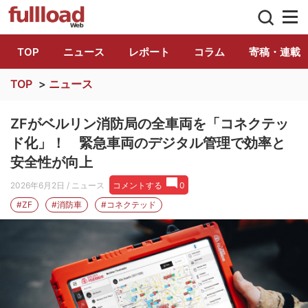
トラック総合情報誌「フルロード」公式WE
TOP
ニュース
レポート
コラム
寄稿・連載
TOP
>
ニュース
ZFがベルリン消防局の全車両を「コネクテッ
ド化」！ 緊急車両のデジタル管理で効率と
安全性が向上
2026年6月2日
/ ニュース
コメントする
0
#ZF
#消防車
#コネクテッド