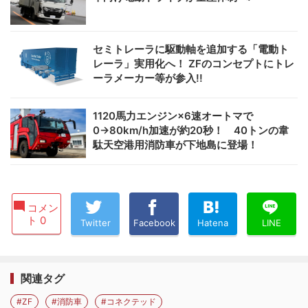
セミトレーラに駆動軸を追加する「電動ト
レーラ」実用化へ！ ZFのコンセプトにトレ
ーラメーカー等が参入!!
1120馬力エンジン×6速オートマで
0→80km/h加速が約20秒！ 40トンの韋
駄天空港用消防車が下地島に登場！
コメン
ト 0
Twitter
Facebook
Hatena
LINE
関連タグ
#ZF
#消防車
#コネクテッド