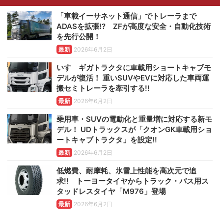
「車載イーサネット通信」でトレーラまで
ADASを拡張!? ZFが高度な安全・自動化技術
を先行公開！
最新
2026年6月2日
いすゞギガトラクタに車載用ショートキャブモ
デルが復活！ 重いSUVやEVに対応した車両運
搬セミトレーラを牽引する!!
最新
2026年6月2日
乗用車・SUVの電動化と重量増に対応する新モ
デル！ UDトラックスが「クオンGK車載用ショ
ートキャブトラクタ」を設定!!
最新
2026年6月2日
低燃費、耐摩耗、氷雪上性能を高次元で追
求!! トーヨータイヤからトラック・バス用ス
タッドレスタイヤ「M976」登場
最新
2026年6月2日