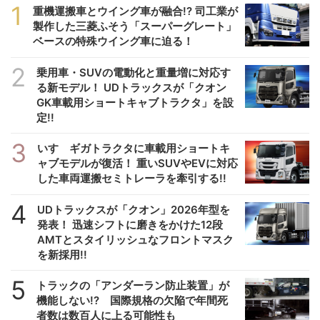
1
重機運搬車とウイング車が融合!? 司工業が
製作した三菱ふそう「スーパーグレート」
ベースの特殊ウイング車に迫る！
2
乗用車・SUVの電動化と重量増に対応す
る新モデル！ UDトラックスが「クオン
GK車載用ショートキャブトラクタ」を設
定!!
3
いすゞギガトラクタに車載用ショートキ
ャブモデルが復活！ 重いSUVやEVに対応
した車両運搬セミトレーラを牽引する!!
4
UDトラックスが「クオン」2026年型を
発表！ 迅速シフトに磨きをかけた12段
AMTとスタイリッシュなフロントマスク
を新採用!!
5
トラックの「アンダーラン防止装置」が
機能しない!? 国際規格の欠陥で年間死
者数は数百人に上る可能性も