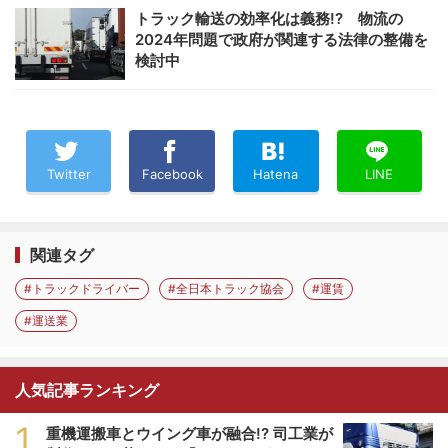
トラック輸送の効率化は義務!? 物流の
2024年問題で政府が関連する法律の整備を
検討中
Twitter
Facebook
Hatena
LINE
関連タグ
#トラックドライバー
#全日本トラック協会
#運賃
#運送業
人気記事ランキング
1
重機運搬車とウイング車が融合!? 司工業が