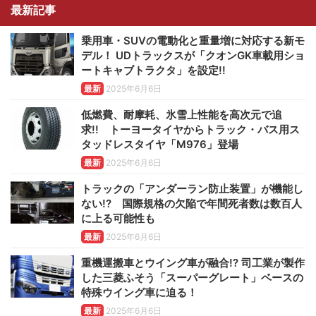
最新記事
乗用車・SUVの電動化と重量増に対応する新モ
デル！ UDトラックスが「クオンGK車載用ショ
ートキャブトラクタ」を設定!!
最新
2025年6月6日
低燃費、耐摩耗、氷雪上性能を高次元で追
求!! トーヨータイヤからトラック・バス用ス
タッドレスタイヤ「M976」登場
最新
2025年6月6日
トラックの「アンダーラン防止装置」が機能し
ない!? 国際規格の欠陥で年間死者数は数百人
に上る可能性も
最新
2025年6月6日
重機運搬車とウイング車が融合!? 司工業が製作
した三菱ふそう「スーパーグレート」ベースの
特殊ウイング車に迫る！
最新
2025年6月6日