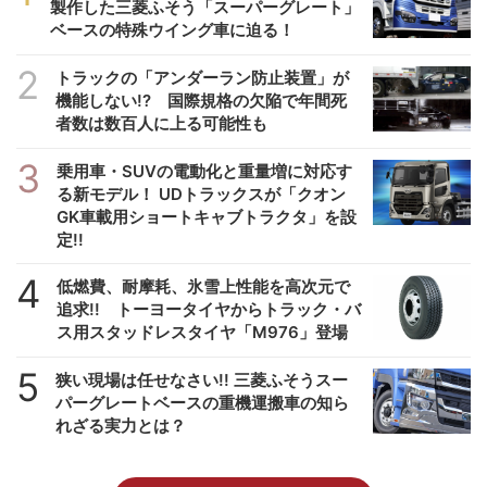
製作した三菱ふそう「スーパーグレート」
ベースの特殊ウイング車に迫る！
2
トラックの「アンダーラン防止装置」が
機能しない!? 国際規格の欠陥で年間死
者数は数百人に上る可能性も
3
乗用車・SUVの電動化と重量増に対応す
る新モデル！ UDトラックスが「クオン
GK車載用ショートキャブトラクタ」を設
定!!
4
低燃費、耐摩耗、氷雪上性能を高次元で
追求!! トーヨータイヤからトラック・バ
ス用スタッドレスタイヤ「M976」登場
5
狭い現場は任せなさい!! 三菱ふそうスー
パーグレートベースの重機運搬車の知ら
れざる実力とは？