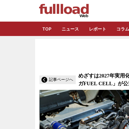
トラック総合情報
TOP
ニュース
レポート
コラ
めざすは2027年実
記事ページへ
ガFUEL CELL」