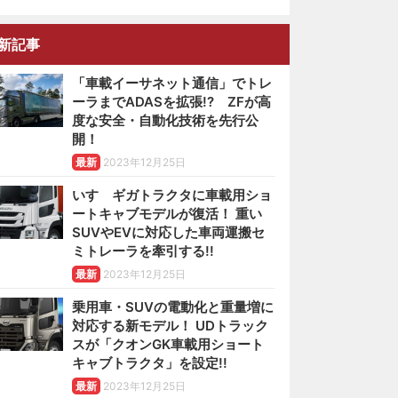
新記事
「車載イーサネット通信」でトレ
ーラまでADASを拡張!? ZFが高
度な安全・自動化技術を先行公
開！
最新
2023年12月25日
いすゞギガトラクタに車載用ショ
ートキャブモデルが復活！ 重い
SUVやEVに対応した車両運搬セ
ミトレーラを牽引する!!
最新
2023年12月25日
乗用車・SUVの電動化と重量増に
対応する新モデル！ UDトラック
スが「クオンGK車載用ショート
キャブトラクタ」を設定!!
最新
2023年12月25日