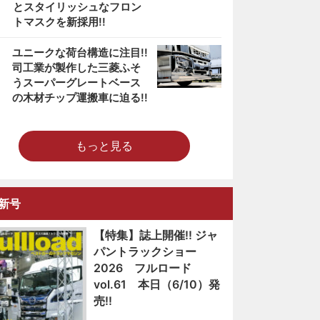
とスタイリッシュなフロン
トマスクを新採用!!
5
ユニークな荷台構造に注目!!
司工業が製作した三菱ふそ
うスーパーグレートベース
の木材チップ運搬車に迫る!!
もっと見る
新号
【特集】誌上開催!! ジャ
パントラックショー
2026 フルロード
vol.61 本日（6/10）発
売!!