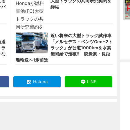
える
大型トラックの共同研究契約を
ャパ
締結
ト！
近い将来の大型トラック試作車
輸送
「メルセデス・ベンツGenH2ト
トラ
ラック」が公道1000kmを水素
クな
無補給で走破!! 脱炭素・長距
離輸送へ1歩前進
Hatena
LINE