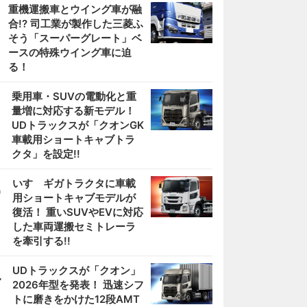
重機運搬車とウイング車が融
合!? 司工業が製作した三菱ふ
そう「スーパーグレート」ベ
ースの特殊ウイング車に迫
る！
2
乗用車・SUVの電動化と重
量増に対応する新モデル！
UDトラックスが「クオンGK
車載用ショートキャブトラ
クタ」を設定!!
3
いすゞギガトラクタに車載
用ショートキャブモデルが
復活！ 重いSUVやEVに対応
した車両運搬セミトレーラ
を牽引する!!
4
UDトラックスが「クオン」
2026年型を発表！ 迅速シフ
トに磨きをかけた12段AMT