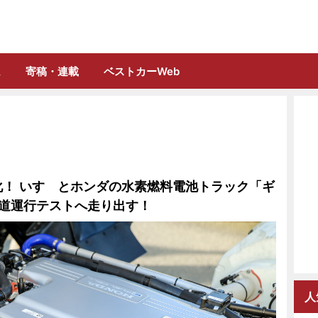
誌「フルロード」公式WEBサイト
ム
寄稿・連載
ベストカーWeb
用化！ いすゞとホンダの水素燃料電池トラック「ギ
が公道運行テストへ走り出す！
人