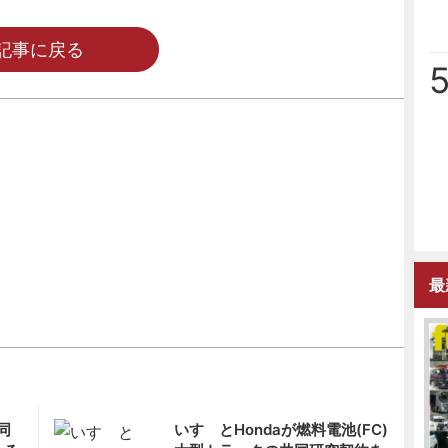
記事に戻る
最
同
いすゞとHondaが燃料電池(FC)