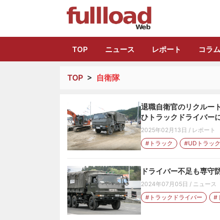
トラック総合情報
TOP
ニュース
レポート
コラ
TOP
>
自衛隊
退職自衛官のリクルー
ひトラックドライバー
2025年02月13日
/
レポート
#トラック
#UDトラッ
ドライバー不足も専守防
2024年07月05日
/
ニュース
#トラックドライバー
#