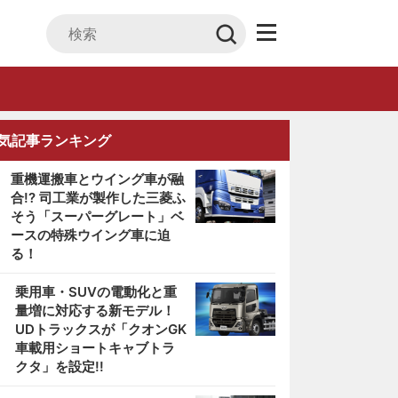
気記事ランキング
重機運搬車とウイング車が融
合!? 司工業が製作した三菱ふ
そう「スーパーグレート」ベ
ースの特殊ウイング車に迫
る！
2
乗用車・SUVの電動化と重
量増に対応する新モデル！
UDトラックスが「クオンGK
車載用ショートキャブトラ
クタ」を設定!!