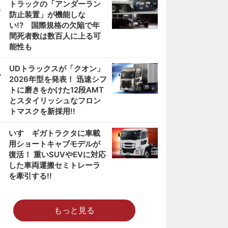
3
トラックの「アンダーラン
防止装置」が機能しな
い!? 国際規格の欠陥で年
間死者数は数百人に上る可
能性も
4
UDトラックスが「クオン」
2026年型を発表！ 迅速シフ
トに磨きをかけた12段AMT
とスタイリッシュなフロン
トマスクを新採用!!
5
いすゞギガトラクタに車載
用ショートキャブモデルが
復活！ 重いSUVやEVに対応
した車両運搬セミトレーラ
を牽引する!!
もっと見る