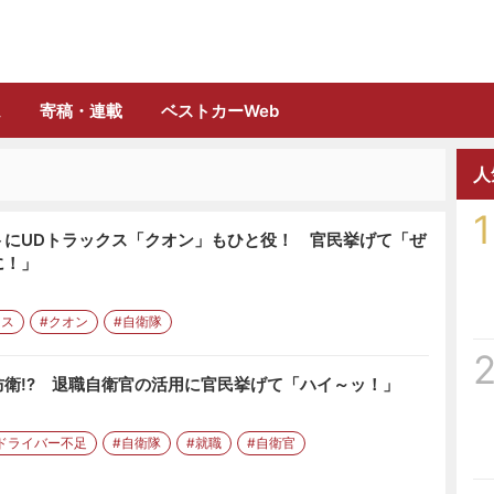
誌「フルロード」公式WEBサイト
ム
寄稿・連載
ベストカーWeb
人
1
トにUDトラックス「クオン」もひと役！ 官民挙げて「ぜ
に！」
クス
#クオン
#自衛隊
衛!? 退職自衛官の活用に官民挙げて「ハイ～ッ！」
ドライバー不足
#自衛隊
#就職
#自衛官