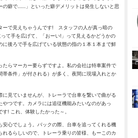
ーの癖で……」といった癖デメリットは発生しないと思
ーで見えちゃうんです! スタッフの人が真っ暗の
立って手を広げて、「おーい!」って見えるかどうかの
のに後ろで手を広げている状態の指の１本１本まで鮮
ったらマーカー要らずですよ。私の会社は特車案件で
間帯条件」が付される）が多く、夜間に現場入れとか
際に見ていませんが、トレーラで台車を繋いで曲がる
たやつです。カメラには追従機能みたいなのがあっ
す! これ、体験したかった～。
も安心でしょう。バックの際、台車を追ってくれる機
られるらしいので、トレーラ乗りの皆様、もーこのカ