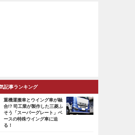
気記事ランキング
重機運搬車とウイング車が融
合!? 司工業が製作した三菱ふ
そう「スーパーグレート」ベ
ースの特殊ウイング車に迫
る！