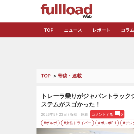
トラック総合情報
TOP
ニュース
レポート
コラ
TOP
>
寄稿・連載
トレーラ乗りがジャパントラックシ
ステムがスゴかった！
2026年5月23日
/ 寄稿・連載
コメントする
0
#ボルボ
#女性ドライバー
#ボルボFH
#デジ