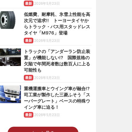
最新
2026年5月23日
低燃費、耐摩耗、氷雪上性能を高
次元で追求!! トーヨータイヤか
らトラック・バス用スタッドレス
タイヤ「M976」登場
最新
2026年5月23日
トラックの「アンダーラン防止装
置」が機能しない!? 国際規格の
欠陥で年間死者数は数百人に上る
可能性も
最新
2026年5月23日
重機運搬車とウイング車が融合!?
司工業が製作した三菱ふそう「ス
ーパーグレート」ベースの特殊ウ
イング車に迫る！
最新
2026年5月23日