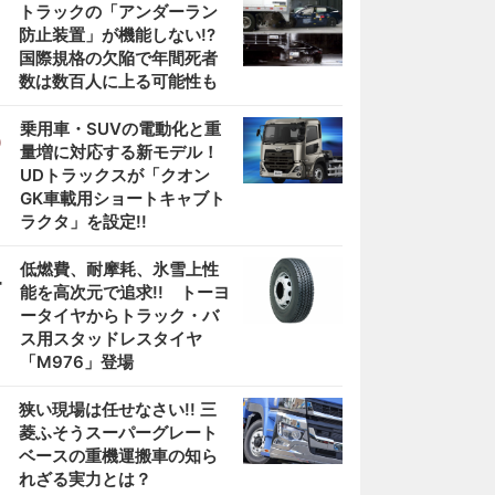
2
トラックの「アンダーラン
防止装置」が機能しない!?
国際規格の欠陥で年間死者
数は数百人に上る可能性も
3
乗用車・SUVの電動化と重
量増に対応する新モデル！
UDトラックスが「クオン
GK車載用ショートキャブト
ラクタ」を設定!!
4
低燃費、耐摩耗、氷雪上性
能を高次元で追求!! トーヨ
ータイヤからトラック・バ
ス用スタッドレスタイヤ
「M976」登場
5
狭い現場は任せなさい!! 三
菱ふそうスーパーグレート
ベースの重機運搬車の知ら
れざる実力とは？