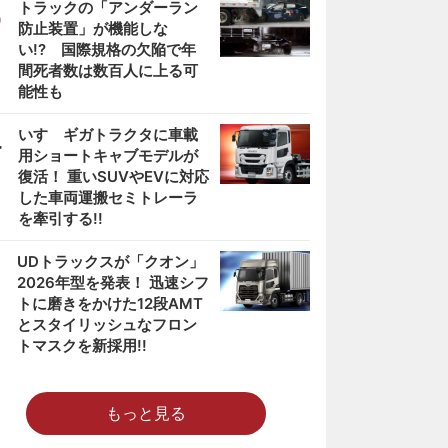
3
トラックの「アンダーラン
防止装置」が機能しな
い!? 国際規格の欠陥で年
間死者数は数百人に上る可
能性も
4
いすゞギガトラクタに車載
用ショートキャブモデルが
復活！ 重いSUVやEVに対応
した車両運搬セミトレーラ
を牽引する!!
5
UDトラックスが「クオン」
2026年型を発表！ 迅速シフ
トに磨きをかけた12段AMT
とスタイリッシュなフロン
トマスクを新採用!!
もっと見る