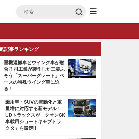
気記事ランキング
重機運搬車とウイング車が融
合!? 司工業が製作した三菱ふ
そう「スーパーグレート」ベ
ースの特殊ウイング車に迫
る！
2
乗用車・SUVの電動化と重
量増に対応する新モデル！
UDトラックスが「クオンGK
車載用ショートキャブトラ
クタ」を設定!!