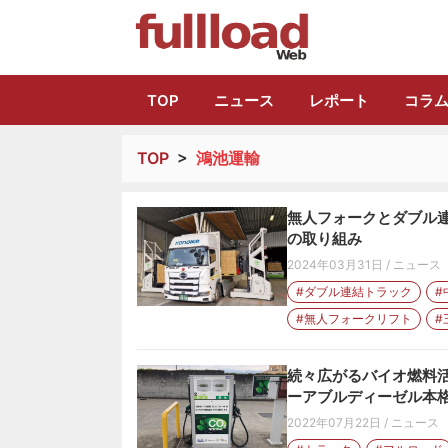
トラック総合情報
TOP
ニュース
レポート
コラ
TOP
>
鴻池運輸
無人フォークとダブル連
の取り組み
2024年03月31日
/
ニュース
#ダブル連結トラック
#
#無人フォークリフト
#
続々広がるバイオ燃料
ーアブルディーゼル本
2022年07月22日
/
ニュース