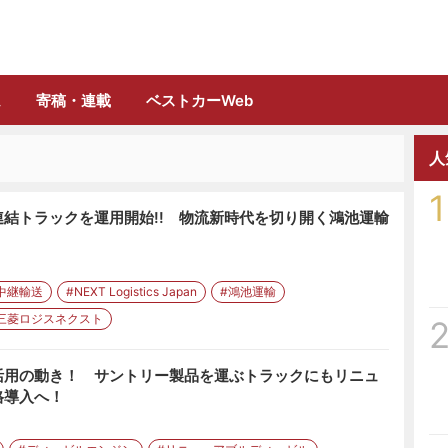
誌「フルロード」公式WEBサイト
ム
寄稿・連載
ベストカーWeb
人
1
結トラックを運用開始!! 物流新時代を切り開く鴻池運輸
中継輸送
#NEXT Logistics Japan
#鴻池運輸
三菱ロジスネクスト
活用の動き！ サントリー製品を運ぶトラックにもリニュ
格導入へ！