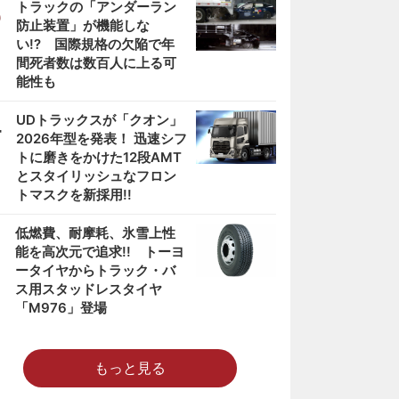
3
トラックの「アンダーラン
防止装置」が機能しな
い!? 国際規格の欠陥で年
間死者数は数百人に上る可
能性も
4
UDトラックスが「クオン」
2026年型を発表！ 迅速シフ
トに磨きをかけた12段AMT
とスタイリッシュなフロン
トマスクを新採用!!
5
低燃費、耐摩耗、氷雪上性
能を高次元で追求!! トーヨ
ータイヤからトラック・バ
ス用スタッドレスタイヤ
「M976」登場
もっと見る