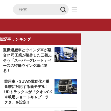
気記事ランキング
重機運搬車とウイング車が融
合!? 司工業が製作した三菱ふ
そう「スーパーグレート」ベ
ースの特殊ウイング車に迫
る！
2
乗用車・SUVの電動化と重
量増に対応する新モデル！
UDトラックスが「クオンGK
車載用ショートキャブトラ
クタ」を設定!!