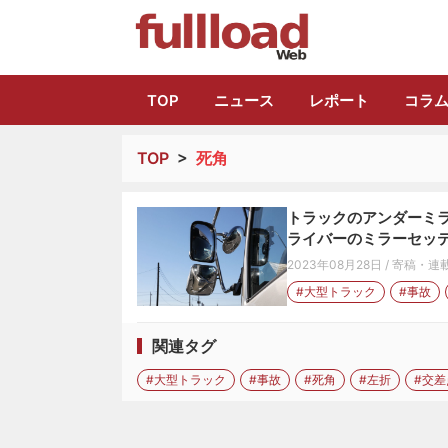
トラック総合情報
TOP
ニュース
レポート
コラ
TOP
>
死角
トラックのアンダーミラ
ライバーのミラーセッ
2023年08月28日
/
寄稿・連
#大型トラック
#事故
関連タグ
#大型トラック
#事故
#死角
#左折
#交差