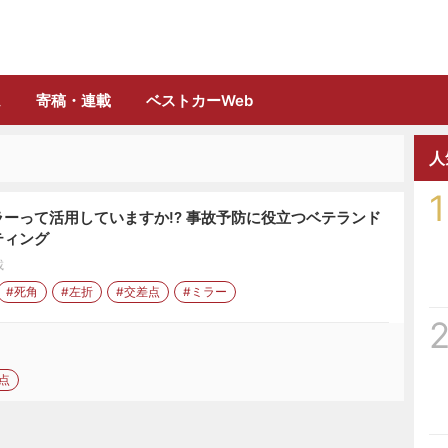
誌「フルロード」公式WEBサイト
ム
寄稿・連載
ベストカーWeb
人
1
ーって活用していますか!? 事故予防に役立つベテランド
ティング
載
#死角
#左折
#交差点
#ミラー
点