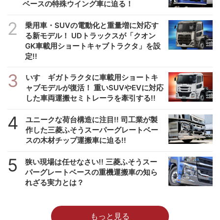
ベースの特殊ウイング車に迫る！
2
乗用車・SUVの電動化と重量増に対応す
る新モデル！ UDトラックスが「クオン
GK車載用ショートキャブトラクタ」を設
定!!
3
いすゞギガトラクタに車載用ショートキ
ャブモデルが復活！ 重いSUVやEVに対応
した車両運搬セミトレーラを牽引する!!
4
ユニークな荷台構造に注目!! 司工業が製
作した三菱ふそうスーパーグレートベー
スの木材チップ運搬車に迫る!!
5
狭い現場は任せなさい!! 三菱ふそうスー
パーグレートベースの重機運搬車の知ら
れざる実力とは？
もっと見る