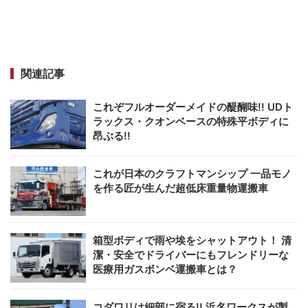
関連記事
これぞフルオーダーメイドの醍醐味!! UDト
ラックス・クオンベースの特殊平ボディに
昂ぶる!!
これが日本のクラフトマンシップ 一品モノ
を作る匠が生んだ超低床重量物運搬車
箱型ボディで雨や埃をシャットアウト！ 清
潔・安全でドライバーにもフレンドリーな
医療用ガスボンベ運搬車とは？
コダワリは細部に宿る!! 浜名ワークスが製