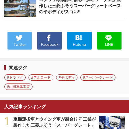
作した三菱ふそうスーパーグレートベース
の平ボディがスゴい!!
Twitter
Facebook
Hatena
LINE
関連タグ
#トラック
#フルロード
#平ボディ
#スーパーグレート
#山田車体工業
人気記事ランキング
1
重機運搬車とウイング車が融合!? 司工業が
製作した三菱ふそう「スーパーグレート」