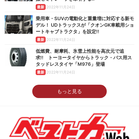
最新
2022年11月24日
乗用車・SUVの電動化と重量増に対応する新モ
デル！ UDトラックスが「クオンGK車載用ショ
ートキャブトラクタ」を設定!!
最新
2022年11月24日
低燃費、耐摩耗、氷雪上性能を高次元で追
求!! トーヨータイヤからトラック・バス用ス
タッドレスタイヤ「M976」登場
最新
2022年11月24日
もっと見る